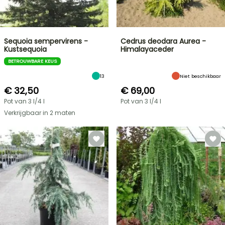
Sequoia sempervirens -
Cedrus deodara Aurea -
Kustsequoia
Himalayaceder
BETROUWBARE KEUS
13
Niet beschikbaar
€ 32,50
€ 69,00
Pot van 3 l/4 l
Pot van 3 l/4 l
Verkrijgbaar in 2 maten