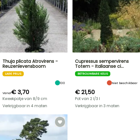
Thuja plicata Atrovirens -
Cupressus sempervirens
Reuzenlevensboom
Totem - Italiaanse ci…
LAGE PRIJS
BETROUWBARE KEUS
130
Niet beschikbaar
€ 3,70
€ 21,50
Vanaf
Kweekpotje van 8/9 cm
Pot van 2 l/3 l
Verkrijgbaar in 4 maten
Verkrijgbaar in 3 maten