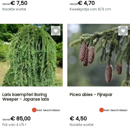
€ 7,50
€ 4,70
Vanaf
Vanaf
Naakte wortel
Kweekpotje van 8/9 cm
Larix kaempferi Boring
Picea abies - Fijnspar
Weeper - Japanse larix
Niet beschikbaar
Niet beschikbaar
€ 85,00
€ 4,50
Vanaf
Pot van 4 l/5 l
Naakte wortel