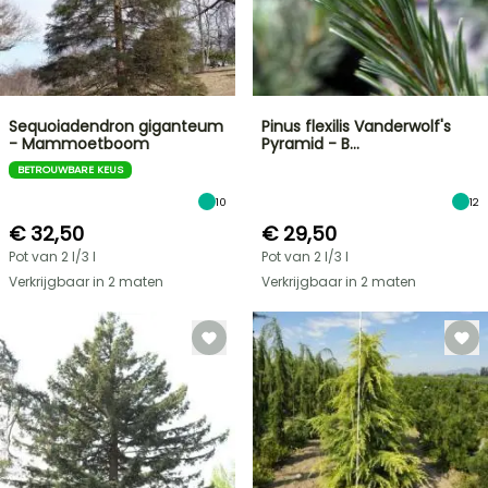
Sequoiadendron giganteum
Pinus flexilis Vanderwolf's
- Mammoetboom
Pyramid - B…
BETROUWBARE KEUS
10
12
€ 32,50
€ 29,50
Pot van 2 l/3 l
Pot van 2 l/3 l
Verkrijgbaar in 2 maten
Verkrijgbaar in 2 maten