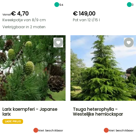
94
3
€ 4,70
€ 149,00
Vanaf
Kweekpotje van 8/9 cm
Pot van 12 l/15 l
Verkrijgbaar in 2 maten
Larix kaempferi - Japanse
Tsuga heterophylla -
larix
Westelijke hemlockspar
LAGE PRIJS
Niet beschikbaar
Niet beschikbaar