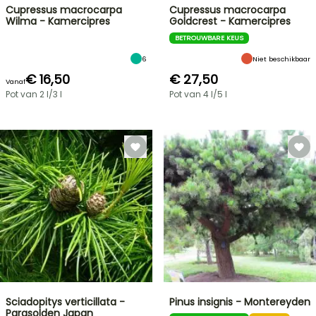
Cupressus macrocarpa
Cupressus macrocarpa
Wilma - Kamercipres
Goldcrest - Kamercipres
BETROUWBARE KEUS
6
Niet beschikbaar
€ 16,50
€ 27,50
Vanaf
Pot van 2 l/3 l
Pot van 4 l/5 l
Sciadopitys verticillata -
Pinus insignis - Montereyden
Parasolden Japan