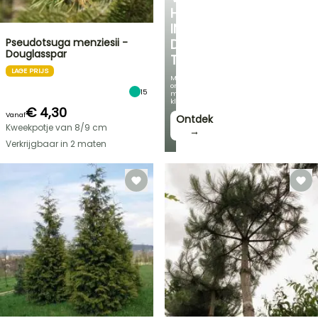
HOEKJE
IN
Pseudotsuga menziesii -
DE
Douglasspar
TUIN
LAGE PRIJS
Met
onze
15
mooiste
klimplanten!
€ 4,30
Vanaf
Ontdek
Kweekpotje van 8/9 cm
→
Verkrijgbaar in 2 maten