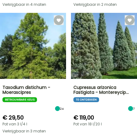
Verkrijgbaar in 4 maten
Verkrijgbaar in 2 maten
Taxodium distichum -
Cupressus arizonica
Moerascipres
Fastigiata - Montereycip…
BETROUWBARE KEUS
TE ONTDEKKEN
24
7
€ 29,50
€ 119,00
Pot van 3 l/4 l
Pot van 18 l/20 l
Verkrijgbaar in 3 maten