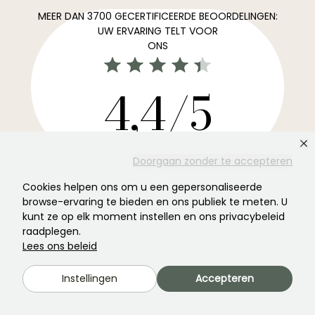
MEER DAN 3700 GECERTIFICEERDE BEOORDELINGEN:
UW ERVARING TELT VOOR
ONS
4,4/5
Alle beoordelingen →
Doorgaan zonder te accepteren
De favoriete nieuwsbrief voor tuinen. →
Cookies helpen ons om u een gepersonaliseerde
Ontvang ons nieuws en onze ideeën om het hele jaar
browse-ervaring te bieden en ons publiek te meten. U
door van uw tuin te genieten.
kunt ze op elk moment instellen en ons privacybeleid
raadplegen.
Lees ons beleid
Instellingen
Accepteren
Abonneren →