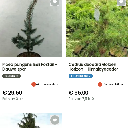
Picea pungens Iseli Foxtail -
Cedrus deodara Golden
Blauwe spar
Horizon - Himalayaceder
EXCLUSIEF
TE ONTDEKKEN
Niet beschikbaar
Niet beschikbaar
€ 29,50
€ 65,00
Pot van 3 l/4 l
Pot van 7,5 l/10 l