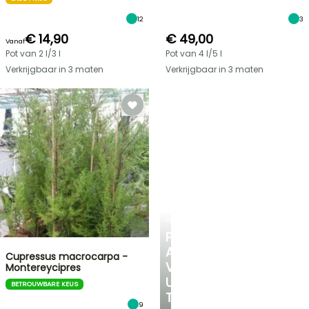
12
3
€ 14,90
€ 49,00
Vanaf
Pot van 2 l/3 l
Pot van 4 l/5 l
Verkrijgbaar in 3 maten
Verkrijgbaar in 3 maten
PLANTFIT
PERSOONLIJK
ADVIES
Cupressus macrocarpa -
VOOR
Montereycipres
UW
BETROUWBARE KEUS
TUIN
9