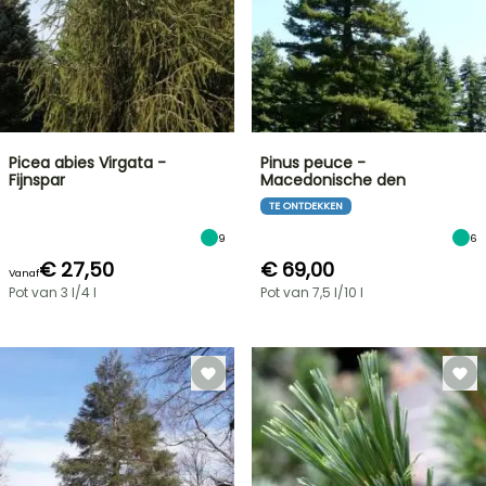
Picea abies Virgata -
Pinus peuce -
Fijnspar
Macedonische den
TE ONTDEKKEN
9
6
€ 27,50
€ 69,00
Vanaf
Pot van 3 l/4 l
Pot van 7,5 l/10 l