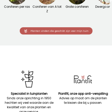
Coniferen per ras
Coniferen van A tot
Grote coniferen
Dwergconi
Z
Planten vinden die geschikt zijn voor mijn tuin
Specialist in tuinplanten
Plantfit, onze app anti-verspilling
Sinds onze oprichting in 1950
Advies op maat om de planten
hechten wij veel waarde aan de
te kiezen die bij u passen.
kwaliteit van onze planten en
onze service.