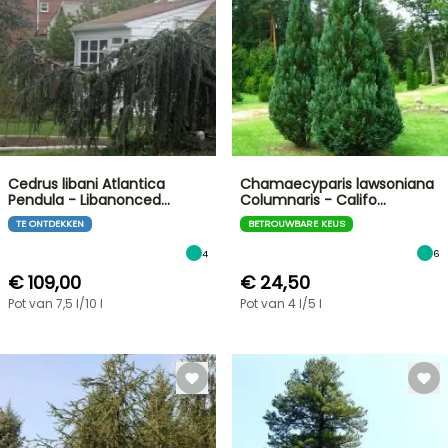
Cedrus libani Atlantica
Chamaecyparis lawsoniana
Pendula - Libanonced…
Columnaris - Califo…
TE ONTDEKKEN
BETROUWBARE KEUS
4
6
€ 109,00
€ 24,50
Pot van 7,5 l/10 l
Pot van 4 l/5 l