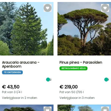
Araucaria araucana -
Pinus pinea - Parasolden
Apenboom
BETROUWBARE KEUS
TE ONTDEKKEN
2
1
€ 43,50
€ 219,00
Pot van 3 l/4 l
Pot van 50 l/55 l
Verkrijgbaar in 2 maten
Verkrijgbaar in 3 maten