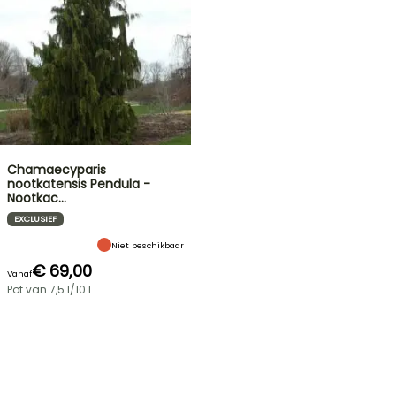
Chamaecyparis
nootkatensis Pendula -
Nootkac…
EXCLUSIEF
Niet beschikbaar
€ 69,00
Vanaf
Pot van 7,5 l/10 l