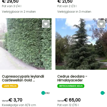
€ 29,50
€ 21,50
Pot van 3 l/4 l
Pot van 2 l/3 l
Verkrijgbaar in 2 maten
Verkrijgbaar in 3 maten
Cupressocyparis leylandii
Cedrus deodara -
Castlewellan Gold …
Himalayaceder
LAGE PRIJS
BETROUWBARE KEUS
282
1
€ 3,70
€ 65,00
Vanaf
Vanaf
Kweekpotje van 8/9 cm
Pot van 12 l/15 l