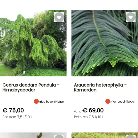
Cedrus deodara Pendula -
Araucaria heterophylla -
Himalayaceder
Kamerden
Niet beschikbaar
Niet beschikbaar
€ 75,00
€ 69,00
Vanaf
Pot van 7,5 l/10 l
Pot van 7,5 l/10 l