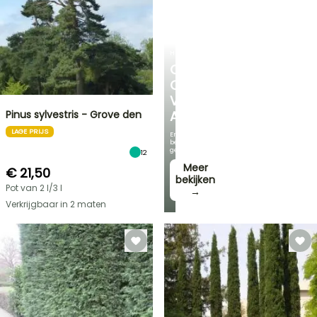
HEESTERS
ONTDEK
ONS
VOORDELIGE
Pinus sylvestris - Grove den
ASSORTIMENT
LAGE PRIJS
En
bespaar
geld!
12
Meer
€ 21,50
bekijken
Pot van 2 l/3 l
→
Verkrijgbaar in 2 maten
FLASH-
SALES
TOT
30%