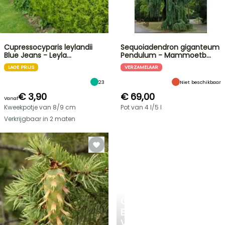
Cupressocyparis leylandii
Sequoiadendron giganteum
Blue Jeans - Leyla…
Pendulum - Mammoetb…
LAGE PRIJS
VERZAMELAAR
23
Niet beschikbaar
€ 3,90
€ 69,00
Vanaf
Kweekpotje van 8/9 cm
Pot van 4 l/5 l
Verkrijgbaar in 2 maten
CREËER
EEN
VERKOELEND