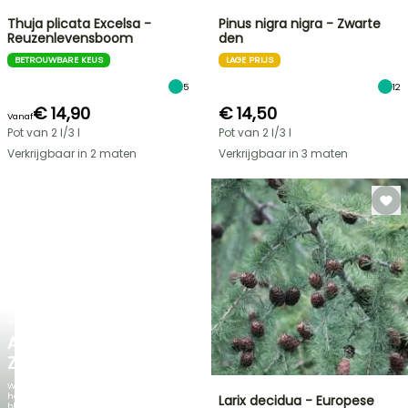
Thuja plicata Excelsa -
Pinus nigra nigra - Zwarte
Reuzenlevensboom
den
BETROUWBARE KEUS
LAGE PRIJS
5
12
€ 14,90
€ 14,50
Vanaf
Pot van 2 l/3 l
Pot van 2 l/3 l
Verkrijgbaar in 2 maten
Verkrijgbaar in 3 maten
NIEUW
AGAPANTHUS
ZAMBEZI
Wanneer
het
Larix decidua - Europese
blad