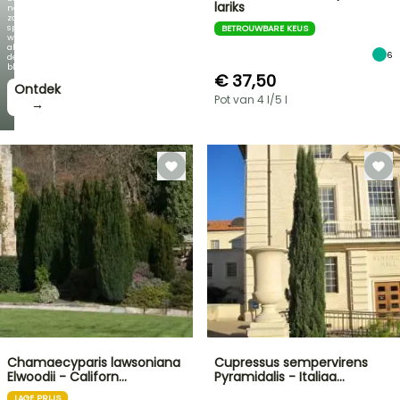
lariks
net
zo
spectaculair
BETROUWBARE KEUS
wordt
als
6
de
bloei!
€ 37,50
Ontdek
Pot van 4 l/5 l
→
Chamaecyparis lawsoniana
Cupressus sempervirens
Elwoodii - Californ…
Pyramidalis - Italiaa…
LAGE PRIJS