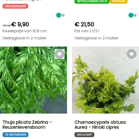
BETROUWBARE KEUS
KORTING
VERZAMELAAR
73
15
€ 9,90
€ 21,50
Vanaf
Kweekpotje van 8/9 cm
Pot van 2 l/3 l
Verkrijgbaar in 2 maten
Verkrijgbaar in 2 maten
Thuja plicata Zebrina -
Chamaecyparis obtusa
Reuzenlevensboom
Aurea - Hinoki cipres
TE ONTDEKKEN
EXCLUSIEF