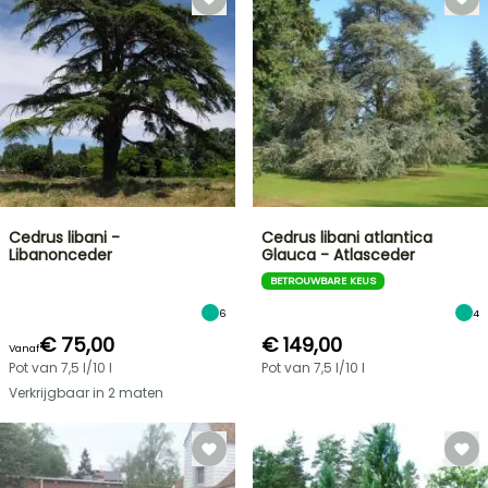
Cedrus libani -
Cedrus libani atlantica
Libanonceder
Glauca - Atlasceder
BETROUWBARE KEUS
6
4
€ 75,00
€ 149,00
Vanaf
Pot van 7,5 l/10 l
Pot van 7,5 l/10 l
Verkrijgbaar in 2 maten