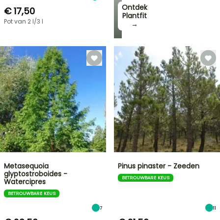
Ontdek
€ 17,50
Plantfit
Pot van 2 l/3 l
→
Metasequoia
Pinus pinaster - Zeeden
glyptostroboides -
BETROUWBARE KEUS
Watercipres
BETROUWBARE KEUS
7
11