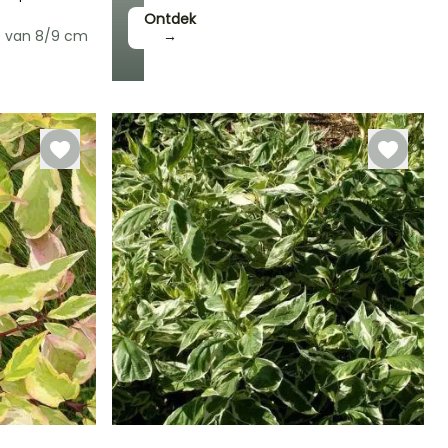
Ontdek
e van 8/9 cm
→
Winterhardheid
Tot -6,5°C