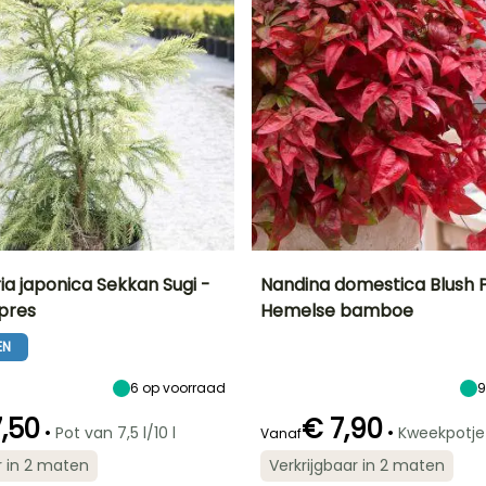
a japonica Sekkan Sugi -
Nandina domestica Blush P
pres
Hemelse bamboe
Uiteindelijke
Blootstelling
Uiteindelijke
Uiteindelijke
breedte
planthoogte
breedte
Zon,
EN
3.50 m
75 cm
75 cm
Halfschaduw
6
op voorraad
,50
€ 7,90
•
•
Pot van 7,5 l/10 l
Kweekpotje
Vanaf
Winterhardheid
Redelijke
Bloeitijd
r in 2 maten
Verkrijgbaar in 2 maten
plantperiode
Tot -20,5°C
Juni tot