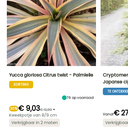
Yucca gloriosa Citrus twist - Palmlelie
Cryptomeri
Japanse ci
KORTING
Uiteindelijke
Uiteindelijke
Blootstelling
Uiteindelijke
planthoogte
breedte
planthoogte
Zon
TE ONTDEKK
1.50 m
1 m
6.50 m
76
op voorraad
€ 9,03
30%
•
€ 12,90
€ 27
Vanaf
Kweekpotje van 8/9 cm
Redelijke
Winterhardheid
Bloeitijd
Redelijke
Verkrijgbaar in 2 maten
Verkrijgbaa
plantperiode
Tot -20,5°C
plantperiode
Mei tot Juli