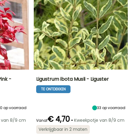
ink -
Ligustrum ibota Musli - Liguster
TE ONTDEKKEN
Blootstelling
Uiteindelijke
Uiteindelijke
Blootstelling
planthoogte
breedte
Halfschaduw,
Zon,
2.20 m
1.80 m
Schaduw
Halfschaduw
90
op voorraad
33
op voorraad
€ 4,70
•
 van 8/9 cm
Kweekpotje van 8/9 cm
Vanaf
Winterhardheid
Redelijke
Winterhardheid
Bloeitijd
Verkrijgbaar in 2 maten
plantperiode
Tot -20,5°C
Tot -20,5°C
Juni tot