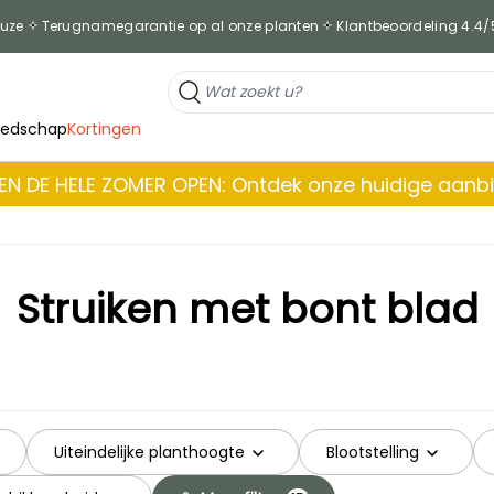
euze
Terugnamegarantie op al onze planten
Klantbeoordeling 4.4/
eedschap
Kortingen
EN DE HELE ZOMER OPEN: Ontdek onze huidige aanb
Struiken met bont blad
Uiteindelijke planthoogte
Blootstelling