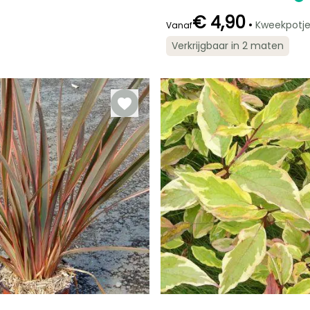
€ 4,90
•
Kweekpotj
Vanaf
Verkrijgbaar in 2 maten
Redelijke
Bloeitijd
plantperiode
Mei
Februari tot Mei