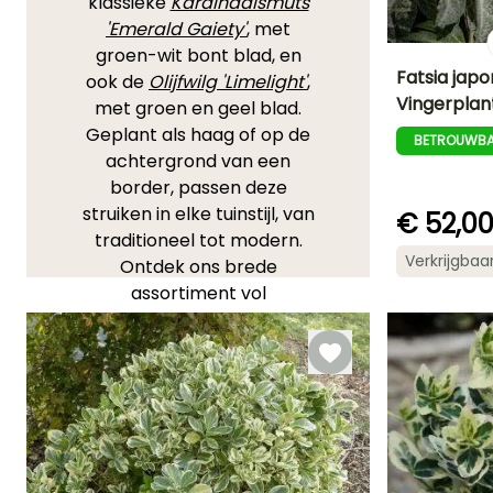
klassieke
Kardinaalsmuts
'Emerald Gaiety'
, met
groen-wit bont blad, en
Fatsia jap
ook de
Olijfwilg 'Limelight'
,
Vingerplan
met groen en geel blad.
Uiteindelijke
Geplant als haag of op de
planthoogte
BETROUWBA
2 m
achtergrond van een
border, passen deze
struiken in elke tuinstijl, van
€ 52,0
traditioneel tot modern.
Bloeitijd
Verkrijgbaa
Ontdek ons brede
Juli tot
assortiment vol
September
betrouwbare klassiekers
en originele variëteiten!