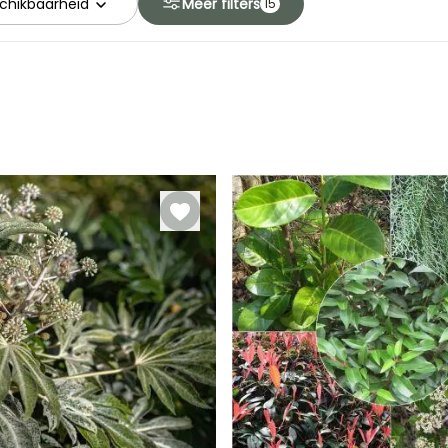
chikbaarheid
Meer filters
15