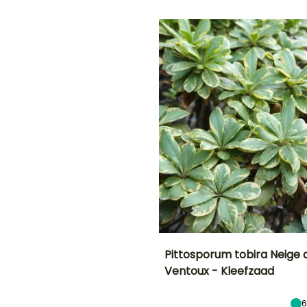
Februari tot Mei,
Augustus
Oktober tot
t
December
G
E
N!
Pittosporum tobira Neige
Ventoux - Kleefzaad
en
Uiteindelijke
Uiteindelijke
planthoogte
breedte
1 m
1 m