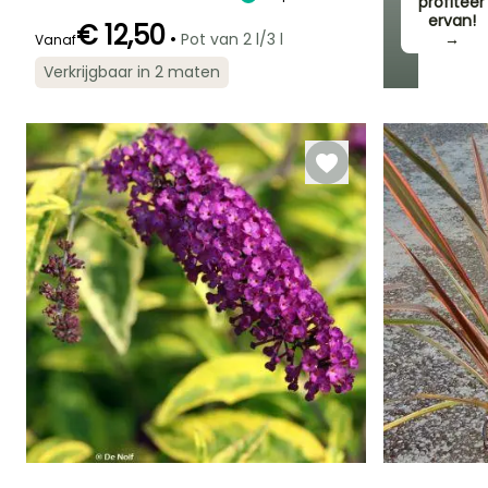
profiteer
ervan!
€ 12,50
•
Pot van 2 l/3 l
→
Vanaf
Verkrijgbaar in 2 maten
Redelijke
Winterhardheid
Bloeitijd
plantperiode
Tot -29°C
Mei tot Juni,
Februari tot Mei,
September tot
September tot
Oktober
November