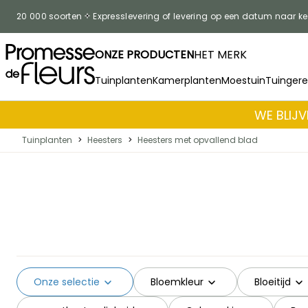
Skip to Content
20 000 soorten
Expresslevering of levering op een datum naar k
ONZE PRODUCTEN
HET MERK
Tuinplanten
Kamerplanten
Moestuin
Tuinger
WE BLIJV
Tuinplanten
>
Heesters
>
Heesters met opvallend blad
Onze selectie
Bloemkleur
Bloeitijd