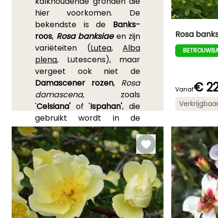
kalkhoudende gronden die
hier voorkomen. De
bekendste is de
Banks-
Rosa banks
roos
,
Rosa banksiae
en zijn
variëteiten (
Lutea
,
Alba
BETROUWBA
Uiteindelijke
plena
, Lutescens), maar
planthoogte
12 m
vergeet ook niet de
Damascener rozen
,
Rosa
€ 22
Vanaf
damascena
, zoals
Verkrijgbaa
'
Celsiana'
of '
Ispahan'
, die
Bloeitijd
gebruikt wordt in de
April tot Juni
parfumindustrie. Net als
hun voorouders kunnen ze
zonder problemen warmte
verdragen, maar ook de
kou die in het binnenland
heerst. De
Chinese rozen
,
afstammelingen van
Rosa
sinensis
, zijn eveneens