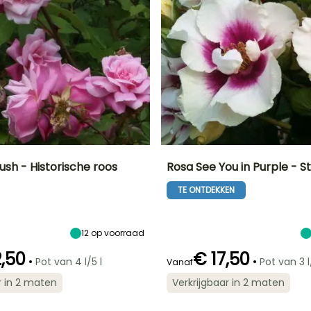
ush - Historische roos
Rosa See You in Purple - S
TE ONTDEKKEN
Uiteindelijke
Blootstelling
Uiteindelijke
Uiteindelijke
breedte
planthoogte
breedte
Zon,
1 m
70 cm
50 cm
Halfschaduw
12
op voorraad
,50
€ 17,50
•
•
Pot van 4 l/5 l
Pot van 3 l
Vanaf
Redelijke
Bloeitijd
Redelijke
Winterhardheid
r in 2 maten
Verkrijgbaar in 2 maten
plantperiode
plantperiode
Tot -15°C
Juni tot Oktober
r
Februari tot
Februari tot
April, Oktober tot
April, Oktober tot