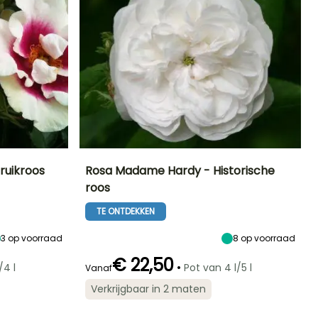
truikroos
Rosa Madame Hardy - Historische
roos
Blootstelling
Uiteindelijke
Uiteindelijke
Blootstelling
planthoogte
breedte
Zon
Zon,
TE ONTDEKKEN
1.50 m
1.20 m
Halfschaduw
3
op voorraad
8
op voorraad
€ 22,50
•
/4 l
Pot van 4 l/5 l
Vanaf
Winterhardheid
Redelijke
Winterhardheid
Bloeitijd
Verkrijgbaar in 2 maten
Tot -23,5°C
plantperiode
Tot -23,5°C
Juni tot Juli
Januari tot
April,