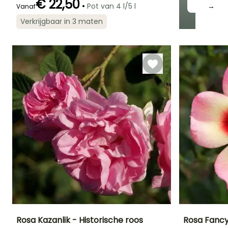
€ 22,50
•
Pot van 4 l/5 l
→
Vanaf
Verkrijgbaar in 3 maten
Redelijke
Winterhardheid
Bloeitijd
plantperiode
Tot -23,5°C
Juni tot Oktober
Februari tot
April, Oktober tot
November
Rosa Kazanlik - Historische roos
Rosa Fancy