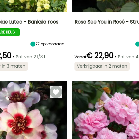
iae Lutea - Banksia roos
Rosa See You in Rosé - Str
RE KEUS
Uiteindelijke
Blootstelling
Uiteindelijke
Uiteindelijke
breedte
planthoogte
breedte
Zon
6 m
70 cm
50 cm
27
op voorraad
,50
€ 22,90
•
•
Pot van 2 l/3 l
Pot van 4 
Vanaf
r in 3 maten
Verkrijgbaar in 2 maten
Redelijke
Winterhardheid
Redelijke
Bloeitijd
plantperiode
plantperiode
Tot -15°C
Mei tot Oktober
Januari tot
Februari tot
Juni,
April, Oktober tot
September tot
December
December