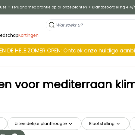
euze
Terugnamegarantie op al onze planten
Klantbeoordeling 4.4/
eedschap
Kortingen
EN DE HELE ZOMER OPEN: Ontdek onze huidige aanb
en voor mediterraan kli
Uiteindelijke planthoogte
Blootstelling