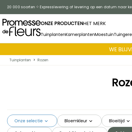
Skip to Content
20 000 soorten
Expresslevering of levering op een datum naar k
ONZE PRODUCTEN
HET MERK
Tuinplanten
Kamerplanten
Moestuin
Tuinger
WE BLIJV
Tuinplanten
>
Rozen
Roz
Onze selectie
Bloemkleur
Bloeitijd