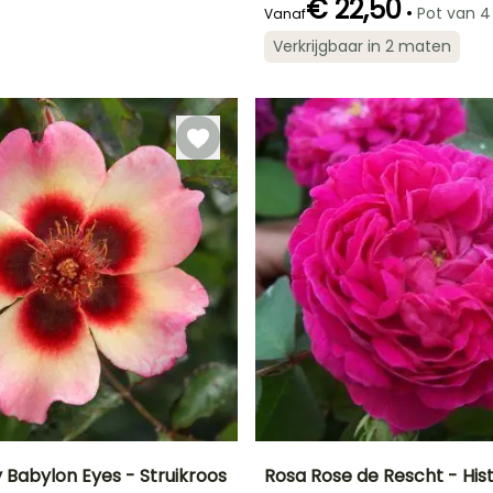
€ 22,50
•
Pot van 4 
Vanaf
Verkrijgbaar in 2 maten
Redelijke
Bloeitijd
plantperiode
Juni tot Oktober
Januari tot
April,
September tot
December
 Babylon Eyes - Struikroos
Rosa Rose de Rescht - His