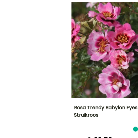
November
November
G
E
N!
Rosa Trendy Babylon Eyes
Struikroos
en
Uiteindelijke
Uiteindelijke
planthoogte
breedte
1 m
75 cm