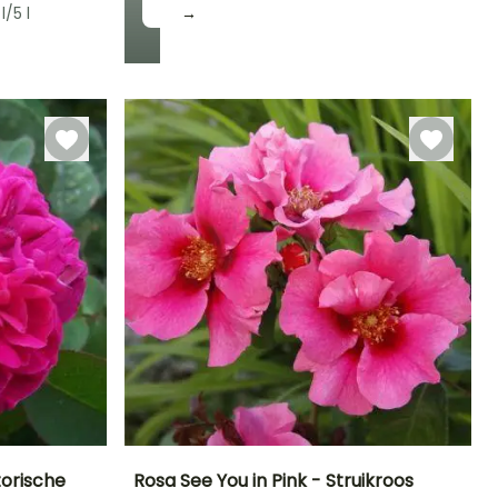
l/5 l
→
Winterhardheid
Tot -20,5°C
torische
Rosa See You in Pink - Struikroos