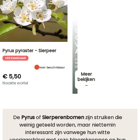
HEESTERS
ONTDEK
ONS
VOORDELIGE
Pyrus pyraster - Sierpeer
ASSORTIMENT
VERZAMELAAR
En
bespaar
geld!
Niet beschikbaar
Meer
€ 5,50
bekijken
Naakte wortel
→
De
Pyrus
of
Sierperenbomen
zijn struiken die
weinig geteeld worden, maar niettemin
interessant zijn vanwege hun witte
voorjaarsbloei met roze bloemknoppen en hun