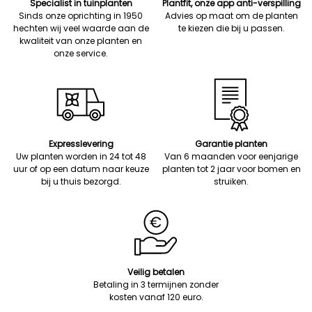
Specialist in tuinplanten
Plantfit, onze app anti-verspilling
Sinds onze oprichting in 1950
Advies op maat om de planten
hechten wij veel waarde aan de
te kiezen die bij u passen.
kwaliteit van onze planten en
onze service.
Expresslevering
Garantie planten
Uw planten worden in 24 tot 48
Van 6 maanden voor eenjarige
uur of op een datum naar keuze
planten tot 2 jaar voor bomen en
bij u thuis bezorgd.
struiken.
Veilig betalen
Betaling in 3 termijnen zonder
kosten vanaf 120 euro.