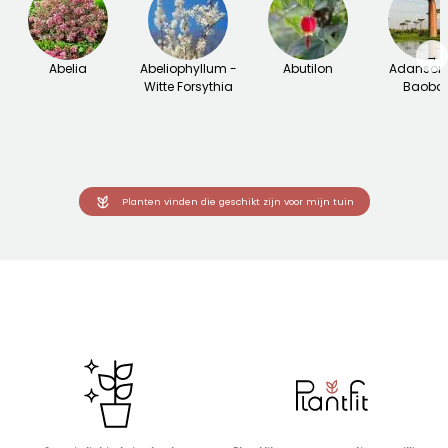
→
Abelia
Abeliophyllum -
Abutilon
Adansoni
Witte Forsythia
Baoba
Planten vinden die geschikt zijn voor mijn tuin