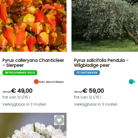
Pyrus calleryana Chanticleer
Pyrus salicifolia Pendula -
- Sierpeer
Wilgbladige peer
BETROUWBARE KEUS
TE ONTDEKKEN
Niet beschikbaar
2
€ 49,00
€ 59,00
Vanaf
Vanaf
Pot van 12 l/15 l
Pot van 12 l/15 l
Verkrijgbaar in 2 maten
Verkrijgbaar in 3 maten