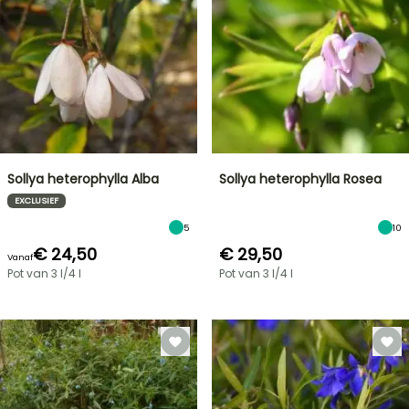
Sollya heterophylla Alba
Sollya heterophylla Rosea
EXCLUSIEF
5
10
€ 24,50
€ 29,50
Vanaf
Pot van 3 l/4 l
Pot van 3 l/4 l