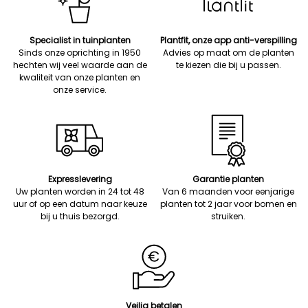
Specialist in tuinplanten
Plantfit, onze app anti-verspilling
Sinds onze oprichting in 1950
Advies op maat om de planten
hechten wij veel waarde aan de
te kiezen die bij u passen.
kwaliteit van onze planten en
onze service.
Expresslevering
Garantie planten
Uw planten worden in 24 tot 48
Van 6 maanden voor eenjarige
uur of op een datum naar keuze
planten tot 2 jaar voor bomen en
bij u thuis bezorgd.
struiken.
Veilig betalen