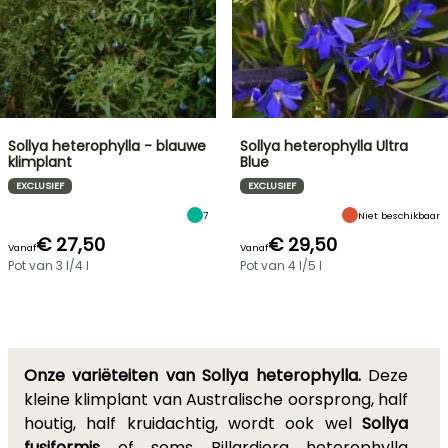
Sollya heterophylla - blauwe
Sollya heterophylla Ultra
klimplant
Blue
EXCLUSIEF
EXCLUSIEF
7
Niet beschikbaar
€ 27,50
€ 29,50
Vanaf
Vanaf
Pot van 3 l/4 l
Pot van 4 l/5 l
Onze variëteiten van Sollya heterophylla.
Deze
kleine klimplant van Australische oorsprong, half
houtig, half kruidachtig, wordt ook wel
Sollya
fusiformis
of soms Billardiera heterophylla