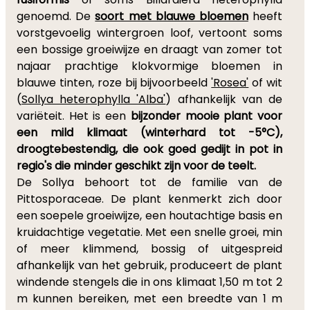
genoemd. De
soort met blauwe bloemen
heeft
vorstgevoelig wintergroen loof, vertoont soms
een bossige groeiwijze en draagt van zomer tot
najaar prachtige klokvormige bloemen in
blauwe tinten, roze bij bijvoorbeeld
'Rosea'
of wit
(
Sollya heterophylla 'Alba'
) afhankelijk van de
variëteit. Het is een
bijzonder mooie plant voor
een mild klimaat (winterhard tot -5°C),
droogtebestendig, die ook goed gedijt in pot in
regio's die minder geschikt zijn voor de teelt.
De Sollya behoort tot de familie van de
Pittosporaceae. De plant kenmerkt zich door
een soepele groeiwijze, een houtachtige basis en
kruidachtige vegetatie. Met een snelle groei, min
of meer klimmend, bossig of uitgespreid
afhankelijk van het gebruik, produceert de plant
windende stengels die in ons klimaat 1,50 m tot 2
m kunnen bereiken, met een breedte van 1 m