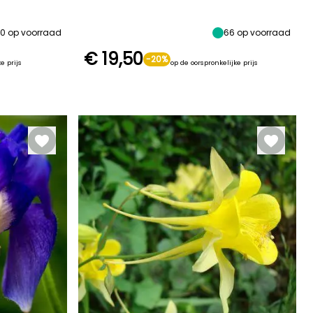
planthoogte
Zon,
Mei tot Juni
Mei tot Juli
60 cm
Halfschaduw
20
op voorraad
66
op voorraad
€ 19,50
-20%
e prijs
op de oorspronkelijke prijs
Redelijke
Winterhardheid
plantperiode
Tot -23,5°C
Maart tot Mei,
September tot
November