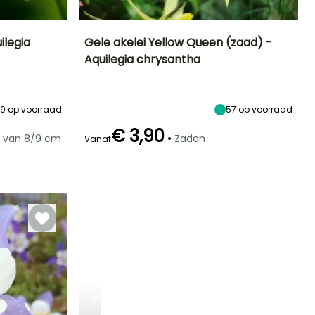
ilegia
Gele akelei Yellow Queen (zaad) -
Aquilegia chrysantha
Blootstelling
Uiteindelijke
Blootstelling
Bloeitijd
planthoogte
Zon,
Halfschaduw
April tot Juni
70 cm
Halfschaduw
39
op voorraad
57
op voorraad
€ 3,90
•
 van 8/9 cm
Zaden
Vanaf
Kieming
zaaimethode
Winterhardheid
25 dagen
zaaien zonder
Tot -29°C
afdekking
VOORJAARSBOLLEN