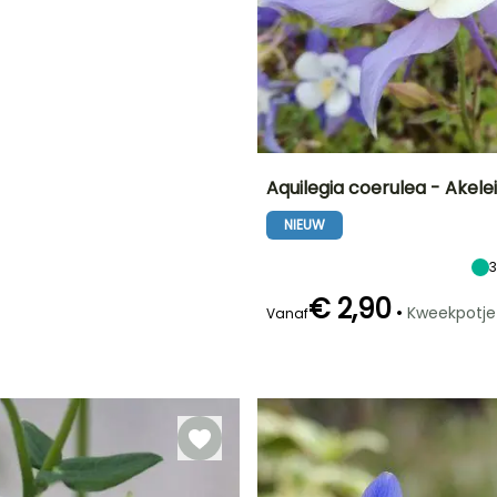
E
N!
Aquilegia coerulea - Akelei
en
NIEUW
Uiteindelijke
Uiteindelijke
planthoogte
breedte
60 cm
30 cm
€ 2,90
•
Kweekpotje
Vanaf
Redelijke
Bloeitijd
plantperiode
April tot Juni
Februari tot
April,
September tot
November