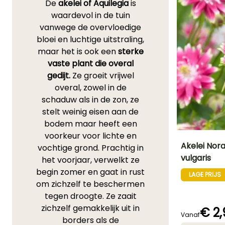
De
akelei of Aquilegia
is
waardevol in de tuin
vanwege de overvloedige
bloei en luchtige uitstraling,
maar het is ook een
sterke
vaste plant die overal
gedijt.
Ze groeit vrijwel
overal, zowel in de
schaduw als in de zon, ze
stelt weinig eisen aan de
bodem maar heeft een
voorkeur voor lichte en
Akelei Nora
vochtige grond. Prachtig in
vulgaris
het voorjaar, verwelkt ze
Uiteindelijke
begin zomer en gaat in rust
planthoogte
LAGE PRIJS
70 cm
om zichzelf te beschermen
tegen droogte. Ze zaait
zichzelf gemakkelijk uit in
€ 2,
Vanaf
borders als de