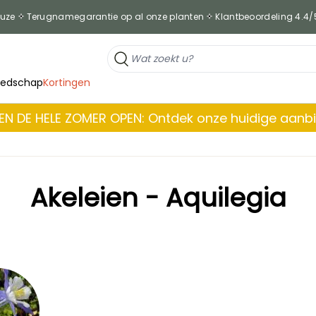
euze
Terugnamegarantie op al onze planten
Klantbeoordeling 4.4/
eedschap
Kortingen
EN DE HELE ZOMER OPEN: Ontdek onze huidige aanb
Akeleien - Aquilegia