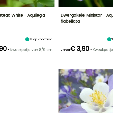
stead White - Aquilegia
Dwergakelei Ministar - Aqu
flabellata
Uiteindelijke
Blootstelling
Uiteindelijke
Uiteindelijke
breedte
planthoogte
breedte
Zon,
30 cm
15 cm
30 cm
Halfschaduw
18
op voorraad
,90
€ 3,90
•
•
Kweekpotje van 8/9 cm
Kweekpotje
Vanaf
Redelijke
Winterhardheid
Redelijke
Bloeitijd
plantperiode
plantperiode
Tot -29°C
Mei tot Juni
Februari tot
Februari tot
April
April,
September tot
November
G