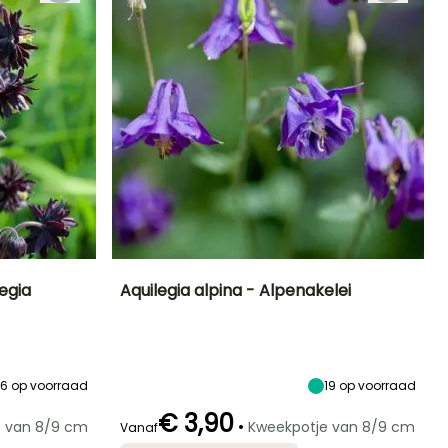
legia
Aquilegia alpina - Alpenakelei
Blootstelling
Uiteindelijke
Uiteindelijke
Blootstelling
planthoogte
breedte
Zon,
Zon,
60 cm
30 cm
Halfschaduw
Halfschaduw
16
op voorraad
19
op voorraad
€ 3,90
•
e van 8/9 cm
Kweekpotje van 8/9 cm
Vanaf