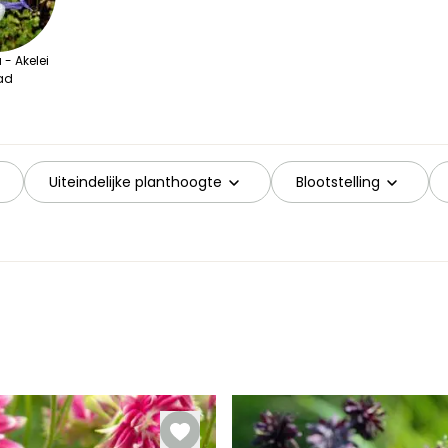
 - Akelei
ad
Uiteindelijke planthoogte
Blootstelling