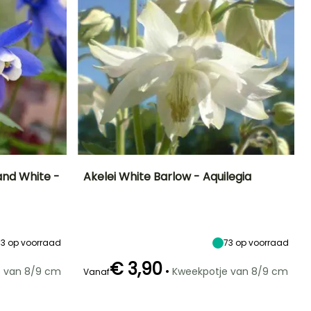
nd White -
Akelei White Barlow - Aquilegia
Blootstelling
Uiteindelijke
Uiteindelijke
Blootstelling
planthoogte
breedte
Zon,
Zon,
70 cm
50 cm
Halfschaduw
Halfschaduw
13
op voorraad
73
op voorraad
€ 3,90
•
e van 8/9 cm
Kweekpotje van 8/9 cm
Vanaf
Winterhardheid
Redelijke
Winterhardheid
Bloeitijd
plantperiode
Tot -29°C
Tot -23,5°C
Mei tot Juni
Februari tot