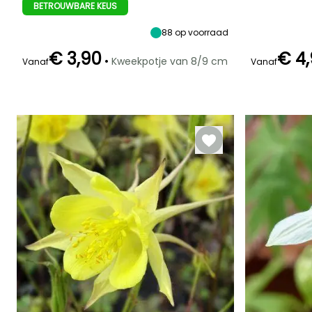
planthoogte
breedte
planthoogte
Zon,
BETROUWBARE KEUS
60 cm
30 cm
60 cm
Halfschaduw
88
op voorraad
€ 3,90
€ 4
•
Kweekpotje van 8/9 cm
Vanaf
Vanaf
Redelijke
Winterhardheid
Bloeitijd
Bloeitijd
plantperiode
Tot -29°C
Mei tot Juli
Mei tot Juni
Februari tot
April,
September tot
November