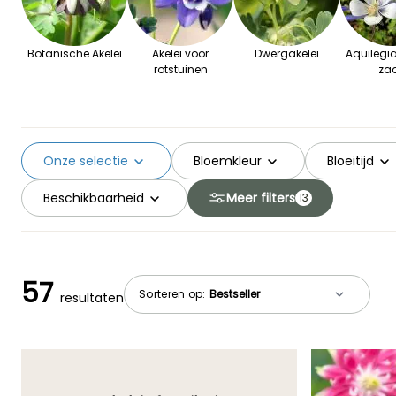
Botanische Akelei
Akelei voor
Dwergakelei
Aquilegia
rotstuinen
za
Onze selectie
Bloemkleur
Bloeitijd
Beschikbaarheid
Meer filters
13
57
Sorteren op:
resultaten