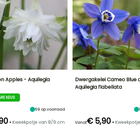
n Apples - Aquilegia
Dwergakelei Cameo Blue a
Aquilegia flabellata
Uiteindelijke
Blootstelling
Uiteindelijke
Uiteindelijke
breedte
planthoogte
breedte
Zon,
RE KEUS
40 cm
15 cm
30 cm
Halfschaduw
59
op voorraad
,90
€ 5,90
•
•
Kweekpotje van 8/9 cm
Kweekpotj
Vanaf
Redelijke
Winterhardheid
Redelijke
Bloeitijd
plantperiode
plantperiode
Tot -29°C
Mei tot Juli
Februari tot
Februari tot