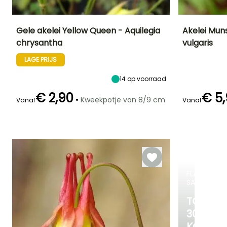
Gele akelei Yellow Queen - Aquilegia
Akelei Mun
chrysantha
vulgaris
Uiteindelijke
Uiteindelijke
Blootstelling
Uiteindelijke
planthoogte
breedte
planthoogte
Zon,
LAGE PRIJS
75 cm
30 cm
50 cm
Halfschaduw
14
op voorraad
€ 2,90
€ 5
•
Kweekpotje van 8/9 cm
Vanaf
Vanaf
Redelijke
Winterhardheid
Bloeitijd
Bloeitijd
plantperiode
Tot -15°C
Mei tot Juni
Mei
Februari tot
April,
September tot
Oktober
FLASH-
SALES
TOT
30%
KORTIN