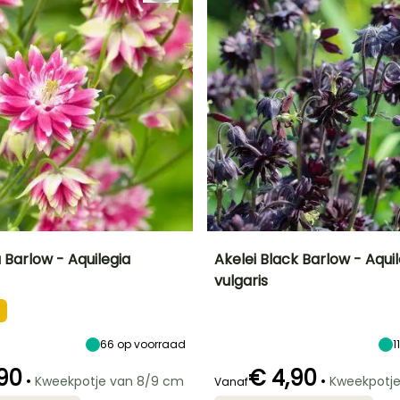
 Barlow - Aquilegia
Akelei Black Barlow - Aqui
vulgaris
Uiteindelijke
Blootstelling
Uiteindelijke
Uiteindelijke
breedte
planthoogte
breedte
Zon,
30 cm
60 cm
25 cm
Halfschaduw
66
op voorraad
1
90
€ 4,90
•
•
Kweekpotje van 8/9 cm
Kweekpotj
Vanaf