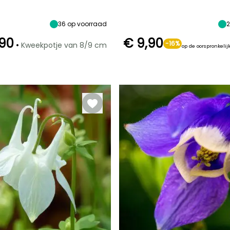
breedte
planthoogte
Zon,
Halfschaduw
30 cm
40 cm
Halfschaduw
36
op voorraad
,90
€ 9,90
•
-16%
Kweekpotje van 8/9 cm
op de oorspronkelijk
Redelijke
Winterhardheid
Redelijke
Winterhardheid
plantperiode
Tot -23,5°C
plantperiode
Tot -29°C
Februari tot Mei,
Februari tot
September tot
April,
November
September tot
November