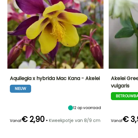
Aquilegia x hybrida Mac Kana - Akelei
Akelei Gree
vulgaris
NIEUW
Uiteindelijke
Uiteindelijke
Blootstelling
Uiteindelijke
planthoogte
breedte
planthoogte
Zon,
BETROUWBA
80 cm
50 cm
60 cm
Halfschaduw
12
op voorraad
€ 2,90
€ 3
•
Kweekpotje van 8/9 cm
Vanaf
Vanaf
Redelijke
Winterhardheid
Bloeitijd
Bloeitijd
plantperiode
Tot -29°C
Mei tot Juli
Mei tot Juni
Februari tot