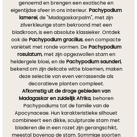
genoemd en brengen een exotische en
eigentijdse sfeer in ons interieur.
Pachypodium
lamerei
, de "Madagaskarpalm", met zijn
zilverkleurige stam bekroond met een
bladkroon, is een absolute klassieker. Ontdek
ook de
Pachypodium gracilius
, een compacte
variëteit met ronde vormen. De
Pachypodium
rosulatum
, met zijn opgezwollen stam en
heldergele bloei, en de
Pachypodium saunderi
,
bekend om zijn delicate witte bloemen, maken
deze selectie van even verrassende als
decoratieve planten compleet.
Afkomstig uit de droge gebieden van
Madagaskar en zuidelijk Afrika
, behoren
Pachypodiums tot de familie van de
Apocynaceae. Hun karakteristieke silhouet
combineert een dikke, sculpturale stam met
bladeren die in een rozet zijn gerangschikt,
meestal bovenop de stam. Sommige soorten