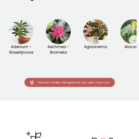
→
Adenium -
Aechmea -
Aglaonema
Alocas
Woestijnroos
Bromelia
Planten vinden die geschikt zijn voor mijn tuin