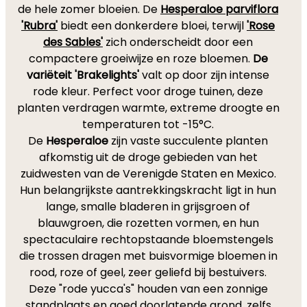
de hele zomer bloeien. De
Hesperaloe parviflora
'Rubra'
biedt een donkerdere bloei, terwijl
'Rose
des Sables'
zich onderscheidt door een
compactere groeiwijze en roze bloemen.
De
variëteit 'Brakelights'
valt op door zijn intense
rode kleur. Perfect voor droge tuinen, deze
planten verdragen warmte, extreme droogte en
temperaturen tot -15°C.
De
Hesperaloe
zijn vaste succulente planten
afkomstig uit de droge gebieden van het
zuidwesten van de Verenigde Staten en Mexico.
Hun belangrijkste aantrekkingskracht ligt in hun
lange, smalle bladeren in grijsgroen of
blauwgroen, die rozetten vormen, en hun
spectaculaire rechtopstaande bloemstengels
die trossen dragen met buisvormige bloemen in
rood, roze of geel, zeer geliefd bij bestuivers.
Deze "rode yucca's" houden van een zonnige
standplaats en goed doorlatende grond, zelfs