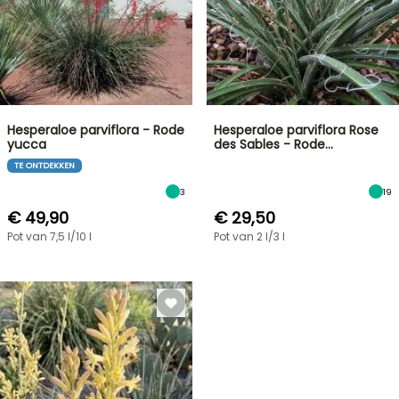
Hesperaloe parviflora - Rode
Hesperaloe parviflora Rose
yucca
des Sables - Rode…
TE ONTDEKKEN
3
19
€ 49,90
€ 29,50
Pot van 7,5 l/10 l
Pot van 2 l/3 l