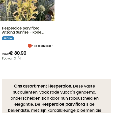
Hesperaloe parviflora
Arizona Sunrise - Rode…
NIEUW
Niet beschikbaar
€ 30,90
Vanaf
Pot van 3 l/4 l
Ons assortiment Hesperaloe.
Deze vaste
succulenten, vaak rode yucca's genoemd,
onderscheiden zich door hun robuustheid en
elegantie. De
Hesperaloe parviflora
is de
bekendste, met zijn koraalkleurige bloemen die