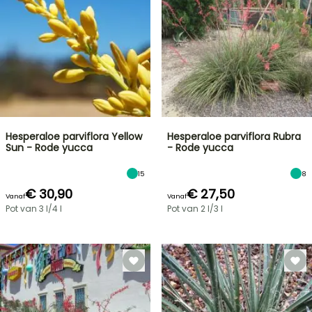
Hesperaloe parviflora Yellow
Hesperaloe parviflora Rubra
Sun - Rode yucca
- Rode yucca
15
8
€ 30,90
€ 27,50
Vanaf
Vanaf
Pot van 3 l/4 l
Pot van 2 l/3 l