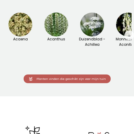
→
Acaena
Acanthus
Duizendblad -
Monniksk
Achillea
Aconit
Planten vinden die geschikt zijn voor mijn tuin