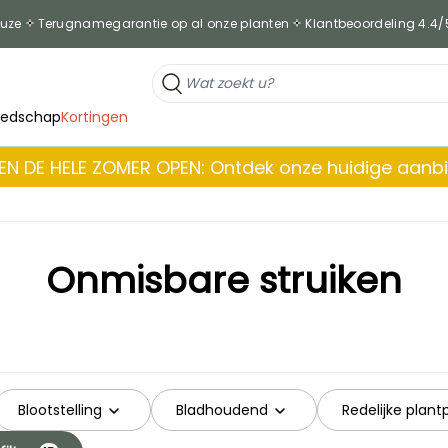
euze
Terugnamegarantie op al onze planten
Klantbeoordeling 4.4/
eedschap
Kortingen
EN DE HELE ZOMER OPEN: Ontdek onze huidige aanb
Onmisbare struiken
Blootstelling
Bladhoudend
Redelijke plant