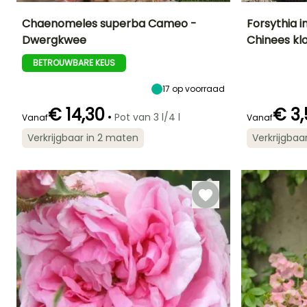
Chaenomeles superba Cameo -
Forsythia 
Dwergkwee
Chinees klo
Uiteindelijke
Uiteindelijke
Blootstelling
Uiteindelijke
planthoogte
breedte
planthoogte
Zon,
BETROUWBARE KEUS
1.50 m
1 m
2.50 m
Halfschaduw
17
op voorraad
€ 14,30
€ 3,
•
Pot van 3 l/4 l
Vanaf
Vanaf
Redelijke
Winterhardheid
Bloeitijd
Bloeitijd
Verkrijgbaar in 2 maten
Verkrijgbaa
plantperiode
Tot -29°C
Maart tot April
Februari tot
Februari tot
Maart
April,
September tot
November