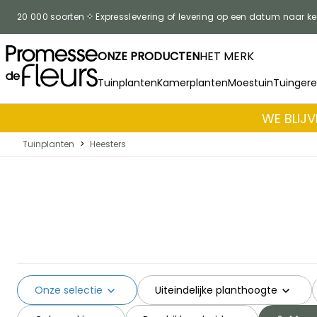
Skip to Content
20 000 soorten
Expresslevering of levering op een datum naar k
ONZE PRODUCTEN
HET MERK
Tuinplanten
Kamerplanten
Moestuin
Tuinger
WE BLIJV
Tuinplanten
>
Heesters
Onze selectie
Uiteindelijke planthoogte