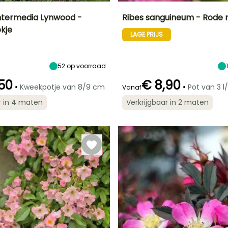
intermedia Lynwood -
Ribes sanguineum - Rode r
kje
LAGE PRIJS
Uiteindelijke
Blootstelling
Uiteindelijke
Uiteindelijke
breedte
planthoogte
breedte
Zon,
2.50 m
3 m
2 m
Halfschaduw
52
op voorraad
50
€ 8,90
•
•
Kweekpotje van 8/9 cm
Pot van 3 l/
Vanaf
Redelijke
Winterhardheid
Redelijke
Bloeitijd
r in 4 maten
Verkrijgbaar in 2 maten
plantperiode
plantperiode
Tot -29°C
Maart tot April
Februari tot Mei,
Februari tot
Oktober tot
April,
December
September tot
November