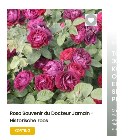
plantperiode
Tot -23,5°C
April tot Mei
April
Februari tot Mei,
September tot
November
FLASH-
SALES
TOT
30%
KORTIN
OP
EEN
SELECTI
PLANTE
Ontdek
Rosa Souvenir du Docteur Jamain -
elke
week
Historische roos
nieuwe
Uiteindelijke
Uiteindelijke
Blootstelling
aanbieding
planthoogte
breedte
Halfschaduw
KORTING
2.50 m
1.50 m