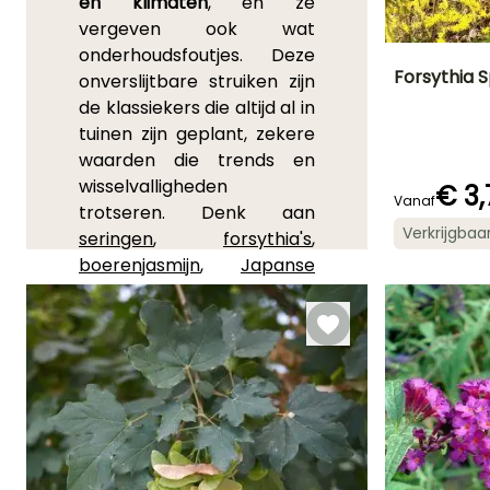
en klimaten
, en ze
vergeven ook wat
onderhoudsfoutjes. Deze
Forsythia S
onverslijtbare struiken zijn
de klassiekers die altijd al in
Uiteindelijke
tuinen zijn geplant, zekere
planthoogte
2.50 m
waarden die trends en
wisselvalligheden
€ 3,
Vanaf
trotseren. Denk aan
Verkrijgbaa
seringen
,
forsythia's
,
Bloeitijd
boerenjasmijn
,
Japanse
Maart tot Apri
sierkwee
,
vlinderstruiken
(Buddleja)
, maar ook aan
veel
oude rozen
en
botanische rozen
. De
familie van de
coniferen
biedt ook soorten en
variëteiten die bijzonder
robuust zijn, zoals de