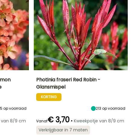
lmon
Photinia fraseri Red Robin -
e
Glansmispel
Blootstelling
Uiteindelijke
Uiteindelijke
Blootstelling
planthoogte
breedte
Zon,
Zon,
KORTING
3 m
2 m
Halfschaduw
Halfschaduw
55
op voorraad
213
op voorraad
€ 3,70
•
 van 8/9 cm
Kweekpotje van 8/9 cm
Vanaf
Winterhardheid
Redelijke
Winterhardheid
Bloeitijd
Verkrijgbaar in 7 maten
plantperiode
Tot -29°C
Tot -15°C
Maart tot Mei