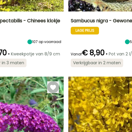
pectabilis - Chinees klokje
Sambucus nigra - Gewone 
LAGE PRIJS
Uiteindelijke
Blootstelling
Uiteindelijke
Uiteindelijke
breedte
planthoogte
breedte
Zon,
2 m
6 m
6 m
Halfschaduw
107
op voorraad
70
€ 8,90
•
•
Kweekpotje van 8/9 cm
Pot van 2 l/
Vanaf
r in 3 maten
Verkrijgbaar in 2 maten
Redelijke
Winterhardheid
Redelijke
Bloeitijd
plantperiode
plantperiode
Tot -29°C
l
Mei tot Juni
Februari tot
Maart tot Mei,
April,
September tot
September tot
November
November