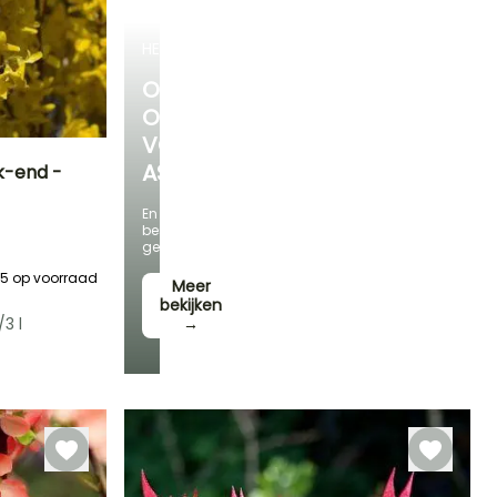
HEESTERS
ONTDEK
ONS
VOORDELIGE
ASSORTIMENT
k-end -
En
Blootstelling
bespaar
Zon
geld!
15
op voorraad
Meer
bekijken
/3 l
→
Winterhardheid
Tot -29°C