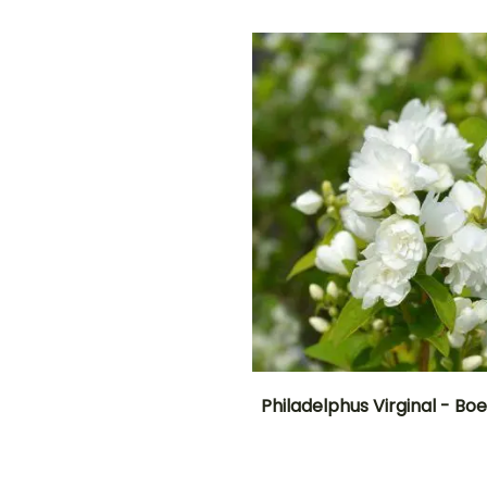
Februari tot Mei,
Februari tot Mei,
September tot
Oktober tot
November
December
G
E
N!
Philadelphus Virginal - Bo
Uiteindelijke
Uiteindelijke
en
planthoogte
breedte
3 m
2 m