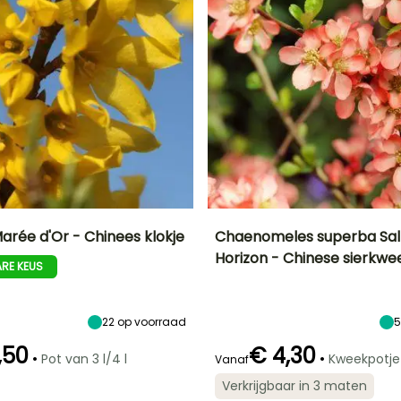
arée d'Or - Chinees klokje
Chaenomeles superba Sa
Horizon - Chinese sierkwe
RE KEUS
Uiteindelijke
Blootstelling
Uiteindelijke
Uiteindelijke
breedte
planthoogte
breedte
Zon,
1.20 m
1.50 m
2 m
Halfschaduw
22
op voorraad
,50
€ 4,30
•
•
Pot van 3 l/4 l
Kweekpotje
Vanaf
Redelijke
Winterhardheid
Redelijke
Bloeitijd
Verkrijgbaar in 3 maten
plantperiode
plantperiode
Tot -29°C
Maart tot April