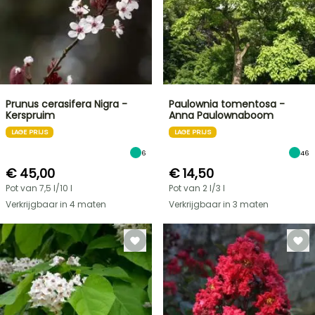
Prunus cerasifera Nigra -
Paulownia tomentosa -
Kerspruim
Anna Paulownaboom
LAGE PRIJS
LAGE PRIJS
6
46
€ 45,00
€ 14,50
Pot van 7,5 l/10 l
Pot van 2 l/3 l
Verkrijgbaar in 4 maten
Verkrijgbaar in 3 maten