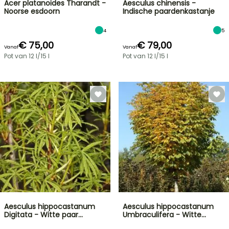
Acer platanoides Tharandt -
Aesculus chinensis -
Noorse esdoorn
Indische paardenkastanje
4
5
€ 75,00
€ 79,00
Vanaf
Vanaf
Pot van 12 l/15 l
Pot van 12 l/15 l
Aesculus hippocastanum
Aesculus hippocastanum
Digitata - Witte paar…
Umbraculifera - Witte…