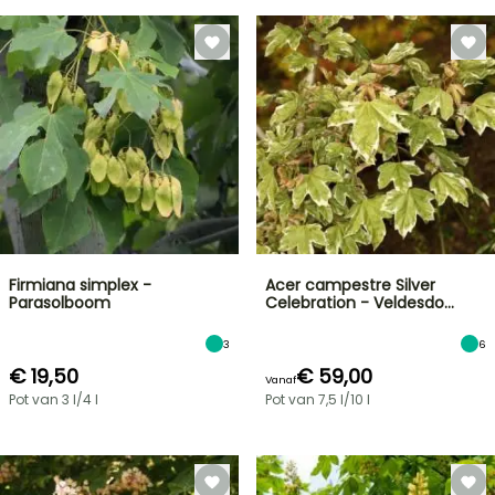
Firmiana simplex -
Acer campestre Silver
Parasolboom
Celebration - Veldesdo…
3
6
€ 19,50
€ 59,00
Vanaf
Pot van 3 l/4 l
Pot van 7,5 l/10 l