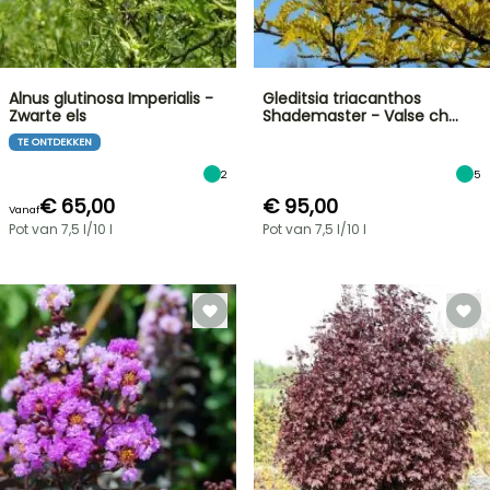
Alnus glutinosa Imperialis -
Gleditsia triacanthos
Zwarte els
Shademaster - Valse ch…
TE ONTDEKKEN
2
5
€ 65,00
€ 95,00
Vanaf
Pot van 7,5 l/10 l
Pot van 7,5 l/10 l