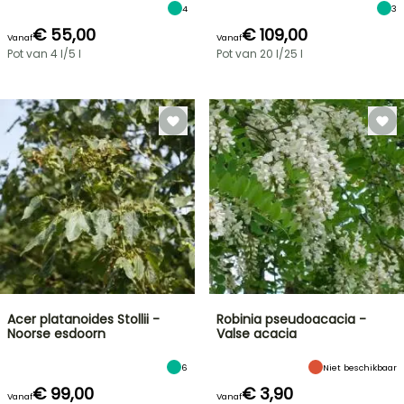
4
3
€ 55,00
€ 109,00
Vanaf
Vanaf
Pot van 4 l/5 l
Pot van 20 l/25 l
Acer platanoides Stollii -
Robinia pseudoacacia -
Noorse esdoorn
Valse acacia
6
Niet beschikbaar
€ 99,00
€ 3,90
Vanaf
Vanaf