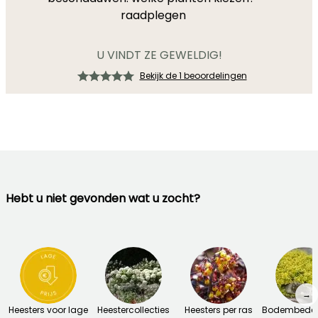
raadplegen
U VINDT ZE GEWELDIG!
Bekijk de 1 beoordelingen
Hebt u niet gevonden wat u zocht?
→
Heesters voor lage
Heestercollecties
Heesters per ras
Bodembedek