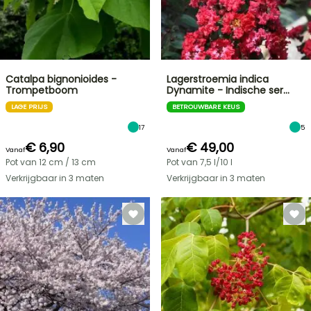
Catalpa bignonioides -
Lagerstroemia indica
Trompetboom
Dynamite - Indische ser…
LAGE PRIJS
BETROUWBARE KEUS
17
5
€ 6,90
€ 49,00
Vanaf
Vanaf
Pot van 12 cm / 13 cm
Pot van 7,5 l/10 l
Verkrijgbaar in 3 maten
Verkrijgbaar in 3 maten