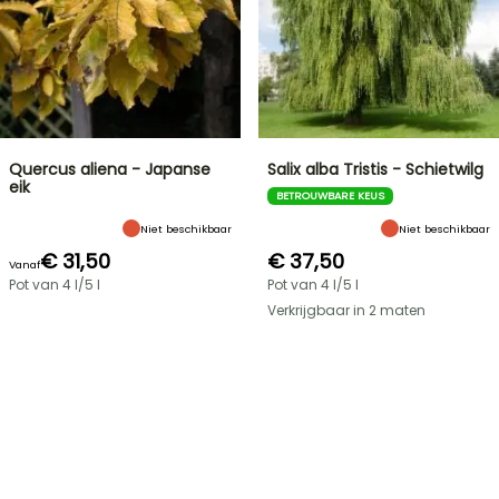
Quercus aliena - Japanse
Salix alba Tristis - Schietwilg
eik
BETROUWBARE KEUS
Niet beschikbaar
Niet beschikbaar
€ 31,50
€ 37,50
Vanaf
Pot van 4 l/5 l
Pot van 4 l/5 l
Verkrijgbaar in 2 maten