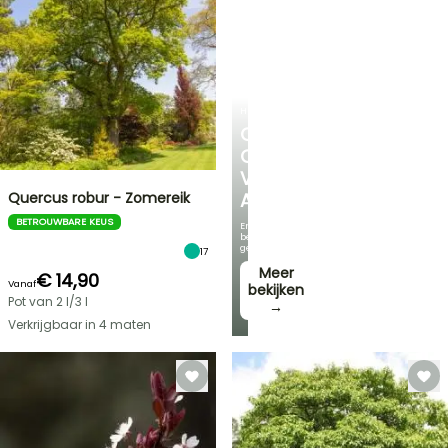
HEESTERS
ONTDEK
ONS
VOORDELIGE
Quercus robur - Zomereik
ASSORTIMENT
BETROUWBARE KEUS
En
bespaar
geld!
17
Meer
€ 14,90
Vanaf
bekijken
Pot van 2 l/3 l
→
Verkrijgbaar in 4 maten