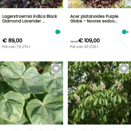
Lagerstroemia indica Black
Acer platanoides Purple
Diamond Lavender …
Globe - Noorse esdoo…
1
8
€ 89,00
€ 109,00
Vanaf
Pot van 7,5 l/10 l
Pot van 20 l/25 l