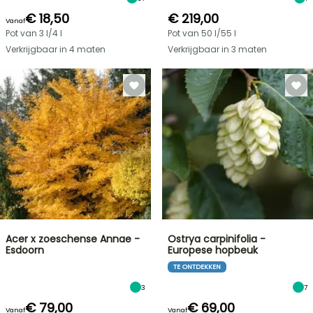
€ 18,50
€ 219,00
Vanaf
Pot van 3 l/4 l
Pot van 50 l/55 l
Verkrijgbaar in 4 maten
Verkrijgbaar in 3 maten
Acer x zoeschense Annae -
Ostrya carpinifolia -
Esdoorn
Europese hopbeuk
TE ONTDEKKEN
3
7
€ 79,00
€ 69,00
Vanaf
Vanaf