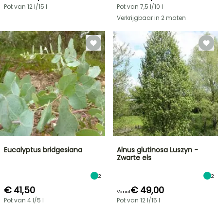
Pot van 12 l/15 l
Pot van 7,5 l/10 l
Verkrijgbaar in 2 maten
Eucalyptus bridgesiana
Alnus glutinosa Luszyn -
Zwarte els
2
2
€ 41,50
€ 49,00
Vanaf
Pot van 4 l/5 l
Pot van 12 l/15 l