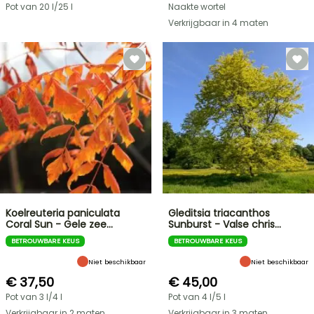
Pot van 20 l/25 l
Naakte wortel
Verkrijgbaar in 4 maten
Koelreuteria paniculata
Gleditsia triacanthos
Coral Sun - Gele zee…
Sunburst - Valse chris…
BETROUWBARE KEUS
BETROUWBARE KEUS
Niet beschikbaar
Niet beschikbaar
€ 37,50
€ 45,00
Pot van 3 l/4 l
Pot van 4 l/5 l
Verkrijgbaar in 2 maten
Verkrijgbaar in 3 maten