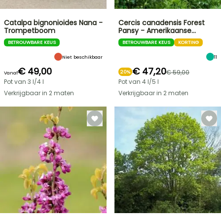
Catalpa bignonioides Nana -
Cercis canadensis Forest
Trompetboom
Pansy - Amerikaanse…
BETROUWBARE KEUS
BETROUWBARE KEUS
KORTING
Niet beschikbaar
11
€ 49,00
€ 47,20
€ 59,00
20%
Vanaf
Pot van 3 l/4 l
Pot van 4 l/5 l
Verkrijgbaar in 2 maten
Verkrijgbaar in 2 maten