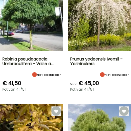
Robinia pseudoacacia
Prunus yedoensis Ivensii -
Umbraculifera - Valse a…
Yoshinokers
Niet beschikbaar
Niet beschikbaar
€ 41,50
€ 45,00
Vanaf
Pot van 4 l/5 l
Pot van 4 l/5 l