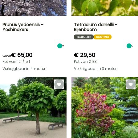
Prunus yedoensis -
Tetradium daniellii -
Yoshinokers
Bijenboom
EXCLUSIEF
KORTING
2
26
€ 65,00
€ 29,50
Vanaf
Pot van 12 l/15 l
Pot van 2 l/3 l
Verkrijgbaar in 4 maten
Verkrijgbaar in 3 maten