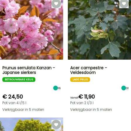
Prunus serrulata Kanzan -
Acer campestre -
Japanse sierkers
Veldesdoorn
BETROUWBARE KEUS
LAGE PRIJS
16
31
€ 24,50
€ 11,90
Vanaf
Pot van 4 l/5 l
Pot van 2 l/3 l
Verkrijgbaar in 5 maten
Verkrijgbaar in 5 maten