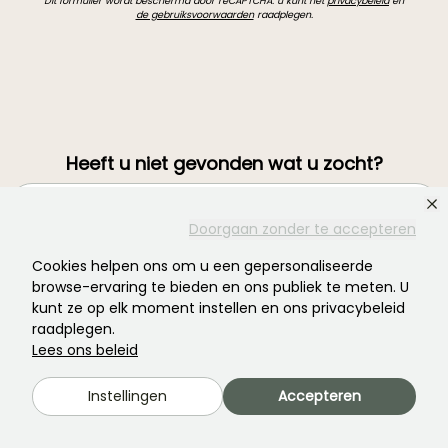
Dit formulier wordt beschermd door reCAPTCHA: u kunt het
privacybeleid
en
de gebruiksvoorwaarden
raadplegen.
Heeft u niet gevonden wat u zocht?
Doorgaan zonder te accepteren
Cookies helpen ons om u een gepersonaliseerde
browse-ervaring te bieden en ons publiek te meten. U
kunt ze op elk moment instellen en ons privacybeleid
raadplegen.
Lees ons beleid
Word lid van de community van plantenliefhebbers!
Instellingen
Accepteren