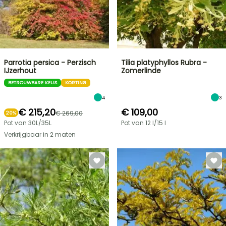
Parrotia persica - Perzisch
Tilia platyphyllos Rubra -
IJzerhout
Zomerlinde
BETROUWBARE KEUS
KORTING
4
3
€ 215,20
€ 109,00
€ 269,00
20%
Pot van 30L/35L
Pot van 12 l/15 l
Verkrijgbaar in 2 maten