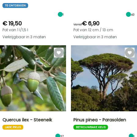
TE ONTDEKKEN
1
43
€ 19,50
€ 6,90
Vanaf
Pot van 1 l/1,5 l
Pot van 12 cm / 13 cm
Verkrijgbaar in 3 maten
Verkrijgbaar in 3 maten
Quercus ilex - Steeneik
Pinus pinea - Parasolden
LAGE PRIJS
BETROUWBARE KEUS
37
1