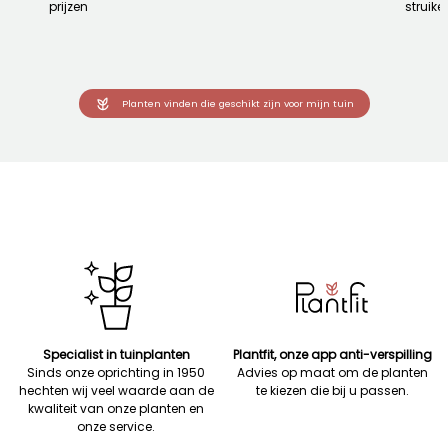
prijzen
struike
Planten vinden die geschikt zijn voor mijn tuin
Specialist in tuinplanten
Plantfit, onze app anti-verspilling
Sinds onze oprichting in 1950
Advies op maat om de planten
hechten wij veel waarde aan de
te kiezen die bij u passen.
kwaliteit van onze planten en
onze service.