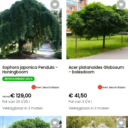
Sophora japonica Pendula -
Acer platanoides Globosum
Honingboom
- bolesdoorn
BETROUWBARE KEUS
Niet beschikbaar
Niet beschikbaar
€ 129,00
€ 41,50
Vanaf
Pot van 20 l/25 l
Pot van 3 l/4 l
Verkrijgbaar in 2 maten
Verkrijgbaar in 2 maten