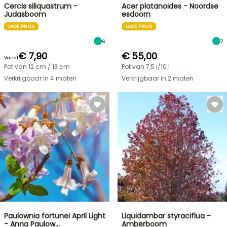
Cercis siliquastrum -
Acer platanoides - Noordse
Judasboom
esdoorn
LAGE PRIJS
LAGE PRIJS
6
7
€ 7,90
€ 55,00
Vanaf
Pot van 12 cm / 13 cm
Pot van 7,5 l/10 l
Verkrijgbaar in 4 maten
Verkrijgbaar in 2 maten
Paulownia fortunei April Light
Liquidambar styraciflua -
- Anna Paulow…
Amberboom