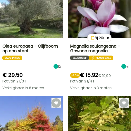
8
j
20
uur
Olea europaea - Olijfboom
Magnolia soulangeana -
op een steel
Gewone magnolia
LAGE PRIJS
EXCLUSIEF
FLASH SALE
12
41
€ 29,50
€ 15,92
€ 19,90
-
20
%
Pot van 2 l/3 l
Pot van 3 l/4 l
Verkrijgbaar in 6 maten
Verkrijgbaar in 3 maten