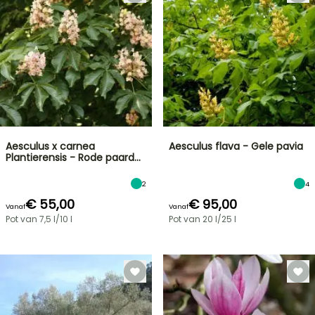
Aesculus x carnea
Aesculus flava - Gele pavia
Plantierensis - Rode paard…
2
4
€ 55,00
€ 95,00
Vanaf
Vanaf
Pot van 7,5 l/10 l
Pot van 20 l/25 l