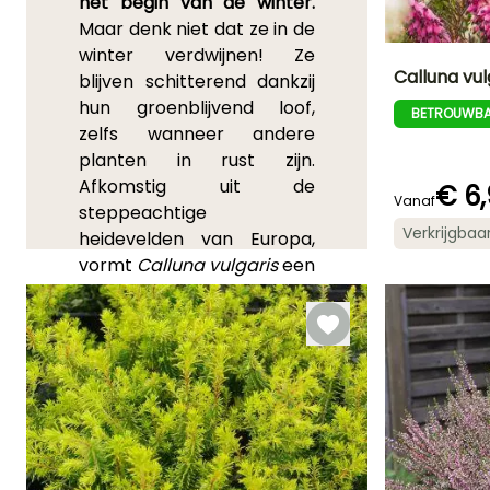
het begin van de winter.
Maar denk niet dat ze in de
winter verdwijnen! Ze
Calluna vul
blijven schitterend dankzij
hun groenblijvend loof,
BETROUWBA
Uiteindelijke
zelfs wanneer andere
planthoogte
30 cm
planten in rust zijn.
Afkomstig uit de
€ 6
Vanaf
steppeachtige
Verkrijgbaa
heidevelden van Europa,
Bloeitijd
vormt
Calluna vulgaris
een
Augustus tot
bodembedekker van 30
Oktober
cm hoogte en 40 tot 60
cm breedte.
Dit zijn zeer
bijvriendelijke planten die
de bijen aan het einde van
de zomer een flinke steun
in de rug geven
.
Winterhard tot -15°C,