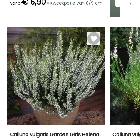
€ 6,90
•
Kweekpotje van 8/9 cm
→
Vanaf
Redelijke
Winterhardheid
Bloeitijd
plantperiode
Tot -34,5°C
Augustus tot
Februari tot Mei,
Oktober
September tot
November
Calluna vulgaris Garden Girls Helena
Calluna vul