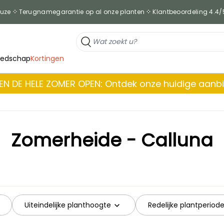
euze
Terugnamegarantie op al onze planten
Klantbeoordeling 4.4/
eedschap
Kortingen
EN DE HELE ZOMER OPEN: Ontdek onze huidige aanb
Zomerheide - Calluna
Uiteindelijke planthoogte
Redelijke plantperiod