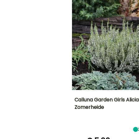
November
November
G
E
N!
Calluna Garden Girls Alicia
Zomerheide
Uiteindelijke
Uiteindelijke
en
planthoogte
breedte
25 cm
40 cm