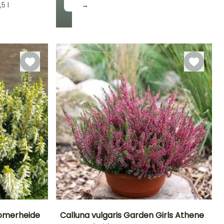
,5 l
→
Winterhardheid
Tot -20,5°C
Zomerheide
Calluna vulgaris Garden Girls Athene