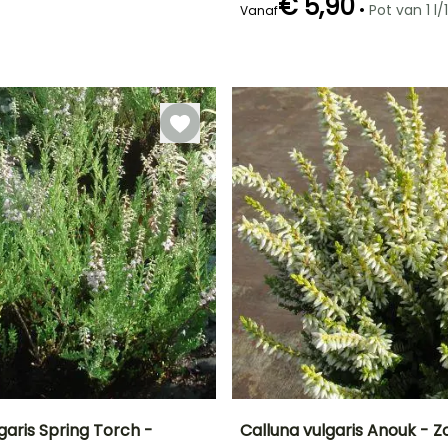
€ 5,90
•
Pot van 1 l/1
Vanaf
Redelijke
Bloeitijd
plantperiode
Augustus tot
Februari tot Mei,
November
September tot
November
garis Spring Torch -
Calluna vulgaris Anouk - 