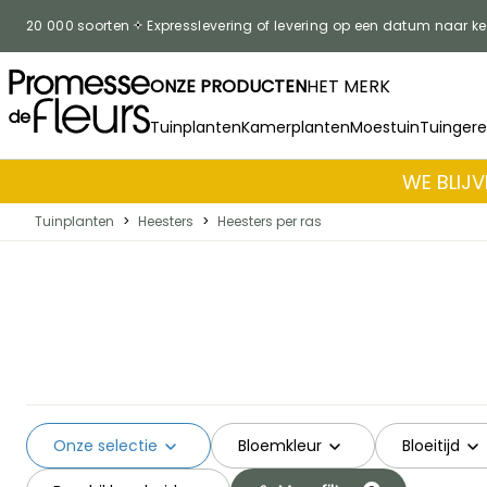
Skip to Content
20 000 soorten
Expresslevering of levering op een datum naar k
ONZE PRODUCTEN
HET MERK
Tuinplanten
Kamerplanten
Moestuin
Tuinger
WE BLIJV
Tuinplanten
>
Heesters
>
Heesters per ras
Onze selectie
Bloemkleur
Bloeitijd