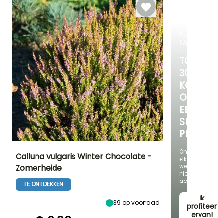
November
FLASH-
SALES
TOT
30%
KORTIN
OP
EEN
SELECTI
PLANTE
Ontdek
Calluna vulgaris Winter Chocolate -
elke
week
Zomerheide
nieuwe
Uiteindelijke
Uiteindelijke
Blootstelling
aanbieding
planthoogte
breedte
Zon,
TE ONTDEKKEN
40 cm
50 cm
Halfschaduw
Ik
39
op voorraad
profiteer
ervan!