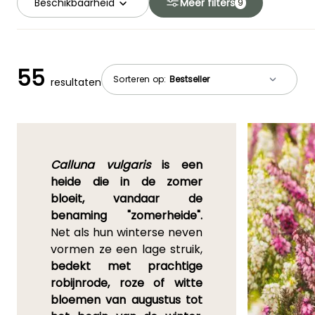
Beschikbaarheid
Meer filters
9
55
Sorteren op:
resultaten
Calluna vulgaris
is een
heide die in de zomer
bloeit, vandaar de
benaming "zomerheide".
Net als hun winterse neven
vormen ze een lage struik,
bedekt met prachtige
robijnrode, roze of witte
bloemen van augustus tot