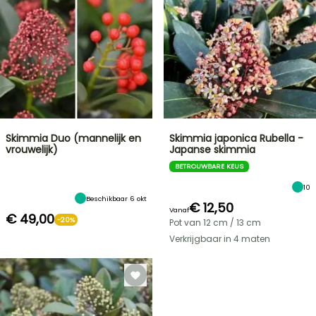
Skimmia Duo (mannelijk en
Skimmia japonica Rubella -
vrouwelijk)
Japanse skimmia
BETROUWBARE KEUS
10
Beschikbaar 6 okt
€ 12,50
Vanaf
€ 49,00
-20%
Pot van 12 cm / 13 cm
Verkrijgbaar in 4 maten