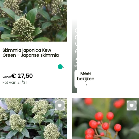
HEESTERS
ONTDEK
ONS
VOORDELIGE
Skimmia japonica Kew
ASSORTIMENT
Green - Japanse skimmia
En
bespaar
geld!
2
Meer
€ 27,50
Vanaf
bekijken
Pot van 2 l/3 l
→
FLASH-
SALES
TOT
30%