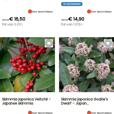
TE ONTDEKKEN
Niet beschikbaar
Niet beschikbaar
€ 16,50
€ 14,90
Vanaf
Vanaf
Pot van 2 l/3 l
Pot van 1 l/1,5 l
Skimmia japonica Veitchii -
Skimmia japonica Godrie's
Japanse skimmia
Dwarf - Japan…
Niet beschikbaar
Niet beschikbaar