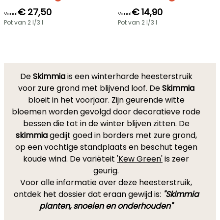
€ 27,50
€ 14,90
Vanaf
Vanaf
Pot van 2 l/3 l
Pot van 2 l/3 l
De
Skimmia
is een winterharde heesterstruik
voor zure grond met blijvend loof. De
Skimmia
bloeit in het voorjaar. Zijn geurende witte
bloemen worden gevolgd door decoratieve rode
bessen die tot in de winter blijven zitten. De
skimmia
gedijt goed in borders met zure grond,
op een vochtige standplaats en beschut tegen
koude wind. De variëteit
'Kew Green'
is zeer
geurig.
Voor alle informatie over deze heesterstruik,
ontdek het dossier dat eraan gewijd is:
"Skimmia
planten, snoeien en onderhouden"