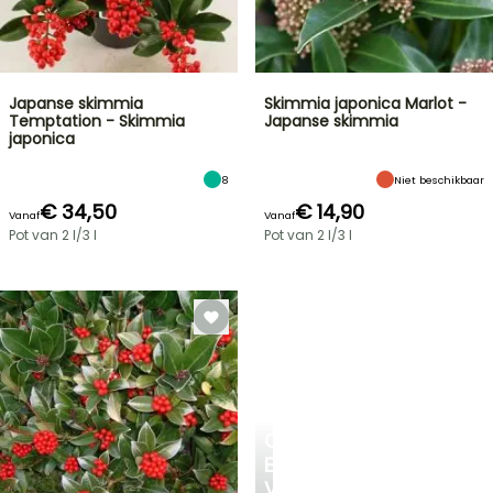
Japanse skimmia
Skimmia japonica Marlot -
Temptation - Skimmia
Japanse skimmia
japonica
8
Niet beschikbaar
€ 34,50
€ 14,90
Vanaf
Vanaf
Pot van 2 l/3 l
Pot van 2 l/3 l
CREËER
EEN
VERKOELEND