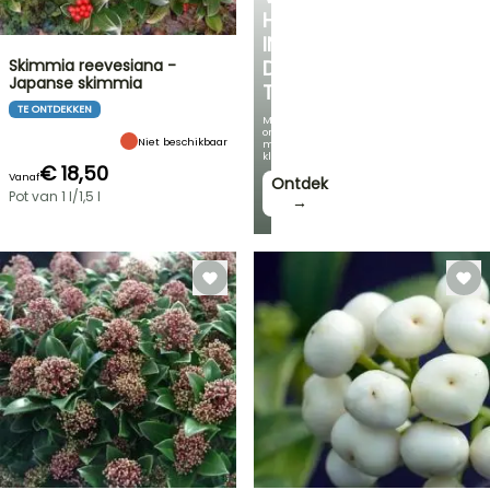
HOEKJE
IN
Skimmia reevesiana -
DE
Japanse skimmia
TUIN
TE ONTDEKKEN
Met
onze
Niet beschikbaar
mooiste
klimplanten!
€ 18,50
Vanaf
Ontdek
Pot van 1 l/1,5 l
→