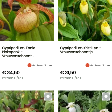
Cypripedium Tania
Cypripedium Kristi Lyn -
Pinkepank -
Vrouwenschoentje
Vrouwenschoent…
Niet beschikbaar
Niet beschikbaar
€ 34,50
€ 31,50
Pot van 1 l/1,5 l
Pot van 1 l/1,5 l