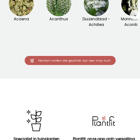
→
Acaena
Acanthus
Duizendblad -
Monniksk
Achillea
Aconit
Planten vinden die geschikt zijn voor mijn tuin
Specialist in tuinplanten
Plantfit, onze app anti-verspilling