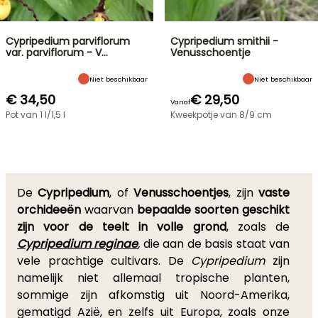
Cypripedium parviflorum
Cypripedium smithii -
var. parviflorum - V…
Venusschoentje
Niet beschikbaar
Niet beschikbaar
€ 34,50
€ 29,50
Vanaf
Pot van 1 l/1,5 l
Kweekpotje van 8/9 cm
De
Cypripedium
, of
Venusschoentjes
, zijn
vaste
orchideeën
waarvan
bepaalde soorten geschikt
zijn voor de teelt in volle grond
, zoals de
Cypripedium reginae
,
die aan de basis staat van
vele prachtige cultivars.
De
Cypripedium
zijn
namelijk niet allemaal tropische planten,
sommige zijn afkomstig uit Noord-Amerika,
gematigd Azië, en zelfs uit Europa, zoals onze