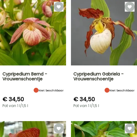
Cypripedium Bernd -
Cypripedium Gabriela -
Vrouwenschoentje
Vrouwenschoentje
Niet beschikbaar
Niet beschikbaar
€ 34,50
€ 34,50
Pot van 1 l/1,5 l
Pot van 1 l/1,5 l