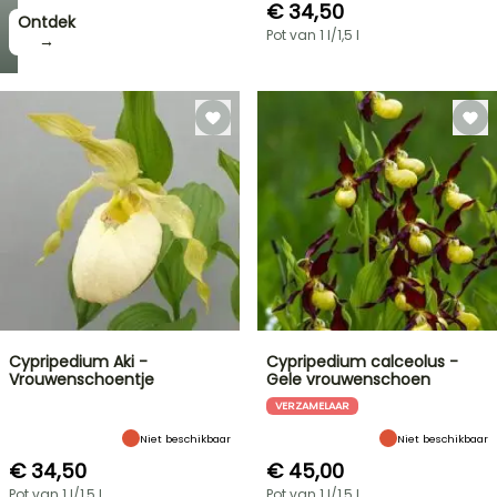
€ 34,50
Ontdek
Pot van 1 l/1,5 l
→
Cypripedium Aki -
Cypripedium calceolus -
Vrouwenschoentje
Gele vrouwenschoen
VERZAMELAAR
Niet beschikbaar
Niet beschikbaar
€ 34,50
€ 45,00
Pot van 1 l/1,5 l
Pot van 1 l/1,5 l