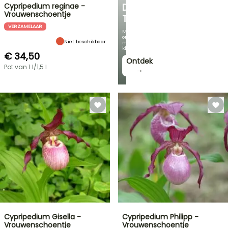
Cypripedium reginae -
DE
Vrouwenschoentje
TUIN
VERZAMELAAR
Met
onze
Niet beschikbaar
mooiste
klimplanten!
€ 34,50
Ontdek
Pot van 1 l/1,5 l
→
Cypripedium Gisella -
Cypripedium Philipp -
Vrouwenschoentje
Vrouwenschoentje