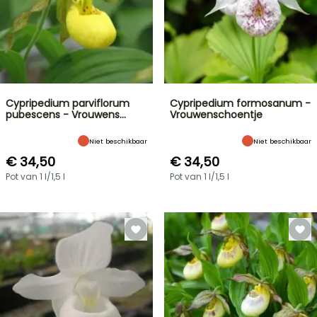
Cypripedium parviflorum
Cypripedium formosanum -
pubescens - Vrouwens…
Vrouwenschoentje
Niet beschikbaar
Niet beschikbaar
€ 34,50
€ 34,50
Pot van 1 l/1,5 l
Pot van 1 l/1,5 l
FLASH-
SALES
TOT
30%
KORTING
VOORJAARSBOLLEN