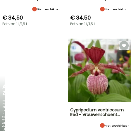
Niet beschikbaar
Niet beschikbaar
€ 34,50
€ 34,50
Pot van 1 l/1,5 l
Pot van 1 l/1,5 l
NIEUW
AGAPANTHUS
ZAMBEZI
Wanneer
het
blad
Cypripedium ventricosum
net
zo
Red - Vrouwenschoent…
spectaculair
wordt
als
Niet beschikbaar
de
bloei!