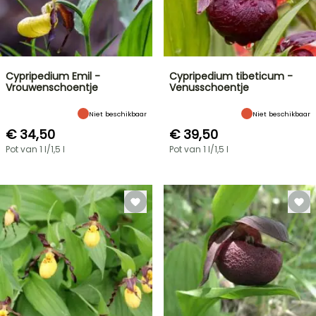
Cypripedium Emil -
Cypripedium tibeticum -
Vrouwenschoentje
Venusschoentje
Niet beschikbaar
Niet beschikbaar
€ 34,50
€ 39,50
Pot van 1 l/1,5 l
Pot van 1 l/1,5 l