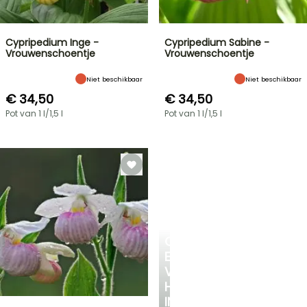
Cypripedium Inge -
Cypripedium Sabine -
Vrouwenschoentje
Vrouwenschoentje
Niet beschikbaar
Niet beschikbaar
€ 34,50
€ 34,50
Pot van 1 l/1,5 l
Pot van 1 l/1,5 l
CREËER
EEN
VERKOELEND
HOEKJE
IN