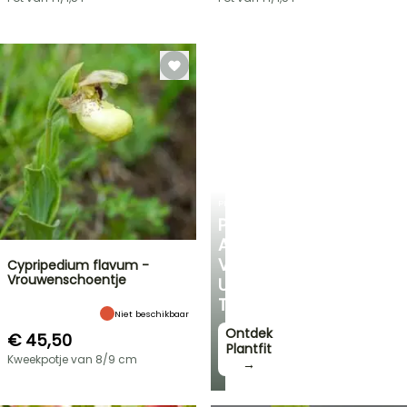
PLANTFIT
PERSOONLIJK
ADVIES
VOOR
Cypripedium flavum -
Vrouwenschoentje
UW
TUIN
Niet beschikbaar
Ontdek
€ 45,50
Plantfit
Kweekpotje van 8/9 cm
→