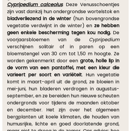
Cypripedium calceolus
.
Deze Venusschoentjes
zijn vast dankzij hun ondergrondse wortelstok en
bladverliezend in de winter
(hun bovengrondse
vegetatie verdwijnt in de winter) en
ze hebben
geen enkele bescherming tegen kou nodig.
De
voorjaarsbloemen van de
Cypripedium
verschijnen solitair of in paren op een
bloemstengel van 30 cm tot 1,50 m hoogte. Ze
worden gekenmerkt door een
grote, holle lip in
de vorm van een pantoffel, met een kleur die
varieert per soort en variëteit
. Hun vegetatie
komt in maart-april uit de grond, ze bloeien in
mei-juni, hun bladeren verdrogen in augustus-
september, en ze bereiden hun nieuwe scheuten
ondergronds voor tijdens de maanden oktober
en december. Het zijn over het algemeen
bergplanten uit koele klimaten, die houden van
humusrijke, lichte en goed doorlatende grond,
maar niet te droog in de zomer. Ons advies: hoe