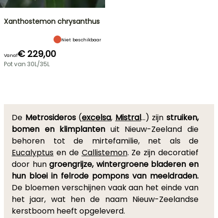
Xanthostemon chrysanthus
Niet beschikbaar
€ 229,00
Vanaf
Pot van 30L/35L
De
Metrosideros
(
excelsa
,
Mistral
…) zijn
struiken,
bomen en klimplanten
uit Nieuw-Zeeland die
behoren tot de mirtefamilie, net als de
Eucalyptus
en de
Callistemon
. Ze zijn decoratief
door hun
groengrijze, wintergroene bladeren en
hun bloei in felrode pompons van meeldraden.
De bloemen verschijnen vaak aan het einde van
het jaar, wat hen de naam Nieuw-Zeelandse
kerstboom heeft opgeleverd.