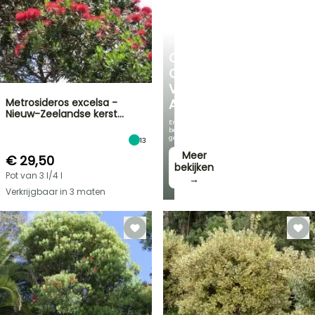
HEESTERS
ONTDEK
ONS
VOORDELIGE
Metrosideros excelsa -
ASSORTIMENT
Nieuw-Zeelandse kerst…
En
bespaar
geld!
13
Meer
€ 29,50
bekijken
Pot van 3 l/4 l
→
Verkrijgbaar in 3 maten
FLASH-
SALES
TOT
30%