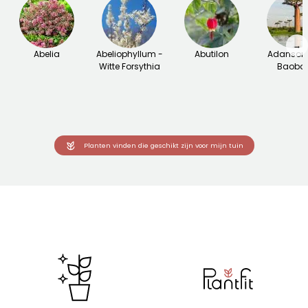
→
Abelia
Abeliophyllum -
Abutilon
Adansoni
Witte Forsythia
Baoba
Planten vinden die geschikt zijn voor mijn tuin