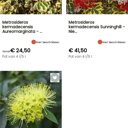
Metrosideros
Metrosideros
kermadecensis
kermadecensis Sunninghill -
Aureomarginata - …
Nie…
Niet beschikbaar
Niet beschikbaar
€ 24,50
€ 41,50
Vanaf
Pot van 4 l/5 l
Pot van 4 l/5 l