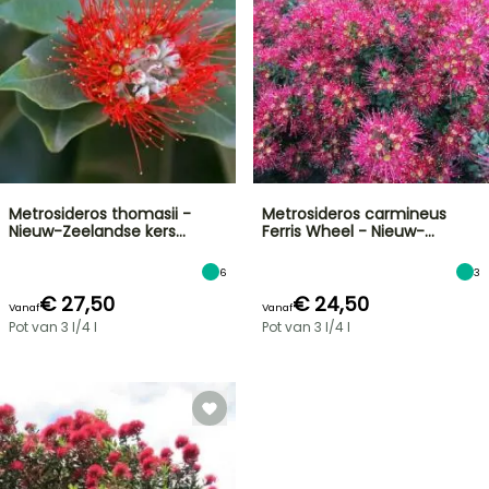
Metrosideros thomasii -
Metrosideros carmineus
Nieuw-Zeelandse kers…
Ferris Wheel - Nieuw-…
6
3
€ 27,50
€ 24,50
Vanaf
Vanaf
Pot van 3 l/4 l
Pot van 3 l/4 l