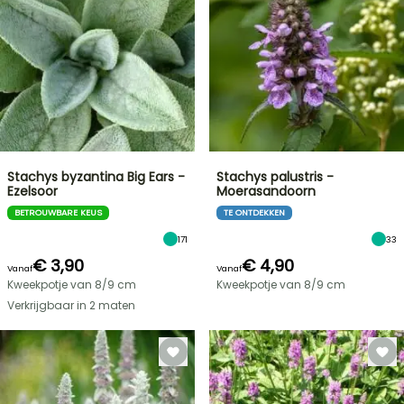
Stachys byzantina Big Ears -
Stachys palustris -
Ezelsoor
Moerasandoorn
BETROUWBARE KEUS
TE ONTDEKKEN
171
33
€ 3,90
€ 4,90
Vanaf
Vanaf
Kweekpotje van 8/9 cm
Kweekpotje van 8/9 cm
Verkrijgbaar in 2 maten