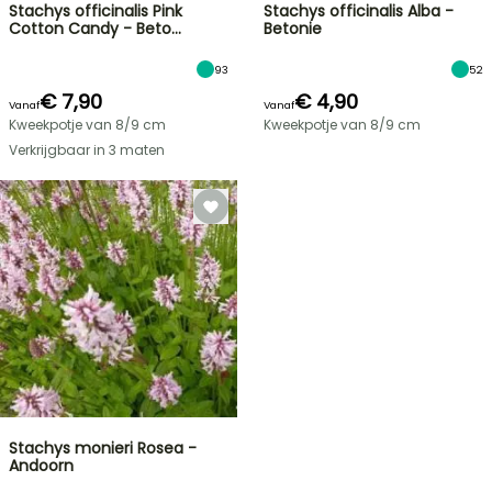
Stachys officinalis Pink
Stachys officinalis Alba -
Cotton Candy - Beto…
Betonie
93
52
€ 7,90
€ 4,90
Vanaf
Vanaf
Kweekpotje van 8/9 cm
Kweekpotje van 8/9 cm
Verkrijgbaar in 3 maten
Stachys monieri Rosea -
Andoorn