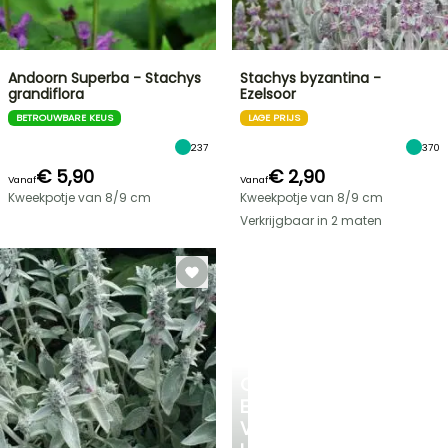
Andoorn Superba - Stachys
Stachys byzantina -
grandiflora
Ezelsoor
BETROUWBARE KEUS
LAGE PRIJS
237
370
€ 5,90
€ 2,90
Vanaf
Vanaf
Kweekpotje van 8/9 cm
Kweekpotje van 8/9 cm
Verkrijgbaar in 2 maten
CREËER
EEN
VERKOELEND