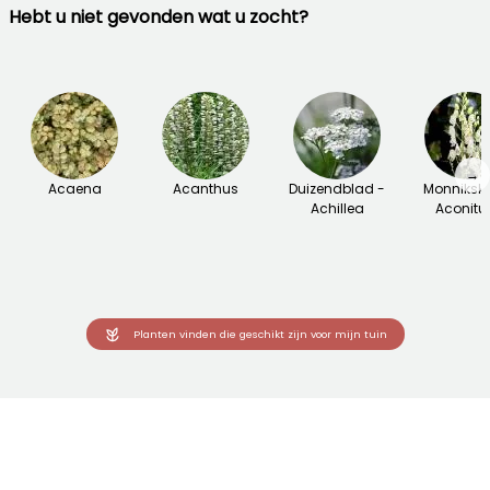
Hebt u niet gevonden wat u zocht?
→
Acaena
Acanthus
Duizendblad -
Monniksk
Achillea
Aconit
Planten vinden die geschikt zijn voor mijn tuin