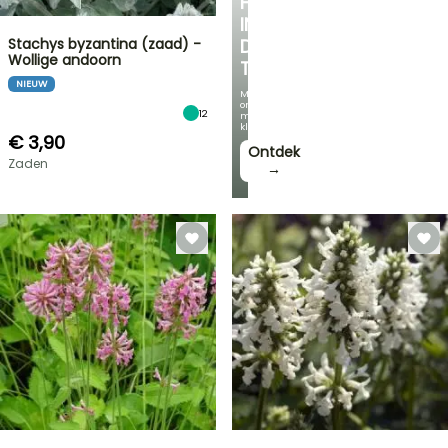
HOEKJE
IN
Stachys byzantina (zaad) -
DE
Wollige andoorn
TUIN
NIEUW
Met
onze
12
mooiste
klimplanten!
€ 3,90
Ontdek
Zaden
→