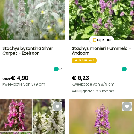
10
j
19
uur
Stachys byzantina Silver
Stachys monieri Hummelo -
Carpet - Ezelsoor
Andoorn
FLASH SALE
44
188
€ 4,90
€ 6,23
Vanaf
Kweekpotje van 8/9 cm
Kweekpotje van 8/9 cm
Verkrijgbaar in 3 maten
FLASH-
SALES
TOT
30%