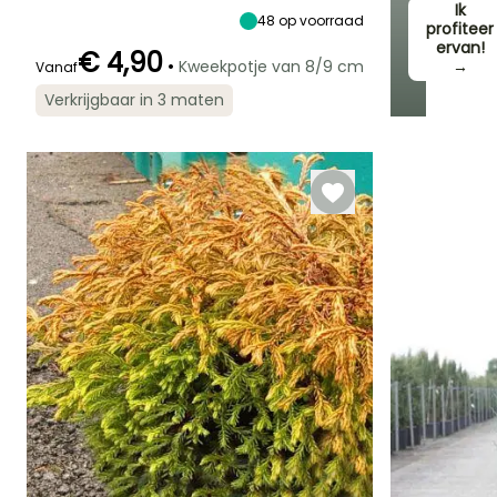
Zon,
Ik
5 m
2.50 m
48
op voorraad
Halfschaduw
profiteer
ervan!
€ 4,90
•
Kweekpotje van 8/9 cm
→
Vanaf
Verkrijgbaar in 3 maten
Redelijke
Winterhardheid
plantperiode
Tot -29°C
Februari tot
Juni,
September tot
November