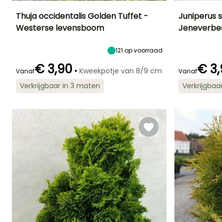
Thuja occidentalis Golden Tuffet -
Juniperus 
Westerse levensboom
Jeneverbe
Uiteindelijke
Uiteindelijke
Blootstelling
Uiteindelijke
planthoogte
breedte
planthoogte
Zon
70 cm
1.50 m
5 m
121
op voorraad
€ 3,90
€ 3
•
Kweekpotje van 8/9 cm
Vanaf
Vanaf
Verkrijgbaar in 3 maten
Verkrijgbaa
Redelijke
Winterhardheid
Redelijke
plantperiode
plantperiode
Tot -34,5°C
Februari tot
Februari tot
Juni,
Juni,
September tot
September to
November
November