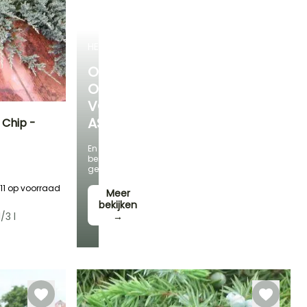
HEESTERS
ONTDEK
ONS
VOORDELIGE
ASSORTIMENT
 Chip -
En
Blootstelling
bespaar
Zon,
geld!
Halfschaduw
11
op voorraad
Meer
bekijken
/3 l
→