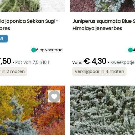
a japonica Sekkan Sugi -
Juniperus squamata Blue S
pres
Himalaya jeneverbes
Uiteindelijke
Blootstelling
Uiteindelijke
Uiteindelijke
breedte
planthoogte
breedte
Zon,
EN
3.50 m
60 cm
1 m
Halfschaduw
6
op voorraad
,50
€ 4,30
•
•
Pot van 7,5 l/10 l
Kweekpotje
Vanaf
Redelijke
Winterhardheid
Winterhardheid
r in 2 maten
Verkrijgbaar in 4 maten
plantperiode
Tot -29°C
Tot -20,5°C
Maart tot Mei,
September tot
November
t