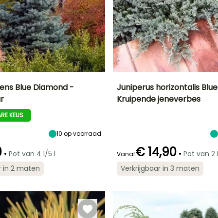
ens Blue Diamond -
Juniperus horizontalis Blue
r
Kruipende jeneverbes
Uiteindelijke
Blootstelling
Uiteindelijke
Uiteindelijke
breedte
planthoogte
breedte
Zon
RE KEUS
1.25 m
30 cm
2 m
10
op voorraad
0
€ 14,90
•
•
Pot van 4 l/5 l
Pot van 2 l
Vanaf
Winterhardheid
Redelijke
Winterhardheid
r in 2 maten
Verkrijgbaar in 3 maten
Tot -29°C
plantperiode
Tot -34,5°C
Februari tot
ot
Juni,
September tot
November