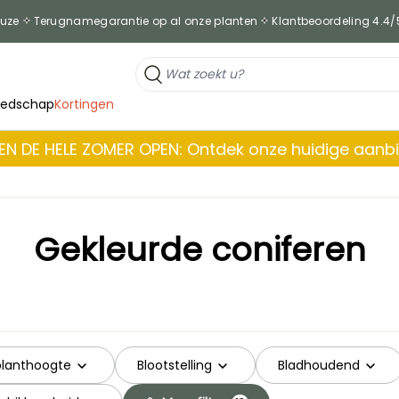
euze
Terugnamegarantie op al onze planten
Klantbeoordeling 4.4/
eedschap
Kortingen
EN DE HELE ZOMER OPEN: Ontdek onze huidige aanb
Gekleurde coniferen
 planthoogte
Blootstelling
Bladhoudend