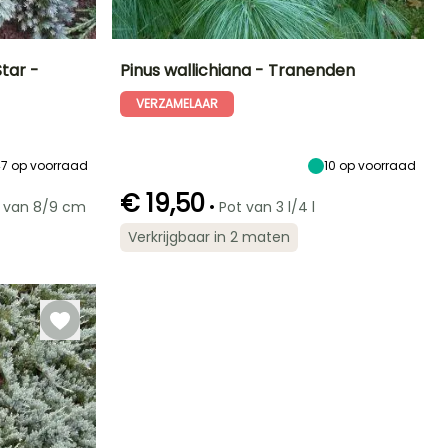
tar -
Pinus wallichiana - Tranenden
VERZAMELAAR
Blootstelling
Uiteindelijke
Uiteindelijke
Blootstelling
planthoogte
breedte
Zon
Zon
20 m
10 m
47
op voorraad
10
op voorraad
€ 19,50
•
 van 8/9 cm
Pot van 3 l/4 l
Redelijke
Winterhardheid
Verkrijgbaar in 2 maten
plantperiode
Tot -15°C
Februari tot
Juni,
September tot
November