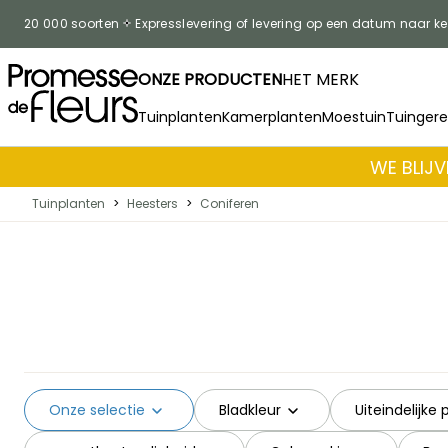
Skip to Content
20 000 soorten
Expresslevering of levering op een datum naar k
ONZE PRODUCTEN
HET MERK
Tuinplanten
Kamerplanten
Moestuin
Tuinger
WE BLIJV
Tuinplanten
>
Heesters
>
Coniferen
Onze selectie
Bladkleur
Uiteindelijke