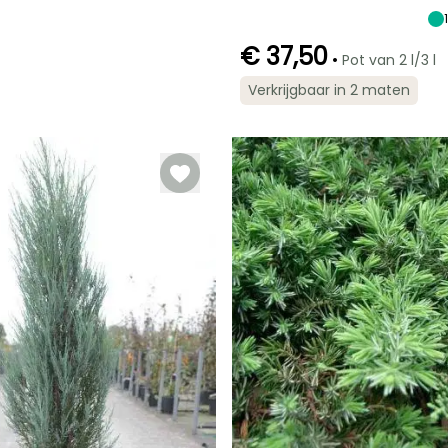
1.50 m
1.25 m
€ 37,50
•
Pot van 2 l/3 l
Verkrijgbaar in 2 maten
Redelijke
Winterhardheid
plantperiode
Tot -29°C
Februari tot
Juni,
September tot
November