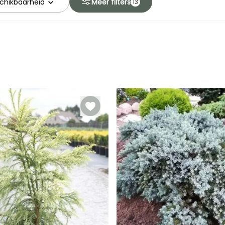
chikbaarheid
Meer filters
13