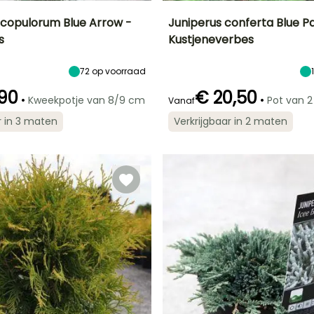
scopulorum Blue Arrow -
Juniperus conferta Blue Pa
s
Kustjeneverbes
Uiteindelijke
Blootstelling
Uiteindelijke
Uiteindelijke
breedte
planthoogte
breedte
Zon
50 cm
30 cm
1.50 m
72
op voorraad
,90
€ 20,50
•
•
Kweekpotje van 8/9 cm
Pot van 2 
Vanaf
r in 3 maten
Verkrijgbaar in 2 maten
Winterhardheid
Redelijke
Winterhardheid
Tot -29°C
plantperiode
Tot -23,5°C
Februari tot
Juni,
t
September tot
November