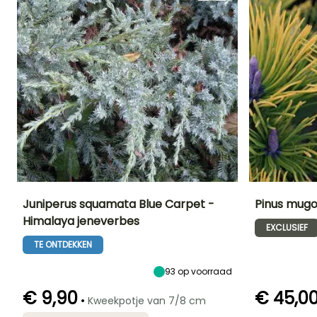
Juniperus squamata Blue Carpet -
Pinus mugo
Himalaya jeneverbes
EXCLUSIEF
Uiteindelijke
Uiteindelijke
Blootstelling
Uiteindelijke
planthoogte
breedte
planthoogte
Zon,
TE ONTDEKKEN
40 cm
1.50 m
1 m
Halfschaduw
93
op voorraad
€ 9,90
€ 45,0
•
Kweekpotje van 7/8 cm
Redelijke
Redelijke
Winterhardheid