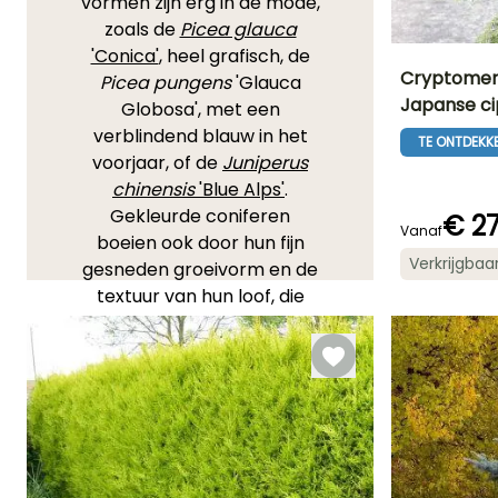
vormen zijn erg in de mode,
zoals de
Picea glauca
'Conica'
, heel grafisch, de
Cryptomeri
Picea pungens
'Glauca
Japanse ci
Globosa', met een
Uiteindelijke
verblindend blauw in het
planthoogte
TE ONTDEKK
6.50 m
voorjaar, of de
Juniperus
chinensis
'Blue Alps'
.
Gekleurde coniferen
€ 27
Vanaf
boeien ook door hun fijn
Redelijke
Verkrijgbaa
gesneden groeivorm en de
plantperiode
Februari tot
textuur van hun loof, die
April,
echt aantrekkelijk is. Wat
September to
November
kleuren betreft,
overtreffen de Thuja's alle
andere; de
Thuja
occidentalis
'Rheingold'
biedt een breed palet aan
koperkleurige, goudbruine