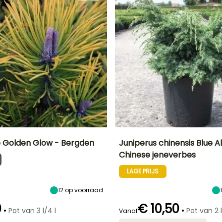
 Golden Glow - Bergden
Juniperus chinensis Blue A
Chinese jeneverbes
Uiteindelijke
Blootstelling
Uiteindelijke
Uiteindelijke
breedte
planthoogte
breedte
Zon
LAGE PRIJS
80 cm
2.50 m
1.75 m
12
op voorraad
0
€ 10,50
•
•
Pot van 3 l/4 l
Pot van 2 l
Vanaf
Winterhardheid
Redelijke
Winterhardheid