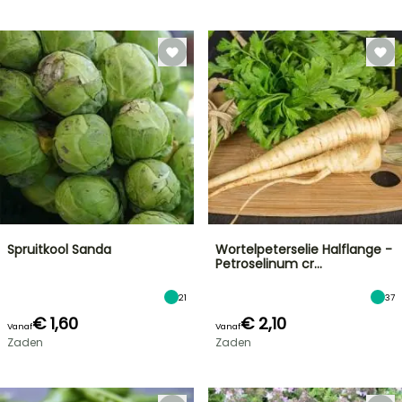
Spruitkool Sanda
Wortelpeterselie Halflange -
Petroselinum cr…
21
37
€ 1,60
€ 2,10
Vanaf
Vanaf
Zaden
Zaden