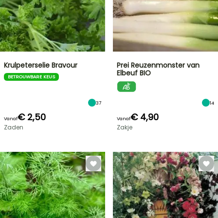
Krulpeterselie Bravour
Prei Reuzenmonster van
Elbeuf BIO
BETROUWBARE KEUS
37
14
€ 2,50
€ 4,90
Vanaf
Vanaf
Zaden
Zakje