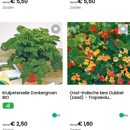
€ 5,50
€ 5,50
Vanaf
Vanaf
Zaden
Zaden
Krulpeterselie Donkergroen
Oost-Indische kers Dubbel
BIO
(zaad) - Tropaeolu…
23
94
€ 2,50
€ 1,60
Vanaf
Vanaf
Zaden
Zaden