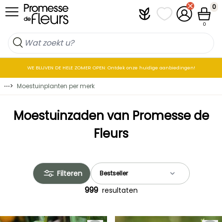
Skip to Content
0
Plantfit
Mijn favorietenlij
Mijn accoun
Winkel
0
WE BLIJVEN DE HELE ZOMER OPEN: Ontdek onze huidige aanbiedingen!
⋯
>
Moestuinplanten per merk
Moestuinzaden van Promesse de
Fleurs
Filteren
999
resultaten