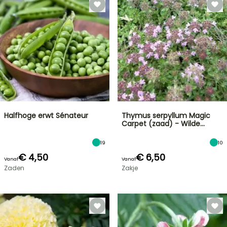
Halfhoge erwt Sénateur
Thymus serpyllum Magic
Carpet (zaad) - Wilde…
19
10
€ 4,50
€ 6,50
Vanaf
Vanaf
Zaden
Zakje