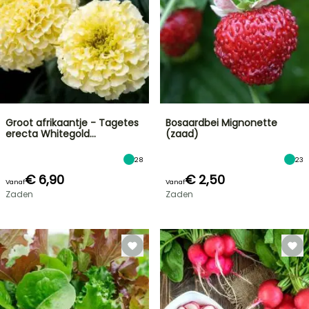
Groot afrikaantje - Tagetes
Bosaardbei Mignonette
erecta Whitegold…
(zaad)
28
23
€ 6,90
€ 2,50
Vanaf
Vanaf
Zaden
Zaden