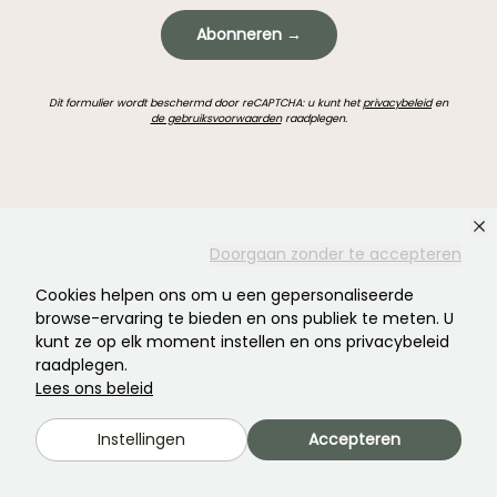
Abonneren →
Dit formulier wordt beschermd door reCAPTCHA: u kunt het
privacybeleid
en
de gebruiksvoorwaarden
raadplegen.
Doorgaan zonder te accepteren
Heeft u niet gevonden wat u zocht?
Cookies helpen ons om u een gepersonaliseerde
browse-ervaring te bieden en ons publiek te meten. U
kunt ze op elk moment instellen en ons privacybeleid
raadplegen.
Lees ons beleid
Instellingen
Accepteren