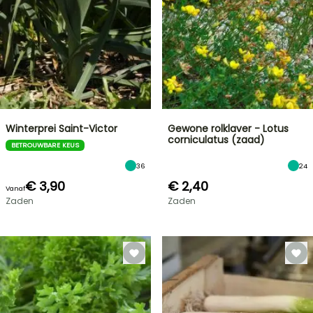
Winterprei Saint-Victor
Gewone rolklaver - Lotus
corniculatus (zaad)
BETROUWBARE KEUS
36
24
€ 3,90
€ 2,40
Vanaf
Zaden
Zaden