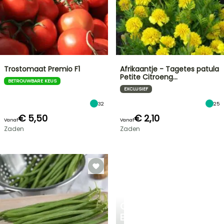
Trostomaat Premio F1
Afrikaantje - Tagetes patula
Petite Citroeng…
BETROUWBARE KEUS
EXCLUSIEF
32
25
€ 5,50
€ 2,10
Vanaf
Vanaf
Zaden
Zaden
CREËER
EEN