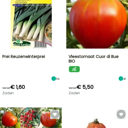
Prei Reuzenwinterprei
Vleestomaat Cuor di Bue
BIO
34
41
€ 1,60
€ 5,50
Vanaf
Vanaf
Zaden
Zaden
FLASH-
SALES