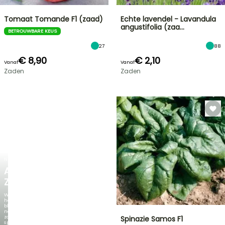
Tomaat Tomande F1 (zaad)
Echte lavendel - Lavandula
angustifolia (zaa…
BETROUWBARE KEUS
27
88
€ 8,90
€ 2,10
Vanaf
Vanaf
Zaden
Zaden
NIEUW
AGAPANTHUS
ZAMBEZI
Wanneer
het
blad
net
zo
Spinazie Samos F1
spectaculair