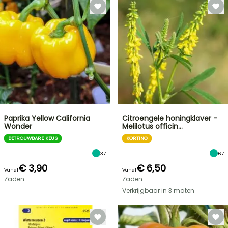
Paprika Yellow California
Citroengele honingklaver -
Wonder
Melilotus officin…
BETROUWBARE KEUS
KORTING
37
67
€ 3,90
€ 6,50
Vanaf
Vanaf
Zaden
Zaden
Verkrijgbaar in 3 maten