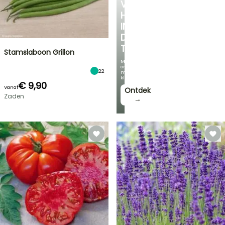
VERKOELEND
HOEKJE
IN
DE
TUIN
Stamslaboon Grillon
Met
onze
22
mooiste
klimplanten!
€ 9,90
Vanaf
Ontdek
Zaden
→