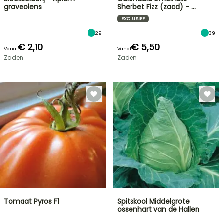
graveolens
Sherbet Fizz (zaad) - …
EXCLUSIEF
29
39
€ 2,10
€ 5,50
Vanaf
Vanaf
Zaden
Zaden
Tomaat Pyros F1
Spitskool Middelgrote
ossenhart van de Hallen