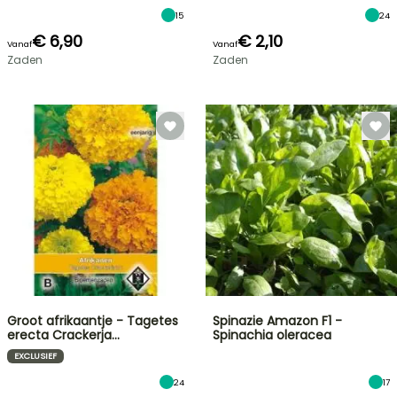
15
24
€ 6,90
€ 2,10
Vanaf
Vanaf
Zaden
Zaden
Groot afrikaantje - Tagetes
Spinazie Amazon F1 -
erecta Crackerja…
Spinachia oleracea
EXCLUSIEF
24
17