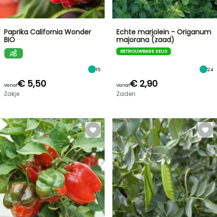
Paprika California Wonder
Echte marjolein - Origanum
BIO
majorana (zaad)
BETROUWBARE KEUS
15
24
€ 5,50
€ 2,90
Vanaf
Vanaf
Zakje
Zaden