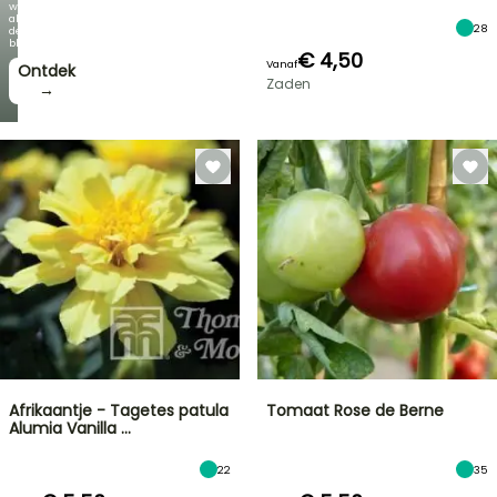
wordt
als
28
de
bloei!
€ 4,50
Vanaf
Ontdek
Zaden
→
Afrikaantje - Tagetes patula
Tomaat Rose de Berne
Alumia Vanilla …
22
35