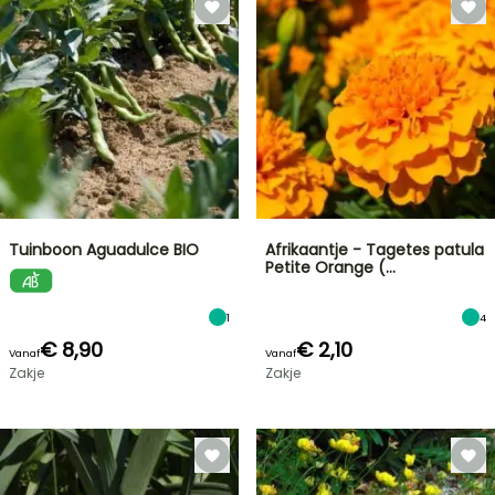
Tuinboon Aguadulce BIO
Afrikaantje - Tagetes patula
Petite Orange (…
1
4
€ 8,90
€ 2,10
Vanaf
Vanaf
Zakje
Zakje