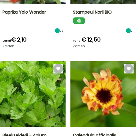
Paprika Yolo Wonder
Stampeul Norli BIO
27
21
€ 2,10
€ 12,50
Vanaf
Vanaf
Zaden
Zaden
Bleekselderij - Apium
Calendula officinalis