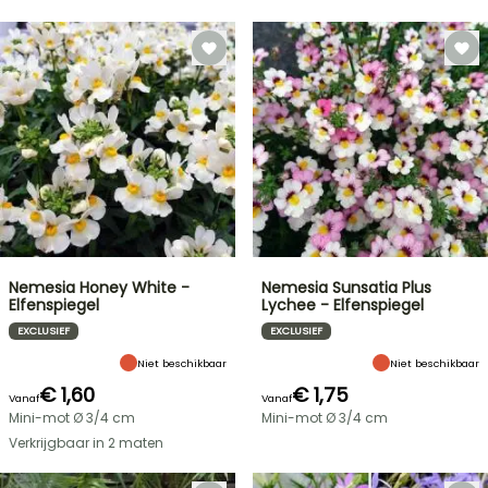
Nemesia Honey White -
Nemesia Sunsatia Plus
Elfenspiegel
Lychee - Elfenspiegel
EXCLUSIEF
EXCLUSIEF
Niet beschikbaar
Niet beschikbaar
€ 1,60
€ 1,75
Vanaf
Vanaf
Mini-mot Ø 3/4 cm
Mini-mot Ø 3/4 cm
Verkrijgbaar in 2 maten