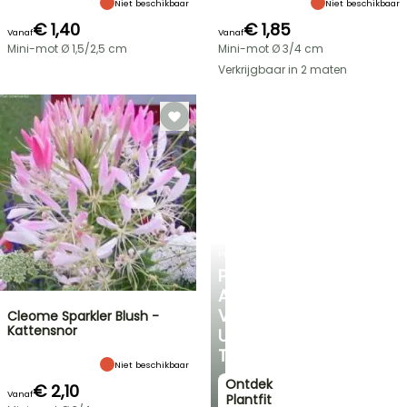
Niet beschikbaar
Niet beschikbaar
€ 1,40
€ 1,85
Vanaf
Vanaf
Mini-mot Ø 1,5/2,5 cm
Mini-mot Ø 3/4 cm
Verkrijgbaar in 2 maten
PLANTFIT
PERSOONLIJK
ADVIES
VOOR
Cleome Sparkler Blush -
Kattensnor
UW
TUIN
Niet beschikbaar
Ontdek
€ 2,10
Vanaf
Plantfit