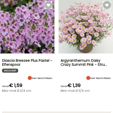
Diascia Breezee Plus Pastel -
Argyranthemum Daisy
Elfenspoor
Crazy Summit Pink - Stru…
EXCLUSIEF
Niet beschikbaar
Niet beschikbaar
€ 1,59
€ 1,39
Vanaf
Vanaf
Mini-mot Ø 3/4 cm
Mini-mot Ø 3/4 cm