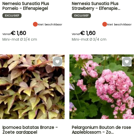
Nemesia Sunsatia Plus
Nemesia Sunsatia Plus
Pomelo - Elfenspiegel
Strawberry - Elfenspie…
EXCLUSIEF
EXCLUSIEF
Niet beschikbaar
Niet beschikbaar
€ 1,60
€ 1,60
Vanaf
Vanaf
Mini-mot Ø 3/4 cm
Mini-mot Ø 3/4 cm
Ipomoea batatas Bronze -
Pelargonium Bouton de rose
Zoete aardappel
Appleblossom - Zo…