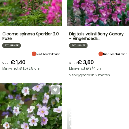
Cleome spinosa Sparkler 2.0
Digitalis valinii Berry Canary
Roze
- Vingerhoeds…
EXCLUSIEF
EXCLUSIEF
Niet beschikbaar
Niet beschikbaar
€ 1,40
€ 3,80
Vanaf
Vanaf
Mini-mot Ø 1,5/2,5 cm
Mini-mot Ø 3/4 cm
Verkrijgbaar in 2 maten
CREËER
EEN
VERKOELEND