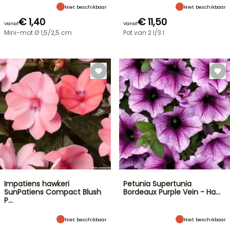
Niet beschikbaar
Niet beschikbaar
€ 1,40
€ 11,50
Vanaf
Vanaf
Mini-mot Ø 1,5/2,5 cm
Pot van 2 l/3 l
Impatiens hawkeri
Petunia Supertunia
SunPatiens Compact Blush
Bordeaux Purple Vein - Ha…
P…
Niet beschikbaar
Niet beschikbaar