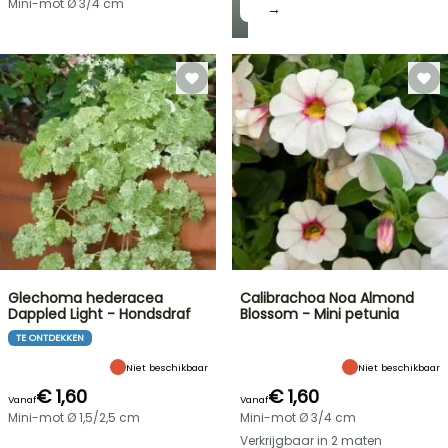
Mini-mot Ø 3/4 cm
→
Glechoma hederacea
Calibrachoa Noa Almond
Dappled Light - Hondsdraf
Blossom - Mini petunia
TE ONTDEKKEN
Niet beschikbaar
Niet beschikbaar
€ 1,60
€ 1,60
Vanaf
Vanaf
Mini-mot Ø 1,5/2,5 cm
Mini-mot Ø 3/4 cm
Verkrijgbaar in 2 maten