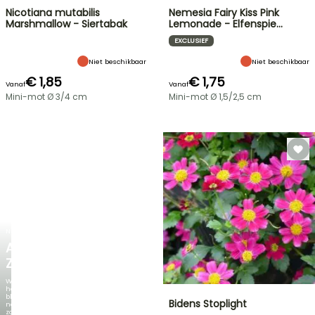
Nicotiana mutabilis
Nemesia Fairy Kiss Pink
Marshmallow - Siertabak
Lemonade - Elfenspie…
EXCLUSIEF
Niet beschikbaar
Niet beschikbaar
€ 1,85
€ 1,75
Vanaf
Vanaf
Mini-mot Ø 3/4 cm
Mini-mot Ø 1,5/2,5 cm
NIEUW
AGAPANTHUS
ZAMBEZI
Wanneer
het
blad
Bidens Stoplight
net
zo