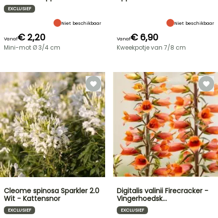
EXCLUSIEF
Niet beschikbaar
Niet beschikbaar
€ 2,20
€ 6,90
Vanaf
Vanaf
Mini-mot Ø 3/4 cm
Kweekpotje van 7/8 cm
Cleome spinosa Sparkler 2.0
Digitalis valinii Firecracker -
Wit - Kattensnor
Vingerhoedsk…
EXCLUSIEF
EXCLUSIEF