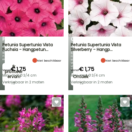
30%
KORTING
VOORJAARSBOLLEN
OP
NIEUWIGHEDEN
EEN
VAN
SELECTIE
IRIS
PLANTEN!
GERMANICA
Petunia Supertunia Vista
Petunia Supertunia Vista
Ontdek
Meer
Fuchsia - Hangpetun…
Silverberry - Hangp…
elke
dan
week
60
nieuwe
nieuwe
aanbiedingen
soorten
Niet beschikbaar
Niet beschikbaar
voor
Ik
uw
€ 1,75
€ 1,75
tuin!
Vanaf
Vanaf
profiteer
Mini-mot Ø 3/4 cm
Mini-mot Ø 3/4 cm
ervan!
Ontdek
→
→
Verkrijgbaar in 2 maten
Verkrijgbaar in 2 maten