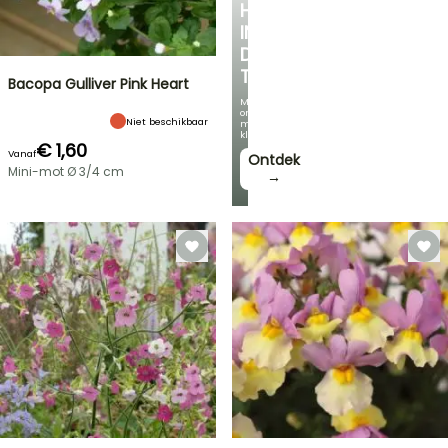
HOEKJE
IN
DE
TUIN
Bacopa Gulliver Pink Heart
Met
onze
Niet beschikbaar
mooiste
klimplanten!
€ 1,60
Vanaf
Ontdek
Mini-mot Ø 3/4 cm
→