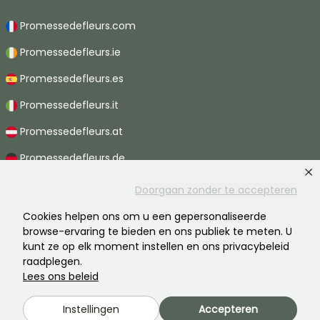
Promessedefleurs.com
Promessedefleurs.ie
Promessedefleurs.es
Promessedefleurs.it
Promessedefleurs.at
Promessedefleurs.de
Promessedefleurs.nl
Doorgaan zonder te accepteren
Promessedefleurs.pt
Cookies helpen ons om u een gepersonaliseerde
browse-ervaring te bieden en ons publiek te meten. U
Promessedefleurs.ch
kunt ze op elk moment instellen en ons privacybeleid
raadplegen.
Lees ons beleid
2026 ©Promesse de fleurs - Alle rechten voorbehouden.
Instellingen
Accepteren
Wettelijke vermeldingen
-
AGB
-
Privacy