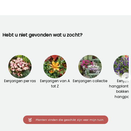
Hebt u niet gevonden wat u zocht?
→
Eenjarigen per ras
Eenjarigen van A
Eenjarigen collectie
Eenjari
tot Z
hangplante
bakken 
hangpot
Planten vinden die geschikt zijn voor mijn tuin