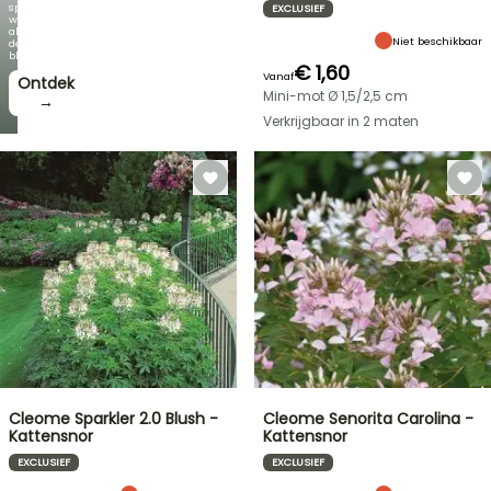
spectaculair
EXCLUSIEF
wordt
als
Niet beschikbaar
de
bloei!
€ 1,60
Vanaf
Ontdek
Mini-mot Ø 1,5/2,5 cm
→
Verkrijgbaar in 2 maten
Cleome Sparkler 2.0 Blush -
Cleome Senorita Carolina -
Kattensnor
Kattensnor
EXCLUSIEF
EXCLUSIEF