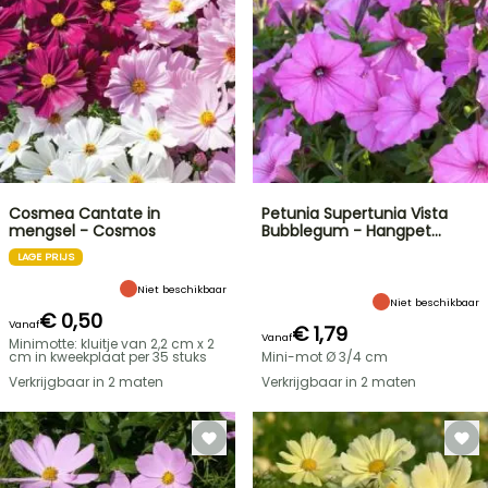
Cosmea Cantate in
Petunia Supertunia Vista
mengsel - Cosmos
Bubblegum - Hangpet…
LAGE PRIJS
Niet beschikbaar
Niet beschikbaar
€ 0,50
Vanaf
€ 1,79
Vanaf
Minimotte: kluitje van 2,2 cm x 2
cm in kweekplaat per 35 stuks
Mini-mot Ø 3/4 cm
Verkrijgbaar in 2 maten
Verkrijgbaar in 2 maten