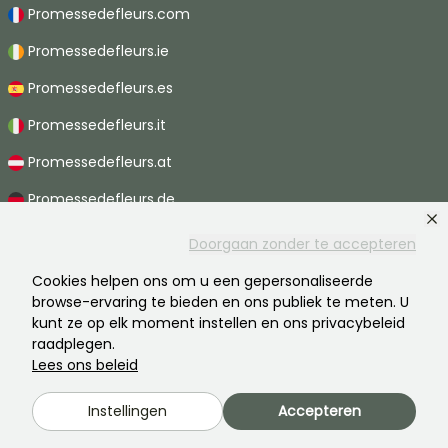
Promessedefleurs.com
Promessedefleurs.ie
Promessedefleurs.es
Promessedefleurs.it
Promessedefleurs.at
Promessedefleurs.de
Promessedefleurs.nl
Doorgaan zonder te accepteren
Promessedefleurs.pt
Cookies helpen ons om u een gepersonaliseerde
browse-ervaring te bieden en ons publiek te meten. U
Promessedefleurs.ch
kunt ze op elk moment instellen en ons privacybeleid
raadplegen.
Lees ons beleid
2026 ©Promesse de fleurs - Alle rechten voorbehouden.
Instellingen
Accepteren
Wettelijke vermeldingen
-
AGB
-
Privacy
Promesse de fleurs, een familiebedrijf ten dienste van alle tuinders.