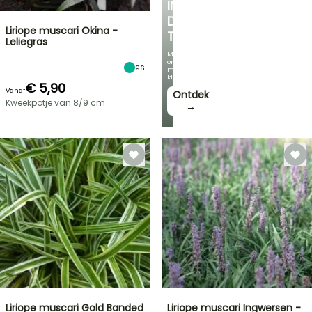
IN
DE
Liriope muscari Okina -
TUIN
Leliegras
Met
onze
96
mooiste
klimplanten!
€ 5,90
Vanaf
Ontdek
Kweekpotje van 8/9 cm
→
Liriope muscari Gold Banded
Liriope muscari Ingwersen -