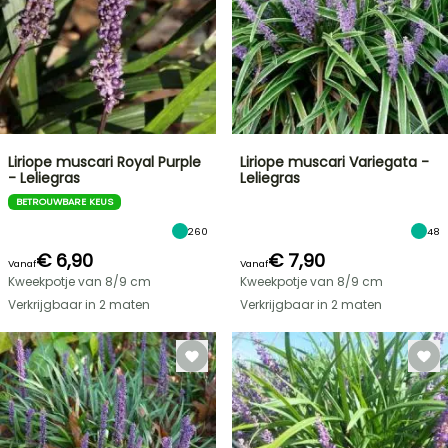
Liriope muscari Royal Purple
Liriope muscari Variegata -
- Leliegras
Leliegras
BETROUWBARE KEUS
260
48
€ 6,90
€ 7,90
Vanaf
Vanaf
Kweekpotje van 8/9 cm
Kweekpotje van 8/9 cm
Verkrijgbaar in 2 maten
Verkrijgbaar in 2 maten
FLASH-
SALES
TOT
30%