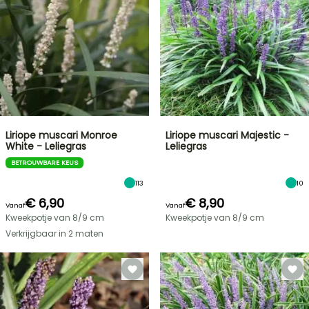
Liriope muscari Monroe
Liriope muscari Majestic -
White - Leliegras
Leliegras
BETROUWBARE KEUS
113
10
€ 6,90
€ 8,90
Vanaf
Vanaf
Kweekpotje van 8/9 cm
Kweekpotje van 8/9 cm
Verkrijgbaar in 2 maten