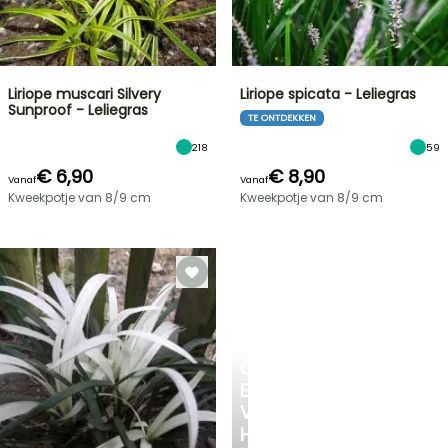
Liriope muscari Silvery
Liriope spicata - Leliegras
Sunproof - Leliegras
TE ONTDEKKEN
218
59
€ 6,90
€ 8,90
Vanaf
Vanaf
Kweekpotje van 8/9 cm
Kweekpotje van 8/9 cm
CREËER
EEN
VERKOELEND
HOEKJE