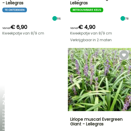
- Leliegras
Leliegras
TE ONTDEKKEN
BETROUWBARE KEUS
116
78
€ 6,90
€ 4,90
Vanaf
Vanaf
Kweekpotje van 8/9 cm
Kweekpotje van 8/9 cm
Verkrijgbaar in 2 maten
NIEUW
AGAPANTHUS
ZAMBEZI
Wanneer
het
blad
Liriope muscari Evergreen
net
zo
Giant - Leliegras
spectaculair
wordt