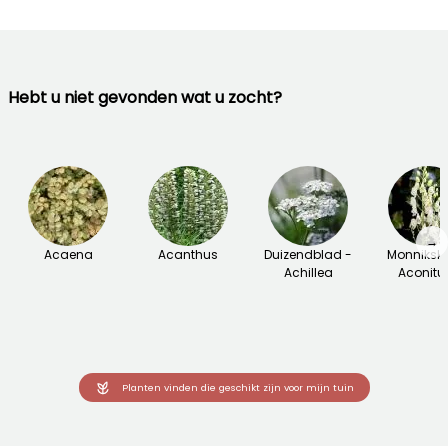
Hebt u niet gevonden wat u zocht?
→
Acaena
Acanthus
Duizendblad -
Monniksk
Achillea
Aconit
Planten vinden die geschikt zijn voor mijn tuin