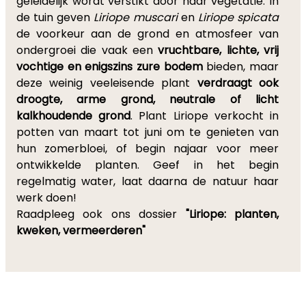
geleidelijk wordt verstikt door haar vegetatie. In
de tuin geven
Liriope muscari
en
Liriope spicata
de voorkeur aan de grond en atmosfeer van
ondergroei die vaak een
vruchtbare, lichte, vrij
vochtige en enigszins zure bodem
bieden, maar
deze weinig veeleisende plant
verdraagt ook
droogte, arme grond, neutrale of licht
kalkhoudende grond
. Plant Liriope verkocht in
potten van maart tot juni om te genieten van
hun zomerbloei, of begin najaar voor meer
ontwikkelde planten. Geef in het begin
regelmatig water, laat daarna de natuur haar
werk doen!
Raadpleeg ook ons dossier
"Liriope: planten,
kweken, vermeerderen"