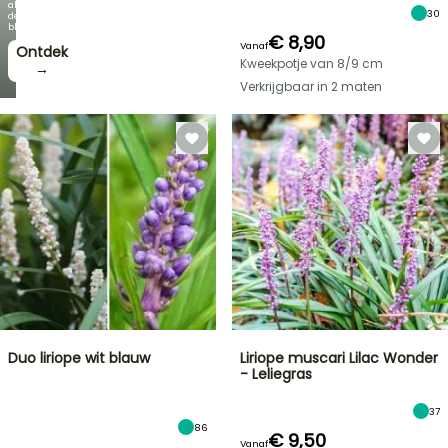
als
30
de
bloei!
€ 8,90
Vanaf
Ontdek
Kweekpotje van 8/9 cm
→
Verkrijgbaar in 2 maten
Duo liriope wit blauw
Liriope muscari Lilac Wonder
- Leliegras
37
86
€ 9,50
Vanaf