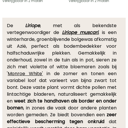
Verkrijgbaar in 2 maten
Verkrijgbaar in 2 maten
De
Liriope
, met als bekendste
vertegenwoordiger de
Liriope muscari
, is een
winterharde, groenblijvende bolgewas afkomstig
uit Azië, perfect als bodembedekker voor
halfschaduwrijke plekken. Gemakkelijk in
onderhoud, zowel in de tuin als in pot, sieren ze
zich met violette of witte bloemaren zoals bij
'
Monroe White'
in de zomer en tonen een
variabel loof dat varieert van bijna zwart tot
bont. Deze vaste plant vormt dichte pollen met
lintachtige bladeren, naturaliseert gemakkelijk
en
weet zich te handhaven als border en onder
bomen
, in zones die vaak door andere planten
worden gemeden. Ze biedt bovendien een
zeer
effectieve bescherming tegen onkruid
dat