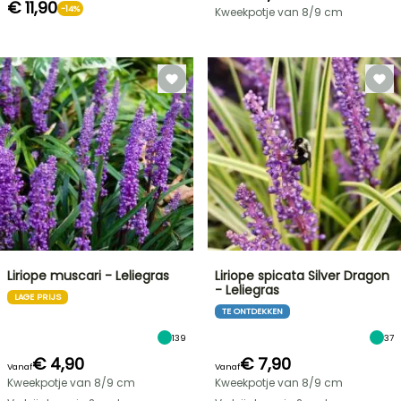
€ 11,90
-14%
Kweekpotje van 8/9 cm
Liriope muscari - Leliegras
Liriope spicata Silver Dragon
- Leliegras
LAGE PRIJS
TE ONTDEKKEN
139
37
€ 4,90
€ 7,90
Vanaf
Vanaf
Kweekpotje van 8/9 cm
Kweekpotje van 8/9 cm