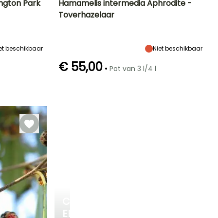
ngton Park
Hamamelis intermedia Aphrodite -
Toverhazelaar
Blootstelling
Uiteindelijke
Uiteindelijke
Blootstelling
planthoogte
breedte
Zon,
Zon,
3.50 m
3 m
Halfschaduw
Halfschaduw
et beschikbaar
Niet beschikbaar
€ 55,00
•
Pot van 3 l/4 l
Winterhardheid
Redelijke
Winterhardheid
Bloeitijd
plantperiode
Tot -23,5°C
Tot -23,5°C
Februari tot
Januari tot
Maart
April, Oktober tot
December
CREËER
EEN