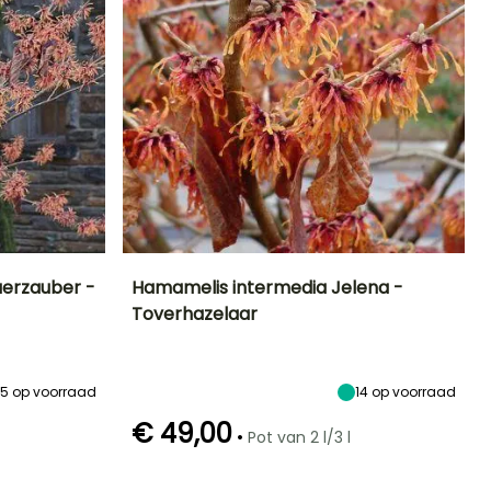
uerzauber -
Hamamelis intermedia Jelena -
Toverhazelaar
Blootstelling
Uiteindelijke
Uiteindelijke
Blootstelling
planthoogte
breedte
Zon,
Zon,
4 m
4 m
Halfschaduw
Halfschaduw
5
op voorraad
14
op voorraad
€ 49,00
•
Pot van 2 l/3 l
Winterhardheid
Redelijke
Winterhardheid
Bloeitijd
plantperiode
Tot -23,5°C
Tot -23,5°C
Januari tot