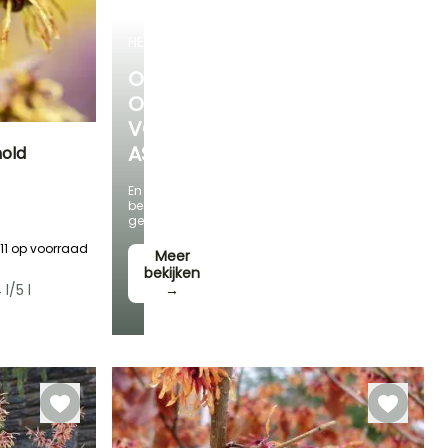
HEESTERS
ONTDEK
ONS
VOORDELIGE
ASSORTIMENT
old
En
Blootstelling
bespaar
Zon,
geld!
Halfschaduw
11
op voorraad
Meer
bekijken
l/5 l
→
Winterhardheid
Tot -23,5°C