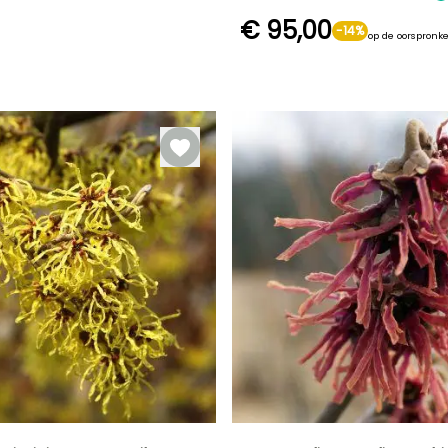
€ 95,00
-14%
op de oorspronkel
Redelijke
Winterhardheid
plantperiode
Tot -23,5°C
Februari tot
April, Oktober tot
November