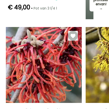
profiteer
ervan!
€ 49,00
•
Pot van 3 l/4 l
→
Redelijke
Winterhardheid
Bloeitijd
plantperiode
Tot -23,5°C
Februari tot
Februari tot Mei,
Maart
Oktober tot
December