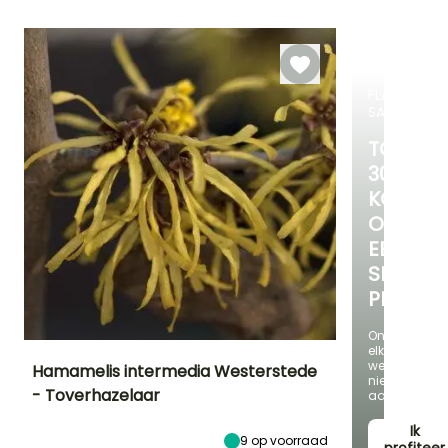
Februari tot
Maart,
Februari,
Maart,
December
December
September tot
November
FLASH-
SALES
TOT
30%
KORTIN
OP
EEN
SELECTI
PLANTE
Ontdek
elke
week
Hamamelis intermedia Westerstede
nieuwe
- Toverhazelaar
aanbieding
Uiteindelijke
Uiteindelijke
Blootstelling
planthoogte
breedte
Halfschaduw
Ik
3.50 m
3 m
9
op voorraad