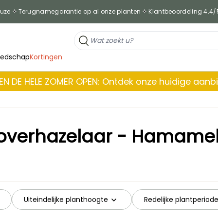
euze
Terugnamegarantie op al onze planten
Klantbeoordeling 4.4/
eedschap
Kortingen
EN DE HELE ZOMER OPEN: Ontdek onze huidige aanb
overhazelaar - Hamamel
Uiteindelijke planthoogte
Redelijke plantperiod