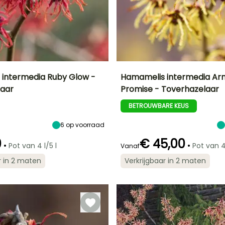
intermedia Ruby Glow -
Hamamelis intermedia Arn
laar
Promise - Toverhazelaar
Uiteindelijke
Blootstelling
Uiteindelijke
Uiteindelijke
breedte
planthoogte
breedte
Zon,
BETROUWBARE KEUS
2 m
4 m
4 m
Halfschaduw
6
op voorraad
0
€ 45,00
•
•
Pot van 4 l/5 l
Pot van 4 
Vanaf
Redelijke
Winterhardheid
Redelijke
Bloeitijd
r in 2 maten
Verkrijgbaar in 2 maten
plantperiode
plantperiode
Tot -23,5°C
Januari tot
Februari tot
Februari tot
Februari
Maart,
April,
September tot
September tot
November
November