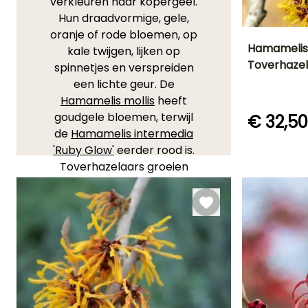
verkleuren naar kopergeel.
Hun draadvormige, gele,
oranje of rode bloemen, op
Hamamelis
kale twijgen, lijken op
Toverhaze
spinnetjes en verspreiden
Uiteindelijke
een lichte geur. De
planthoogte
3 m
Hamamelis mollis
heeft
goudgele bloemen, terwijl
€ 32,50
de
Hamamelis intermedia
'Ruby Glow'
eerder rood is.
Bloeitijd
Toverhazelaars groeien
Januari tot
langzaam en worden
Februari
geplant in rijke grond, die
fris, humusrijk, zuur en
zonnig of in halfschaduw
staat. De bloei en de
herfstkleuren zijn minder
uitgesproken in de
schaduw. De snoei bestaat