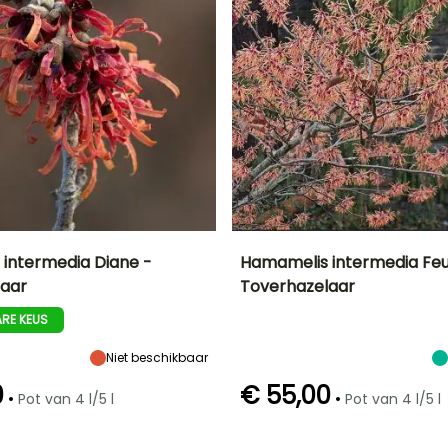
intermedia Diane -
Hamamelis intermedia Fe
laar
Toverhazelaar
Uiteindelijke
Blootstelling
Uiteindelijke
Uiteindelijke
breedte
planthoogte
breedte
Zon,
RE KEUS
4 m
3.50 m
3.50 m
Halfschaduw
Niet beschikbaar
0
€ 55,00
•
•
Pot van 4 l/5 l
Pot van 4 l/5 l
Redelijke
Winterhardheid
Redelijke
Bloeitijd
plantperiode
plantperiode
Tot -23,5°C
Februari tot