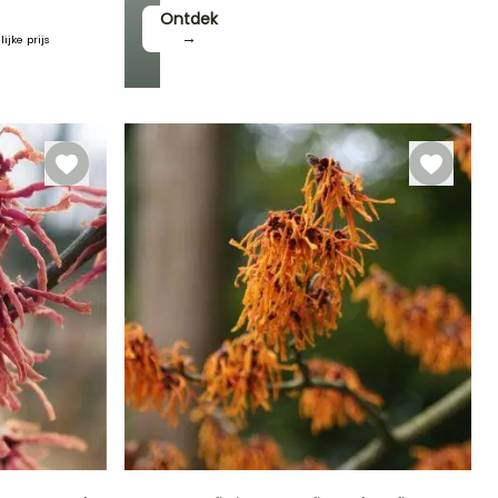
Ontdek
→
ijke prijs