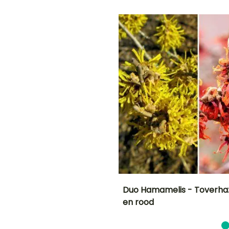
Januari tot
Januari tot
Maart
April, Oktober tot
April, Oktober tot
December
December
G
E
N!
Duo Hamamelis - Toverhaz
en rood
en
Uiteindelijke
Blootstelling
planthoogte
Zon,
3.50 m
Halfschaduw