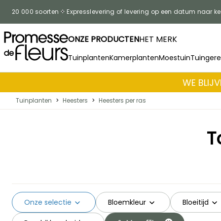
Skip to Content
20 000 soorten
Expresslevering of levering op een datum naar k
ONZE PRODUCTEN
HET MERK
Tuinplanten
Kamerplanten
Moestuin
Tuinger
WE BLIJV
Tuinplanten
>
Heesters
>
Heesters per ras
T
Onze selectie
Bloemkleur
Bloeitijd