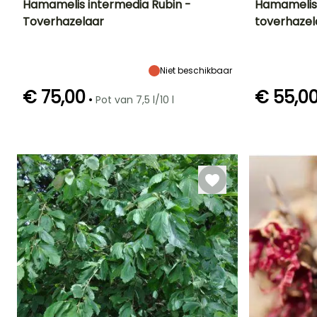
Hamamelis intermedia Rubin -
Hamamelis 
Toverhazelaar
toverhazel
Uiteindelijke
Uiteindelijke
Blootstelling
Uiteindelijke
planthoogte
breedte
planthoogte
Zon,
3.20 m
3.20 m
4 m
Halfschaduw
Niet beschikbaar
€ 75,00
€ 55,0
•
Pot van 7,5 l/10 l
Redelijke
Winterhardheid
Bloeitijd
plantperiode
Tot -23,5°C
Bloeitijd
Januari tot
Januari tot
Februari
Oktober tot
April, Oktober tot
November
December