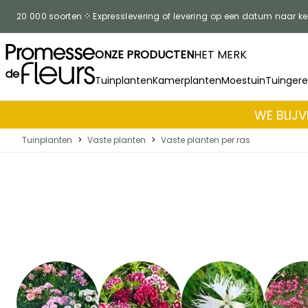
Skip to Content
20 000 soorten
Expresslevering of levering op een datum naar k
ONZE PRODUCTEN
HET MERK
Tuinplanten
Kamerplanten
Moestuin
Tuinger
WE BLIJV
Tuinplanten
>
Vaste planten
>
Vaste planten per ras