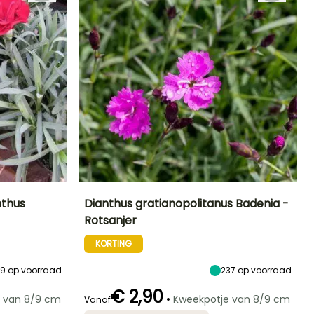
nthus
Dianthus gratianopolitanus Badenia -
Rotsanjer
Blootstelling
Uiteindelijke
Uiteindelijke
Blootstelling
planthoogte
breedte
Zon
Zon
KORTING
15 cm
40 cm
19
op voorraad
237
op voorraad
€ 2,90
•
 van 8/9 cm
Kweekpotje van 8/9 cm
Vanaf
Winterhardheid
Redelijke
Winterhardheid
Bloeitijd