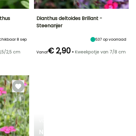
nthus
Dianthus deltoides Brillant -
Steenanjer
Blootstelling
Uiteindelijke
Uiteindelijke
Blootstelling
planthoogte
breedte
Zon
Zon
15 cm
30 cm
chikbaar 8 sep
537
op voorraad
€ 2,90
•
1,5/2,5 cm
Kweekpotje van 7/8 cm
Vanaf
Winterhardheid
Redelijke
Winterhardheid
Bloeitijd
plantperiode
Tot -9,5°C
Tot -40°C
Mei tot Juli
Maart tot Mei,
Oktober tot
November
VOORJAARSBOLLEN
NIEUWIGHEDEN