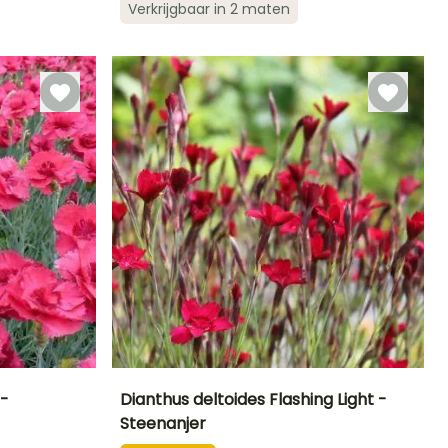
Verkrijgbaar in 2 maten
plantperiode
Tot -29°C
Tot -29°C
Mei tot Oktober
Februari tot Mei,
September tot
November
 -
Dianthus deltoides Flashing Light -
Steenanjer
Blootstelling
Uiteindelijke
Uiteindelijke
Blootstelling