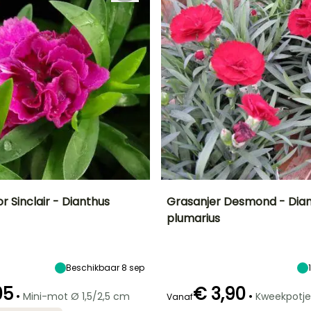
or Sinclair - Dianthus
Grasanjer Desmond - Dia
plumarius
Uiteindelijke
Blootstelling
Uiteindelijke
Uiteindelijke
breedte
planthoogte
breedte
Zon
20 cm
30 cm
30 cm
Beschikbaar 8 sep
05
€ 3,90
•
•
Mini-mot Ø 1,5/2,5 cm
Kweekpotje
Vanaf
Redelijke
Winterhardheid
Redelijke
Bloeitijd