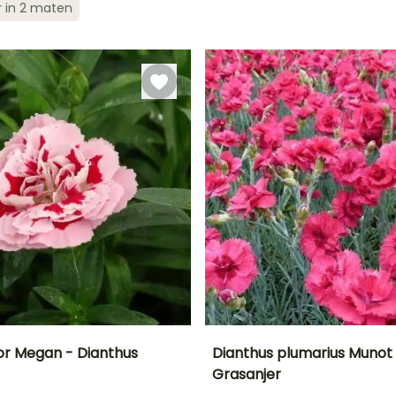
r in 2 maten
plantperiode
plantperiode
Tot -9,5°C
Juni tot
Maart tot Juni
Maart tot Mei
September
lor Megan - Dianthus
Dianthus plumarius Munot
Grasanjer
Uiteindelijke
Blootstelling
Uiteindelijke
Uiteindelijke