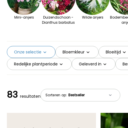
Mini-anjers
Duizendschoon -
Wilde anjers
Bodembed
Dianthus barbatus
anj
Onze selectie
Bloemkleur
Bloeitijd
Redelijke plantperiode
Geleverd in
Be
83
Sorteren op:
resultaten