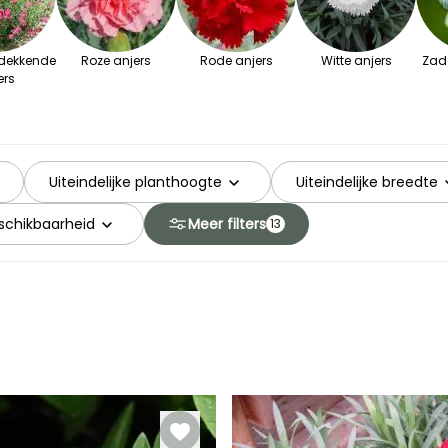
ekkende
Roze anjers
Rode anjers
Witte anjers
Zad
ers
Uiteindelijke planthoogte
Uiteindelijke breedte
schikbaarheid
Meer filters
13