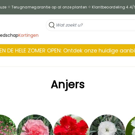
euze
Terugnamegarantie op al onze planten
Klantbeoordeling 4.4/
eedschap
Kortingen
EN DE HELE ZOMER OPEN: Ontdek onze huidige aanb
Anjers