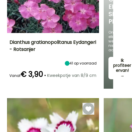
EEN
SELECTI
PLANTE
Ontdek
elke
week
Dianthus gratianopolitanus Eydangeri
nieuwe
- Rotsanjer
aanbieding
Uiteindelijke
Uiteindelijke
Blootstelling
planthoogte
breedte
Zon
Ik
15 cm
40 cm
41
op voorraad
profiteer
ervan!
€ 3,90
•
Kweekpotje van 8/9 cm
→
Vanaf
Redelijke
Winterhardheid
Bloeitijd
plantperiode
Tot -29°C
Juni tot
Maart tot Mei
Augustus