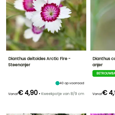
Dianthus deltoides Arctic Fire -
Dianthus c
Steenanjer
anjer
Uiteindelijke
Uiteindelijke
Blootstelling
Uiteindelijke
planthoogte
breedte
planthoogte
Zon
BETROUWBA
18 cm
20 cm
40 cm
40
op voorraad
€ 4,90
€ 4
•
Kweekpotje van 8/9 cm
Vanaf
Vanaf
Redelijke
Winterhardheid
Bloeitijd
Bloeitijd
plantperiode
Tot -29°C
Juni tot
Juli tot
Maart tot Mei
September
Augustus