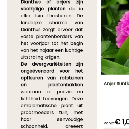
Dianthus of anjers zijn
veelzijdige planten
die in
elke tuin thuishoren. De
landelijke charme van
Dianthus zorgt ervoor dat
vaste plantenborders van
het voorjaar tot het begin
van het najaar een luchtige
uitstraling krijgen.
De dwergvariëteiten zijn
ongeëvenaard voor het
opfleuren van rotstuinen
Anjer Sunfl
en plantenbakken
waaraan ze poëzie en
Uiteindelijke
lichtheid toevoegen. Deze
planthoogte
20 cm
emblematische plant uit
grootmoeders tuin, met
haar eenvoudige
€ 1,
Vanaf
schoonheid, creëert
Bloeitijd