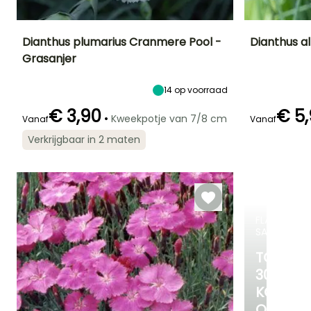
Dianthus plumarius Cranmere Pool -
Dianthus a
Grasanjer
Uiteindelijke
Uiteindelijke
Blootstelling
Uiteindelijke
planthoogte
breedte
planthoogte
Zon
35 cm
30 cm
40 cm
14
op voorraad
€ 3,90
€ 5
•
Kweekpotje van 7/8 cm
Vanaf
Vanaf
Verkrijgbaar in 2 maten
Redelijke
Winterhardheid
Bloeitijd
Bloeitijd
plantperiode
Tot -29°C
Mei tot Juli,
Mei tot Juli,
Maart tot Mei
September
September
FLASH-
SALES
TOT
30%
KORTIN
OP