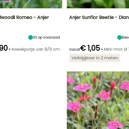
llwoodii Romeo - Anjer
Anjer Sunflor Beetle - Dia
Uiteindelijke
Blootstelling
Uiteindelijke
Uiteindelijke
breedte
planthoogte
breedte
Zon
30 cm
20 cm
20 cm
33
op voorraad
Bes
,90
€ 1,05
•
•
Kweekpotje van 8/9 cm
Mini-mot Ø 
Vanaf
Verkrijgbaar in 2 maten
Redelijke
Winterhardheid
Redelijke
Bloeitijd
plantperiode
plantperiode
Tot -18°C
April tot
Maart tot Mei,
Maart tot Juni
September
September tot
November
G