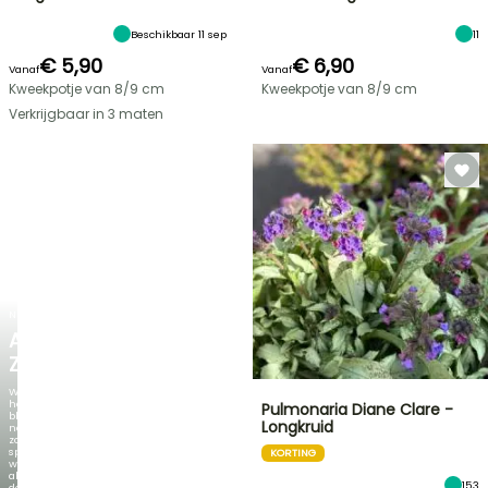
Beschikbaar 11 sep
11
€ 5,90
€ 6,90
Vanaf
Vanaf
Kweekpotje van 8/9 cm
Kweekpotje van 8/9 cm
Verkrijgbaar in 3 maten
NIEUW
AGAPANTHUS
ZAMBEZI
Wanneer
het
Pulmonaria Diane Clare -
blad
Longkruid
net
zo
spectaculair
KORTING
wordt
als
153
de