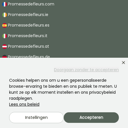
Promessedefleurs.com
Promessedefleurs.ie
Promessedefleurs.es
Promessedefleurs.it
Promessedefleurs.at
Promessedefleurs.de
Promessedefleurs.nl
Doorgaan zonder te accepteren
Promessedefleurs.pt
Cookies helpen ons om u een gepersonaliseerde
browse-ervaring te bieden en ons publiek te meten. U
Promessedefleurs.ch
kunt ze op elk moment instellen en ons privacybeleid
raadplegen.
Lees ons beleid
2026 ©Promesse de fleurs - Alle rechten voorbehouden.
Instellingen
Accepteren
Wettelijke vermeldingen
-
AGB
-
Privacy
Promesse de fleurs, een familiebedrijf ten dienste van alle tuinders.