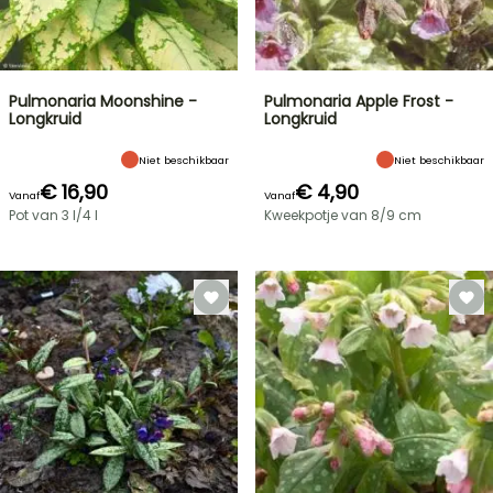
Pulmonaria Moonshine -
Pulmonaria Apple Frost -
Longkruid
Longkruid
Niet beschikbaar
Niet beschikbaar
€ 16,90
€ 4,90
Vanaf
Vanaf
Pot van 3 l/4 l
Kweekpotje van 8/9 cm