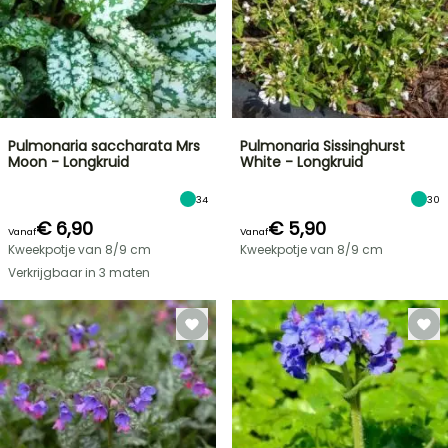
Pulmonaria saccharata Mrs
Pulmonaria Sissinghurst
Moon - Longkruid
White - Longkruid
34
30
€ 6,90
€ 5,90
Vanaf
Vanaf
Kweekpotje van 8/9 cm
Kweekpotje van 8/9 cm
Verkrijgbaar in 3 maten
FLASH-
SALES
TOT
30%