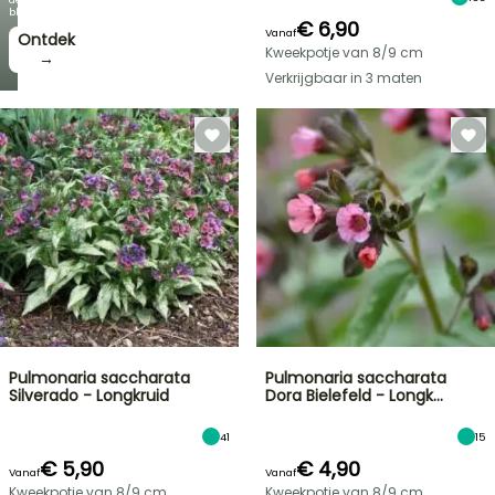
bloei!
€ 6,90
Vanaf
Ontdek
Kweekpotje van 8/9 cm
→
Verkrijgbaar in 3 maten
Pulmonaria saccharata
Pulmonaria saccharata
Silverado - Longkruid
Dora Bielefeld - Longk…
41
15
€ 5,90
€ 4,90
Vanaf
Vanaf
Kweekpotje van 8/9 cm
Kweekpotje van 8/9 cm