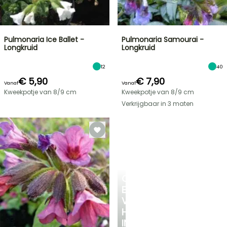
Pulmonaria Ice Ballet -
Pulmonaria Samourai -
Longkruid
Longkruid
12
40
€ 5,90
€ 7,90
Vanaf
Vanaf
Kweekpotje van 8/9 cm
Kweekpotje van 8/9 cm
Verkrijgbaar in 3 maten
CREËER
EEN
VERKOELEND
HOEKJE
IN