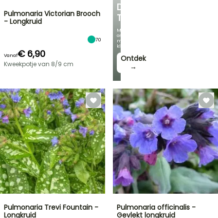
DE
Pulmonaria Victorian Brooch
TUIN
- Longkruid
Met
onze
70
mooiste
klimplanten!
€ 6,90
Vanaf
Ontdek
Kweekpotje van 8/9 cm
→
Pulmonaria Trevi Fountain -
Pulmonaria officinalis -
Longkruid
Gevlekt longkruid