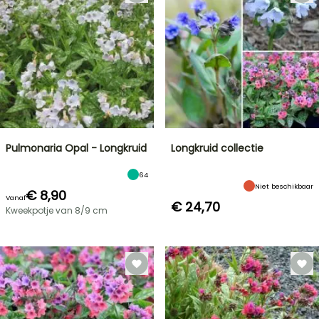
Pulmonaria Opal - Longkruid
Longkruid collectie
64
Niet beschikbaar
€ 8,90
Vanaf
€ 24,70
Kweekpotje van 8/9 cm