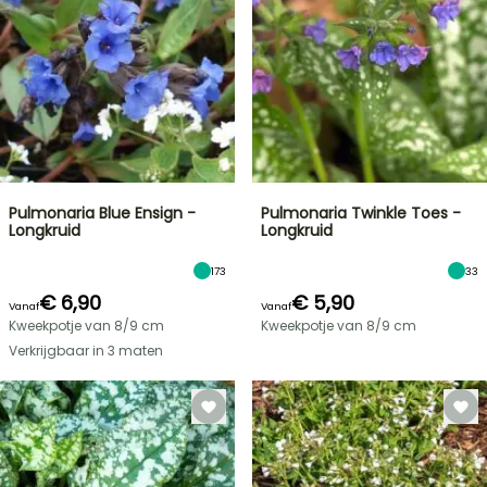
Pulmonaria Blue Ensign -
Pulmonaria Twinkle Toes -
Longkruid
Longkruid
173
33
€ 6,90
€ 5,90
Vanaf
Vanaf
Kweekpotje van 8/9 cm
Kweekpotje van 8/9 cm
Verkrijgbaar in 3 maten