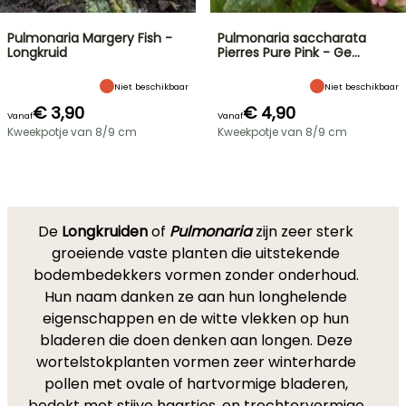
Pulmonaria Margery Fish -
Pulmonaria saccharata
Longkruid
Pierres Pure Pink - Ge…
Niet beschikbaar
Niet beschikbaar
€ 3,90
€ 4,90
Vanaf
Vanaf
Kweekpotje van 8/9 cm
Kweekpotje van 8/9 cm
De
Longkruiden
of
Pulmonaria
zijn zeer sterk
groeiende vaste planten die uitstekende
bodembedekkers vormen zonder onderhoud.
Hun naam danken ze aan hun longhelende
eigenschappen en de witte vlekken op hun
bladeren die doen denken aan longen. Deze
wortelstokplanten vormen zeer winterharde
pollen met ovale of hartvormige bladeren,
bedekt met stijve haartjes, en trechtervormige