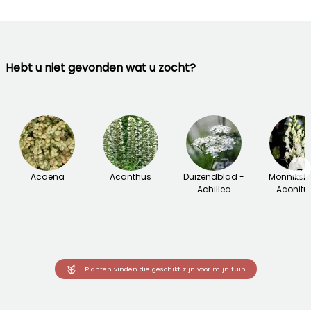
Hebt u niet gevonden wat u zocht?
→
Acaena
Acanthus
Duizendblad -
Monniksk
Achillea
Aconit
Planten vinden die geschikt zijn voor mijn tuin