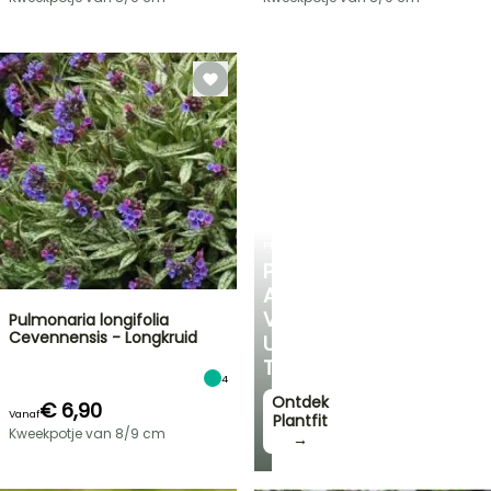
PLANTFIT
PERSOONLIJK
ADVIES
VOOR
Pulmonaria longifolia
Cevennensis - Longkruid
UW
TUIN
4
Ontdek
€ 6,90
Vanaf
Plantfit
Kweekpotje van 8/9 cm
→