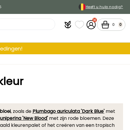
5
Heeft u hulp nodig?
Plantfit
Mijn favorietenlijsten
Mijn account
Winkelmandj
0
0
iedingen!
kleur
bloei
, zoals de
Plumbago auriculata 'Dark Blue'
met
juniperina 'New Blood'
met zijn rode bloemen. Deze
paald kleurenpalet of het creëren van een tropisch