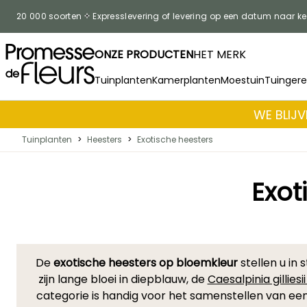
Skip to Content
20 000 soorten
Expresslevering of levering op een datum naar k
ONZE PRODUCTEN
HET MERK
Tuinplanten
Kamerplanten
Moestuin
Tuinger
WE BLIJV
Tuinplanten
>
Heesters
>
Exotische heesters
Exot
De
exotische heesters op bloemkleur
stellen u in
zijn lange bloei in diepblauw, de
Caesalpinia gilliesi
categorie is handig voor het samenstellen van een