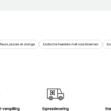
fleurs jaunes et orange
Exotische heesters met roze bloemen
Ex
i-verspilling
Expresslevering
Gar