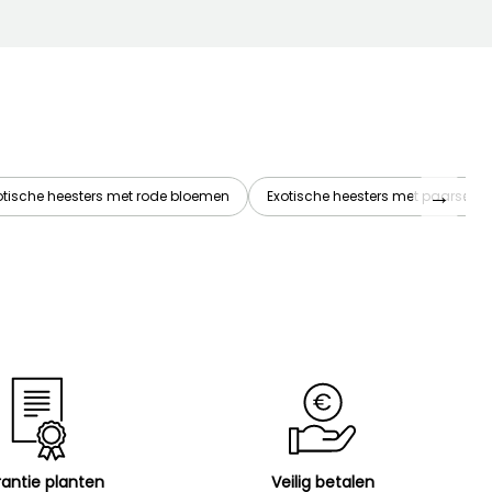
→
otische heesters met rode bloemen
Exotische heesters met paarse, 
antie planten
Veilig betalen