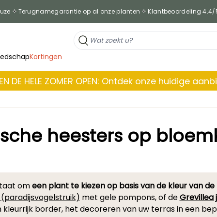
euze
Terugnamegarantie op al onze planten
Klantbeoordeling 4.4/
eedschap
Kortingen
EN DE HELE ZOMER OPEN: Ontdek onze huidige aanb
ische heesters op bloem
 staat om
een plant te kiezen op basis van de kleur van de 
i (paradijsvogelstruik)
met gele pompons, of de
Grevillea 
 kleurrijk border, het decoreren van uw terras in een be