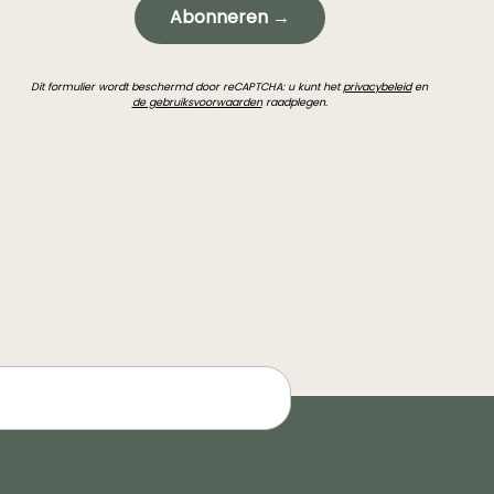
Abonneren →
Dit formulier wordt beschermd door reCAPTCHA: u kunt het
privacybeleid
en
de gebruiksvoorwaarden
raadplegen.