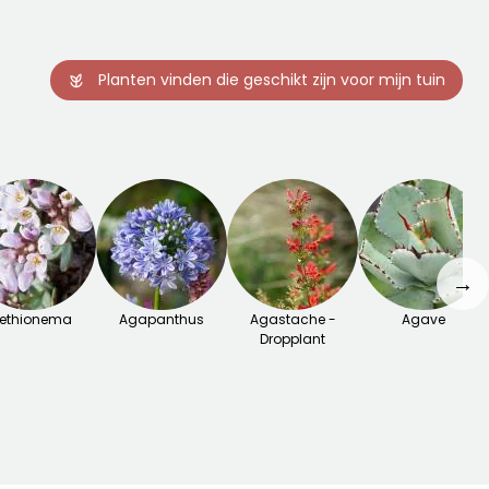
Planten vinden die geschikt zijn voor mijn tuin
→
ethionema
Agapanthus
Agastache -
Agave
Dropplant