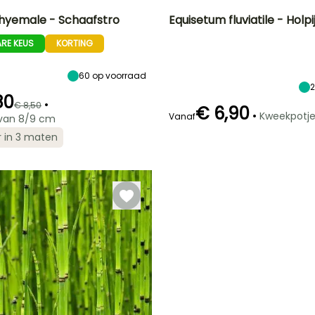
hyemale - Schaafstro
Equisetum fluviatile - Holpi
RE KEUS
KORTING
Uiteindelijke
Blootstelling
Uiteindelijke
Uiteindelijke
breedte
planthoogte
breedte
Zon,
40 cm
60 cm
30 cm
Halfschaduw
60
op voorraad
80
•
€ 8,50
€ 6,90
•
Kweekpotj
Vanaf
van 8/9 cm
Winterhardheid
Redelijke
Winterhardheid
r in 3 maten
plantperiode
Tot -29°C
Tot -29°C
Februari tot
April,
t
September tot
November