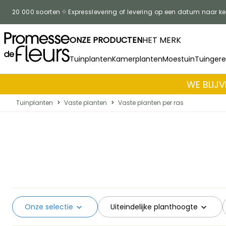
Skip to Content
20 000 soorten
Expresslevering of levering op een datum naar k
ONZE PRODUCTEN
HET MERK
Tuinplanten
Kamerplanten
Moestuin
Tuinger
WE BLIJV
Tuinplanten
>
Vaste planten
>
Vaste planten per ras
Onze selectie
Uiteindelijke planthoogte