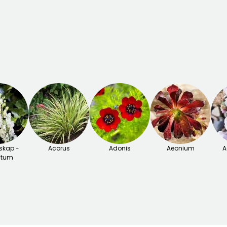
skap -
Acorus
Adonis
Aeonium
A
itum