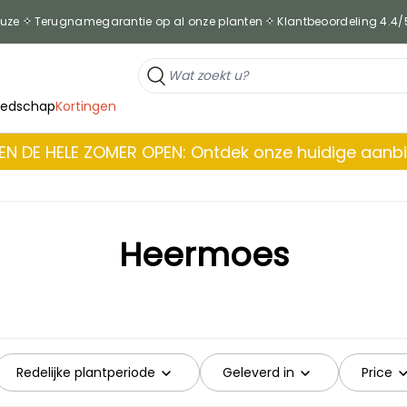
euze
Terugnamegarantie op al onze planten
Klantbeoordeling 4.4/
eedschap
Kortingen
EN DE HELE ZOMER OPEN: Ontdek onze huidige aanb
Heermoes
Redelijke plantperiode
Geleverd in
Price