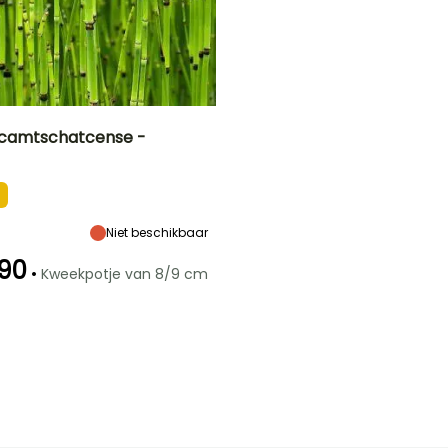
 camtschatcense -
Blootstelling
Bloeitijd
Zon,
Januari
Halfschaduw
Niet beschikbaar
,90
•
Kweekpotje van 8/9 cm
Winterhardheid
Tot -34,5°C
t