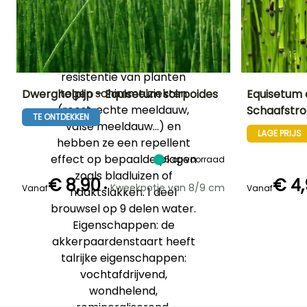
planten zijn invasief als je
ze niet in toom houdt! Tip:
Als plantenbrouwsel
versterken ze de
resistentie van planten
tegen schimmelziekten
Dwergholpijp - Equisetum scirpoides
Equisetum
(roest, echte meeldauw,
Schaafstro
TE ONTDEKKEN
Uiteindelijke
Uiteindelijke
Blootstelling
Uiteindelijke
valse meeldauw...) en
planthoogte
breedte
planthoogte
Zon,
LAGE PRIJS
20 cm
40 cm
1.50 m
hebben ze een repellent
Halfschaduw
effect op bepaalde plagen
5
op voorraad
zoals bladluizen of
€ 8,90
€ 4
•
Kweekpotje van 8/9 cm
Vanaf
Vanaf
naaktslakken. 1 deel
Redelijke
Winterhardheid
Redelijke
Bloeitijd
brouwsel op 9 delen water.
plantperiode
plantperiode
Tot -29°C
Januari
Eigenschappen: de
Maart tot Juni
Februari tot
April,
akkerpaardenstaart heeft
September to
talrijke eigenschappen:
November
vochtafdrijvend,
wondhelend,