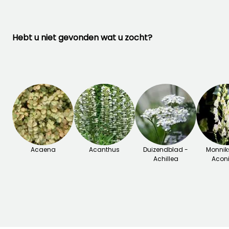
remineraliserend,
samentrekkend...
Raadpleeg ook ons dossier
"Paardenstaart, Equisetum:
Hebt u niet gevonden wat u zocht?
beplanting, teelt en
onderhoud"
U VINDT ZE GEWELDIG!
Bekijk de 1
beoordelingen
Acaena
Acanthus
Duizendblad -
Monnik
Achillea
Acon