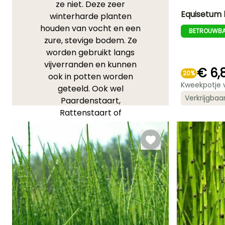
ze niet. Deze zeer
Equisetum 
winterharde planten
houden van vocht en een
BETROUWBA
Uiteindelijke
zure, stevige bodem. Ze
planthoogte
80 cm
worden gebruikt langs
vijverranden en kunnen
€ 6,
20%
ook in potten worden
Kweekpotje 
geteeld. Ook wel
Redelijke
Verkrijgbaa
Paardenstaart,
plantperiode
Februari tot
Rattenstaart of
April,
Vossenstaart genoemd,
September to
November
komt de
Akkerpaardenstaart vaak
in het wild voor. De
Japanse paardenstaart
staat ook bekend om zijn
decoratieve groene
stengels met zwarte
ringen. Let op: deze