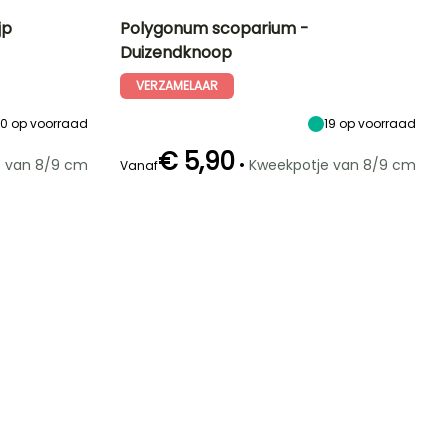
jp
Polygonum scoparium -
Duizendknoop
Blootstelling
Uiteindelijke
Uiteindelijke
Blootstelling
planthoogte
breedte
Zon,
Zon
VERZAMELAAR
70 cm
70 cm
Halfschaduw
20
op voorraad
19
op voorraad
€ 5,90
•
e van 8/9 cm
Kweekpotje van 8/9 cm
Vanaf
Redelijke
Winterhardheid
Bloeitijd
plantperiode
Tot -15°C
Juni tot
Februari tot
September
April,
September tot
November