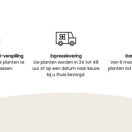
i-verspilling
Expresslevering
Gar
 planten te
Uw planten worden in 24 tot 48
Van 6 maa
passen.
uur of op een datum naar keuze
planten tot
bij u thuis bezorgd.