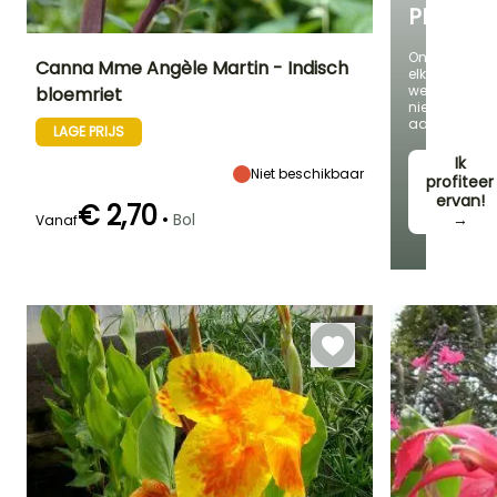
PLANTE
Ontdek
Canna Mme Angèle Martin - Indisch
elke
week
bloemriet
nieuwe
Uiteindelijke
Uiteindelijke
Blootstelling
aanbieding
planthoogte
breedte
Zon,
LAGE PRIJS
1.60 m
60 cm
Halfschaduw
Ik
Niet beschikbaar
profiteer
ervan!
€ 2,70
•
Bol
→
Vanaf
Redelijke
Winterhardheid
Bloeitijd
plantperiode
Tot -4°C
Juli tot
Maart tot Mei
November