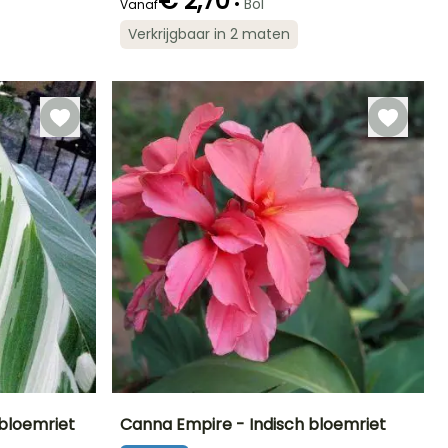
€ 2,70
•
Bol
Vanaf
Verkrijgbaar in 2 maten
Winterhardheid
Redelijke
Winterhardheid
Bloeitijd
plantperiode
Tot -4°C
Tot -6,5°C
Juli tot
Maart tot Mei
November
 bloemriet
Canna Empire - Indisch bloemriet