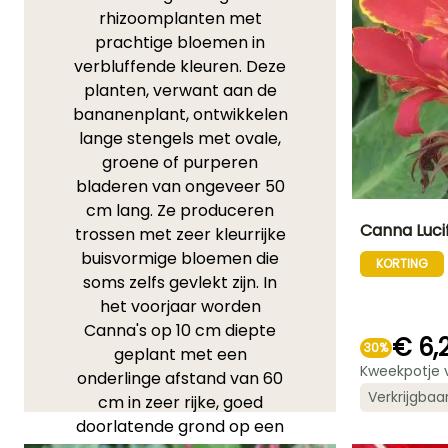
rhizoomplanten met
prachtige bloemen in
verbluffende kleuren. Deze
planten, verwant aan de
bananenplant, ontwikkelen
lange stengels met ovale,
groene of purperen
bladeren van ongeveer 50
cm lang. Ze produceren
Canna Lucif
trossen met zeer kleurrijke
buisvormige bloemen die
KORTING
Uiteindelijke
soms zelfs gevlekt zijn. In
planthoogte
60 cm
het voorjaar worden
Canna's op 10 cm diepte
€ 6,
30%
geplant met een
Kweekpotje 
onderlinge afstand van 60
Bloeitijd
Verkrijgbaa
cm in zeer rijke, goed
Juli tot
doorlatende grond op een
November