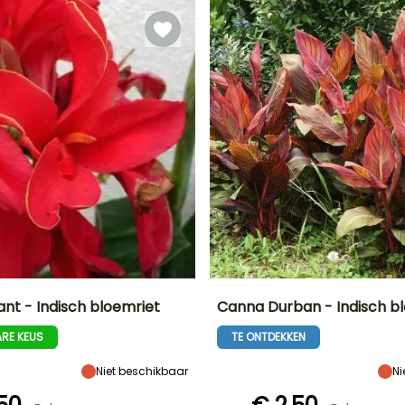
ant - Indisch bloemriet
Canna Durban - Indisch b
RE KEUS
TE ONTDEKKEN
Uiteindelijke
Blootstelling
Uiteindelijke
Uiteindelijke
breedte
planthoogte
breedte
Zon
70 cm
1.50 m
60 cm
Niet beschikbaar
Ni