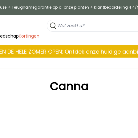
euze
Terugnamegarantie op al onze planten
Klantbeoordeling 4.4/
eedschap
Kortingen
EN DE HELE ZOMER OPEN: Ontdek onze huidige aanb
Canna