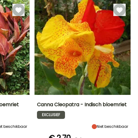
loemriet
Canna Cleopatra - Indisch bloemriet
EXCLUSIEF
Blootstelling
Uiteindelijke
Uiteindelijke
Blootstelling
planthoogte
breedte
Zon,
Zon,
1.20 m
60 cm
Halfschaduw
Halfschaduw
et beschikbaar
Niet beschikbaar