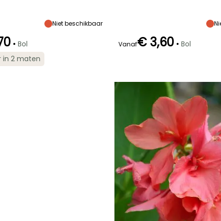
Uiteindelijke
Blootstelling
Uiteindelijke
Uiteindelijke
breedte
planthoogte
breedte
Zon
70 cm
1.20 m
70 cm
Niet beschikbaar
Ni
70
€ 3,60
•
•
Bol
Bol
Vanaf
r in 2 maten
Redelijke
Winterhardheid
Redelijke
Bloeitijd
plantperiode
Tot -4°C
plantperiode
r
Juli tot
Februari tot Mei
Maart tot Mei
November
G
E