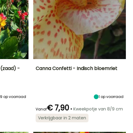
 (zaad) -
Canna Confetti - Indisch bloemriet
Blootstelling
Uiteindelijke
Uiteindelijke
Blootstelling
planthoogte
breedte
Zon
Zon,
70 cm
40 cm
Halfschaduw
29
op voorraad
1
op voorraad
€ 7,90
•
Kweekpotje van 8/9 cm
Vanaf
Redelijke
Winterhardheid
Bloeitijd
Verkrijgbaar in 2 maten
plantperiode
Tot -4°C
Juli tot
Maart tot Mei
November