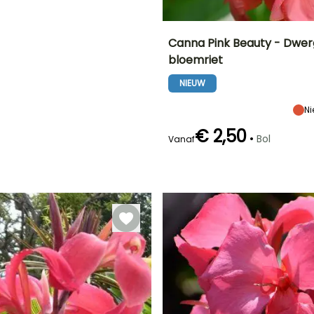
N!
Canna Pink Beauty - Dwerg
bloemriet
Uiteindelijke
Uiteindelijke
en
planthoogte
breedte
NIEUW
65 cm
35 cm
Ni
€ 2,50
•
Bol
Vanaf
Redelijke
Bloeitijd
plantperiode
Juli tot Oktober
Maart tot Mei