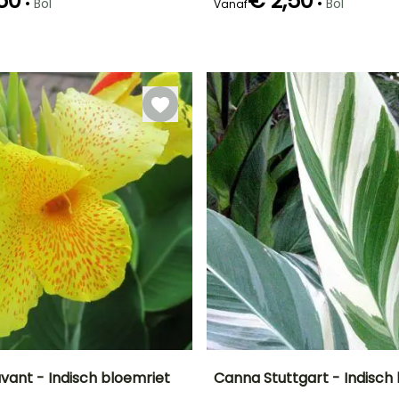
50
€ 2,50
•
•
Bol
Bol
Vanaf
Redelijke
Winterhardheid
Redelijke
Bloeitijd
plantperiode
Tot -4°C
plantperiode
r
Juli tot
Februari tot Mei
Maart tot Mei
November
vant - Indisch bloemriet
Canna Stuttgart - Indisch