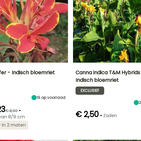
er - Indisch bloemriet
Canna indica T&M Hybrids
Indisch bloemriet
Uiteindelijke
Blootstelling
Uiteindelijke
Bloeitijd
breedte
planthoogte
Zon,
EXCLUSIEF
Juli tot Oktober
50 cm
1.50 m
Halfschaduw
19
op voorraad
23
•
€ 8,90
€ 2,50
•
Zaden
van 8/9 cm
Kieming
zaaimethode
Redelijke
Winterhardheid
r in 2 maten
60 dagen
Zaaien onder
plantperiode
Tot -4°C
afdekking in
Maart tot Mei
verwarmde kas