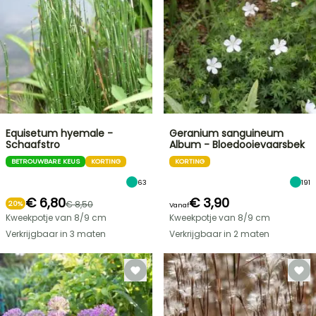
Equisetum hyemale -
Geranium sanguineum
Schaafstro
Album - Bloedooievaarsbek
BETROUWBARE KEUS
KORTING
KORTING
63
191
€ 6,80
€ 3,90
€ 8,50
20%
Vanaf
Kweekpotje van 8/9 cm
Kweekpotje van 8/9 cm
Verkrijgbaar in 3 maten
Verkrijgbaar in 2 maten