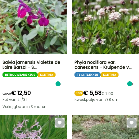
Salvia jamensis Violette de
Phyla nodiflora var.
Loire Barsal - S…
canescens - Kruipende v…
BETROUWBARE KEUS
KORTING
TE ONTDEKKEN
KORTING
38
86
€ 12,50
€ 5,53
€ 7,90
30%
Vanaf
Pot van 2 l/3 l
Kweekpotje van 7/8 cm
Verkrijgbaar in 3 maten
FLASH-