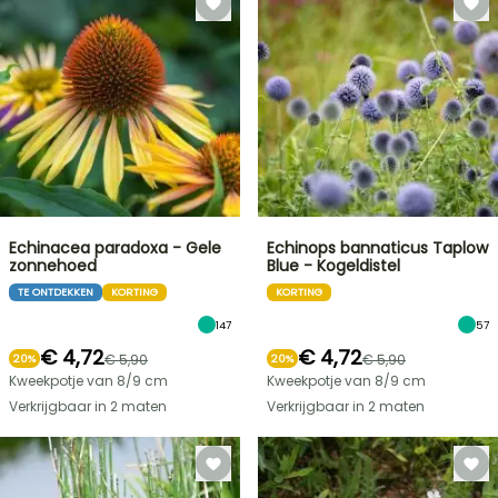
Echinacea paradoxa - Gele
Echinops bannaticus Taplow
zonnehoed
Blue - Kogeldistel
TE ONTDEKKEN
KORTING
KORTING
147
57
€ 4,72
€ 4,72
€ 5,90
€ 5,90
20%
20%
Kweekpotje van 8/9 cm
Kweekpotje van 8/9 cm
Verkrijgbaar in 2 maten
Verkrijgbaar in 2 maten