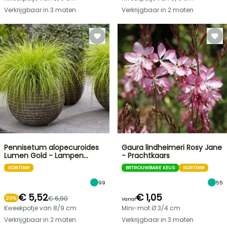
Verkrijgbaar in 3 maten
Verkrijgbaar in 2 maten
Pennisetum alopecuroides
Gaura lindheimeri Rosy Jane
Lumen Gold - Lampen…
- Prachtkaars
KORTING
BETROUWBARE KEUS
KORTING
99
55
€ 5,52
€ 1,05
€ 6,90
20%
Vanaf
Kweekpotje van 8/9 cm
Mini-mot Ø 3/4 cm
Verkrijgbaar in 2 maten
Verkrijgbaar in 3 maten