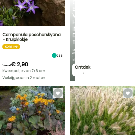
CREËER
EEN
VERKOELEND
HOEKJE
IN
Campanula poscharskyana
DE
- Kruipklokje
TUIN
KORTING
Met
onze
288
mooiste
klimplanten!
€ 2,90
Vanaf
Ontdek
Kweekpotje van 7/8 cm
→
Verkrijgbaar in 2 maten