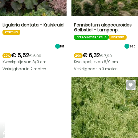
Ligularia dentata - Kruiskruid
Pennisetum alopecuroïdes
Gelbstiel - Lampenp…
KORTING
BETROUWBARE KEUS
KORTING
191
360
€ 5,52
€ 6,32
€ 6,90
€ 7,90
20%
20%
Kweekpotje van 8/9 cm
Kweekpotje van 8/9 cm
Verkrijgbaar in 2 maten
Verkrijgbaar in 3 maten
NIEUW
AGAPANTHUS