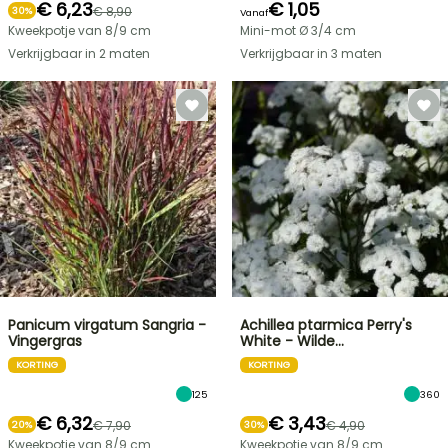
€ 6,23
€ 1,05
€ 8,90
30%
Vanaf
Kweekpotje van 8/9 cm
Mini-mot Ø 3/4 cm
Verkrijgbaar in 2 maten
Verkrijgbaar in 3 maten
Panicum virgatum Sangria -
Achillea ptarmica Perry's
Vingergras
White - Wilde…
KORTING
KORTING
125
360
€ 6,32
€ 3,43
€ 7,90
€ 4,90
20%
30%
Kweekpotje van 8/9 cm
Kweekpotje van 8/9 cm