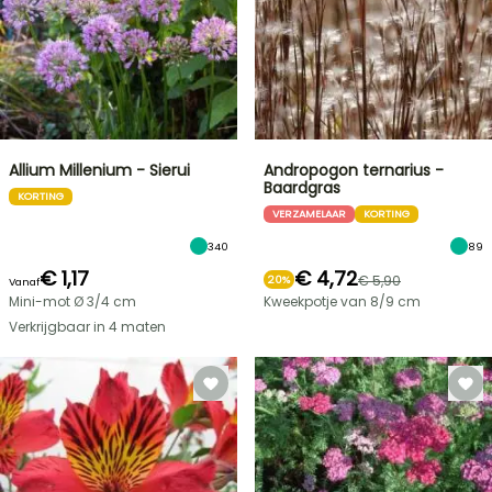
Allium Millenium - Sierui
Andropogon ternarius -
Baardgras
KORTING
VERZAMELAAR
KORTING
340
89
€ 1,17
€ 4,72
€ 5,90
20%
Vanaf
Mini-mot Ø 3/4 cm
Kweekpotje van 8/9 cm
Verkrijgbaar in 4 maten