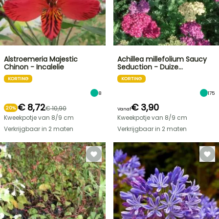
Alstroemeria Majestic
Achillea millefolium Saucy
Chinon - Incalelie
Seduction - Duize…
KORTING
KORTING
8
175
€ 8,72
€ 3,90
€ 10,90
20%
Vanaf
Kweekpotje van 8/9 cm
Kweekpotje van 8/9 cm
Verkrijgbaar in 2 maten
Verkrijgbaar in 2 maten