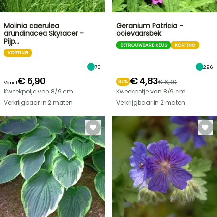
Molinia caerulea
Geranium Patricia -
arundinacea Skyracer -
ooievaarsbek
Pijp…
BETROUWBARE KEUS
KORTING
KORTING
70
296
€ 6,90
€ 4,83
€ 6,90
30%
Vanaf
Kweekpotje van 8/9 cm
Kweekpotje van 8/9 cm
Verkrijgbaar in 2 maten
Verkrijgbaar in 2 maten