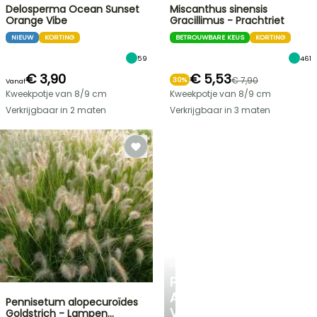
Delosperma Ocean Sunset
Miscanthus sinensis
Orange Vibe
Gracillimus - Prachtriet
NIEUW
KORTING
BETROUWBARE KEUS
KORTING
59
461
€ 3,90
€ 5,53
€ 7,90
30%
Vanaf
Kweekpotje van 8/9 cm
Kweekpotje van 8/9 cm
Verkrijgbaar in 2 maten
Verkrijgbaar in 3 maten
PLANTFIT
PERSOONLIJK
ADVIES
Pennisetum alopecuroïdes
VOOR
Goldstrich - Lampen…