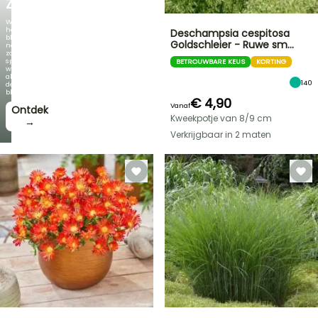
ZAMBEZI
Wanneer
het
Deschampsia cespitosa
blad
Goldschleier - Ruwe sm…
net
zo
spectaculair
BETROUWBARE KEUS
KORTING
wordt
als
140
de
bloei!
€ 4,90
Vanaf
Ontdek
Kweekpotje van 8/9 cm
→
Verkrijgbaar in 2 maten