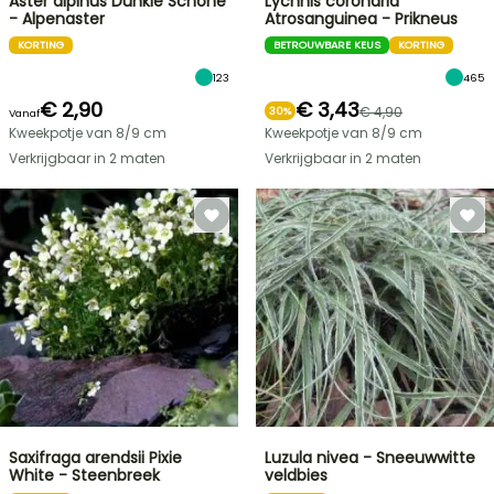
Aster alpinus Dunkle Schöne
Lychnis coronaria
- Alpenaster
Atrosanguinea - Prikneus
KORTING
BETROUWBARE KEUS
KORTING
123
465
€ 2,90
€ 3,43
€ 4,90
30%
Vanaf
Kweekpotje van 8/9 cm
Kweekpotje van 8/9 cm
Verkrijgbaar in 2 maten
Verkrijgbaar in 2 maten
Saxifraga arendsii Pixie
Luzula nivea - Sneeuwwitte
White - Steenbreek
veldbies