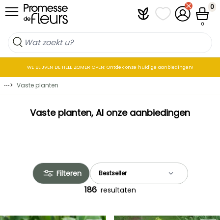
Skip to Content
0
Plantfit
Mijn favorietenlij
Mijn accoun
Winkel
0
WE BLIJVEN DE HELE ZOMER OPEN: Ontdek onze huidige aanbiedingen!
⋯
>
Vaste planten
Vaste planten, Al onze aanbiedingen
Filteren
186
resultaten