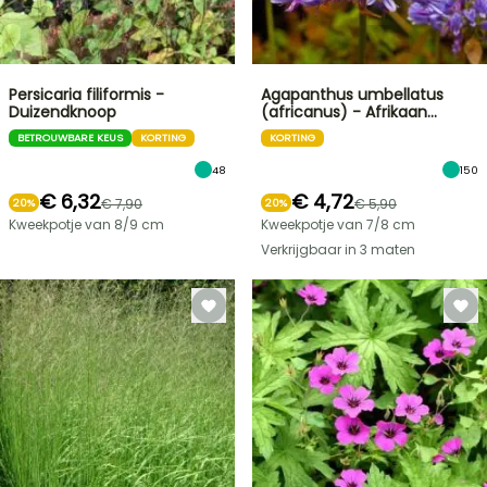
Persicaria filiformis -
Agapanthus umbellatus
Duizendknoop
(africanus) - Afrikaan…
BETROUWBARE KEUS
KORTING
KORTING
48
150
€ 6,32
€ 4,72
€ 7,90
€ 5,90
20%
20%
Kweekpotje van 8/9 cm
Kweekpotje van 7/8 cm
Verkrijgbaar in 3 maten