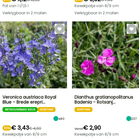
Pot van 1 l/1,5 l
Kweekpotje van 8/9 cm
Verkrijgbaar in 2 maten
Verkrijgbaar in 2 maten
Veronica austriaca Royal
Dianthus gratianopolitanus
Blue - Brede erepri…
Badenia - Rotsanj…
BETROUWBARE KEUS
KORTING
KORTING
480
237
€ 3,43
€ 2,90
€ 4,90
30%
Vanaf
Kweekpotje van 8/9 cm
Kweekpotje van 8/9 cm