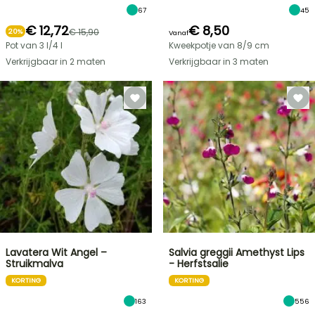
67
45
€ 12,72
€ 8,50
€ 15,90
20%
Vanaf
Pot van 3 l/4 l
Kweekpotje van 8/9 cm
Verkrijgbaar in 2 maten
Verkrijgbaar in 3 maten
Lavatera Wit Angel –
Salvia greggii Amethyst Lips
Struikmalva
- Herfstsalie
KORTING
KORTING
163
556