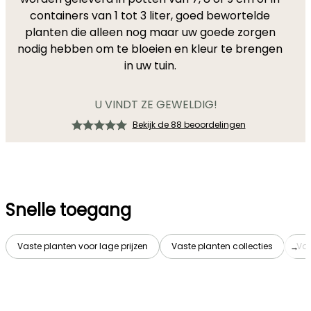
containers van 1 tot 3 liter, goed bewortelde
planten die alleen nog maar uw goede zorgen
nodig hebben om te bloeien en kleur te brengen
in uw tuin.
U VINDT ZE GEWELDIG!
Bekijk de 88 beoordelingen
Snelle toegang
Vaste planten voor lage prijzen
Vaste planten collecties
Vas
→