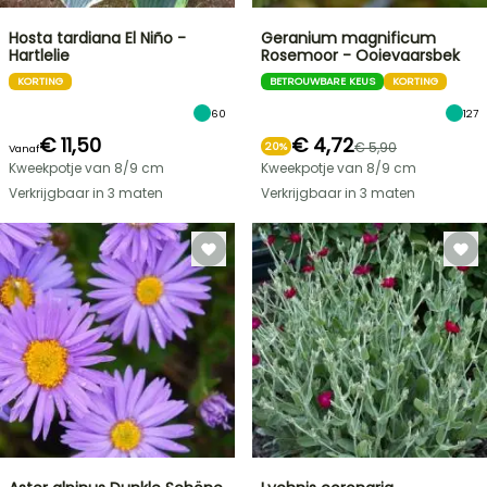
Hosta tardiana El Niño -
Geranium magnificum
Hartlelie
Rosemoor - Ooievaarsbek
KORTING
BETROUWBARE KEUS
KORTING
60
127
€ 11,50
€ 4,72
€ 5,90
20%
Vanaf
Kweekpotje van 8/9 cm
Kweekpotje van 8/9 cm
Verkrijgbaar in 3 maten
Verkrijgbaar in 3 maten