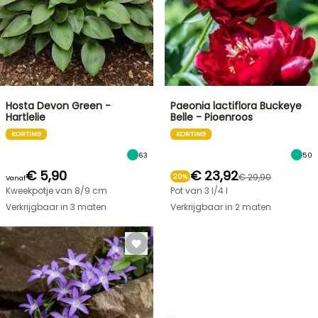
Hosta Devon Green -
Paeonia lactiflora Buckeye
Hartlelie
Belle - Pioenroos
KORTING
KORTING
63
50
€ 5,90
€ 23,92
€ 29,90
20%
Vanaf
Kweekpotje van 8/9 cm
Pot van 3 l/4 l
Verkrijgbaar in 3 maten
Verkrijgbaar in 2 maten