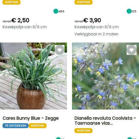
KORTING
KORTING
486
125
€ 2,50
€ 3,90
Vanaf
Vanaf
Kweekpotje van 8/9 cm
Kweekpotje van 8/9 cm
Verkrijgbaar in 2 maten
Carex Bunny Blue - Zegge
Dianella revoluta Coolvista -
Tasmaanse vlas…
TE ONTDEKKEN
KORTING
KORTING