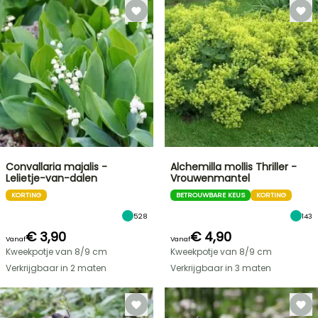
Convallaria majalis -
Alchemilla mollis Thriller -
Lelietje-van-dalen
Vrouwenmantel
KORTING
BETROUWBARE KEUS
KORTING
528
143
€ 3,90
€ 4,90
Vanaf
Vanaf
Kweekpotje van 8/9 cm
Kweekpotje van 8/9 cm
Verkrijgbaar in 2 maten
Verkrijgbaar in 3 maten