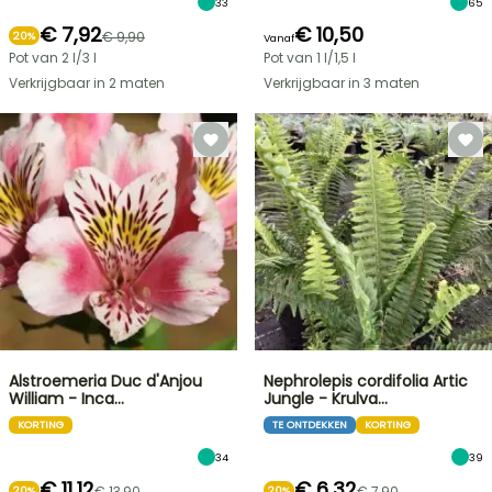
33
65
€ 7,92
€ 10,50
€ 9,90
20%
Vanaf
Pot van 2 l/3 l
Pot van 1 l/1,5 l
Verkrijgbaar in 2 maten
Verkrijgbaar in 3 maten
Alstroemeria Duc d'Anjou
Nephrolepis cordifolia Artic
William - Inca…
Jungle - Krulva…
KORTING
TE ONTDEKKEN
KORTING
34
39
€ 11,12
€ 6,32
€ 13,90
€ 7,90
20%
20%