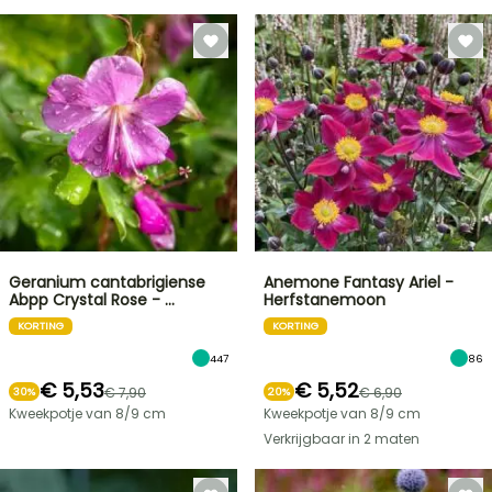
Geranium cantabrigiense
Anemone Fantasy Ariel -
Abpp Crystal Rose - …
Herfstanemoon
KORTING
KORTING
447
86
€ 5,53
€ 5,52
€ 7,90
€ 6,90
30%
20%
Kweekpotje van 8/9 cm
Kweekpotje van 8/9 cm
Verkrijgbaar in 2 maten