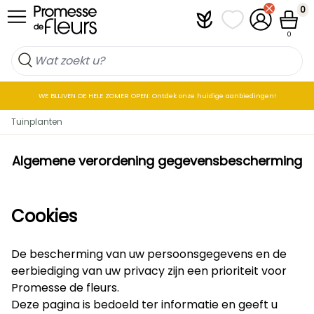
Skip to Content
0
Plantfit
Mijn favorietenlij
Mijn accoun
Winkel
0
WE BLIJVEN DE HELE ZOMER OPEN: Ontdek onze huidige aanbiedingen!
Tuinplanten
Algemene verordening gegevensbescherming
Cookies
De bescherming van uw persoonsgegevens en de
eerbiediging van uw privacy zijn een prioriteit voor
Promesse de fleurs.
Deze pagina is bedoeld ter informatie en geeft u