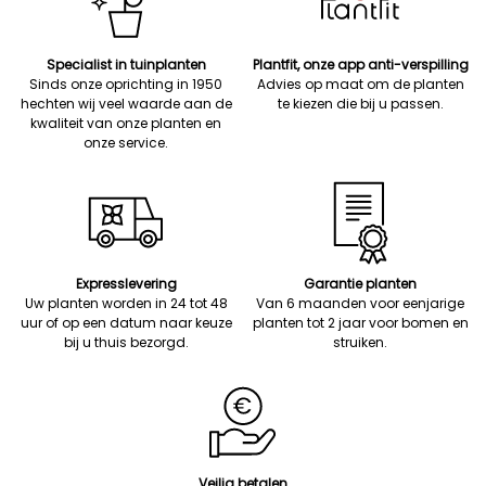
Specialist in tuinplanten
Plantfit, onze app anti-verspilling
Sinds onze oprichting in 1950
Advies op maat om de planten
hechten wij veel waarde aan de
te kiezen die bij u passen.
kwaliteit van onze planten en
onze service.
Expresslevering
Garantie planten
Uw planten worden in 24 tot 48
Van 6 maanden voor eenjarige
uur of op een datum naar keuze
planten tot 2 jaar voor bomen en
bij u thuis bezorgd.
struiken.
Veilig betalen